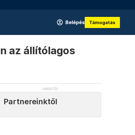
Belépés
Támogatás
 az állítólagos
Partnereinktől