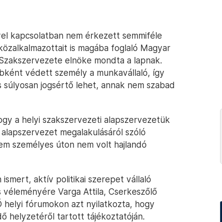
el kapcsolatban nem érkezett semmiféle
közalkalmazottait is magába foglaló Magyar
k Szakszervezete elnöke mondta a lapnak.
ébként védett személy a munkavállaló, így
ás súlyosan jogsértő lehet, annak nem szabad
ogy a helyi szakszervezeti alapszervezetük
alapszervezet megalakulásáról szóló
em személyes úton nem volt hajlandó
ismert, aktív politikai szerepet vállaló
 véleményére Varga Attila, Cserkeszőlő
Ő helyi fórumokon azt nyilatkozta, hogy
dő helyzetéről tartott tájékoztatóján.