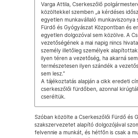
Varga Attila, Cserkeszőlő polgármeste
közöltekkel szemben „a kérdéses idős
egyetlen munkavállaló munkaviszonya 
Fürdő és Gyógyászat Központban és en
egyetlen dolgozóval sem közölve. A C
vezetőségének a mai napig nincs hivat
személy illetőleg személyek alapította
ilyen téren a vezetőség, ha akarná sem
természetesen ilyen szándék a vezetős
sem lesz.”
A tájékoztatás alapján a cikk eredeti c
cserkeszőlői fürdőben, azonnal kirúgták
cseréltük.
Szóban közölte a Cserkeszőlői Fürdő és 
szakszervezetet alapító dolgozójával sz
felvennie a munkát, és hétfőn is csak a mu