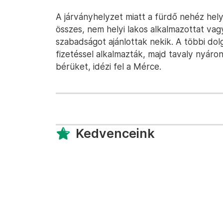
A járványhelyzet miatt a fürdő nehéz hel
összes, nem helyi lakos alkalmazottat vagy
szabadságot ajánlottak nekik. A többi do
fizetéssel alkalmazták, majd tavaly nyáro
bérüket, idézi fel a Mérce.
Kedvenceink