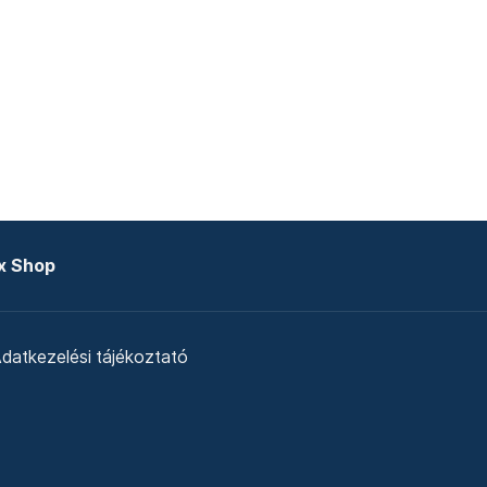
x Shop
datkezelési tájékoztató
zat
Telex Sales