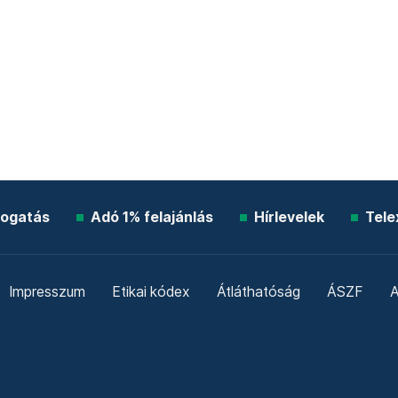
ogatás
Adó 1% felajánlás
Hírlevelek
Tele
Impresszum
Etikai kódex
Átláthatóság
ÁSZF
A
Süti beállítások
Szabályzatok
Kommentelési szabály