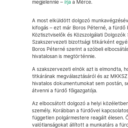
megjelennie –
írja
a Mérce.
A most elküldött dolgozó munkavégzésév
kifogás – ezt már Boros Péterné, a fürdő 
Köztisztviselők és Közszolgálati Dolgozó
Szakszervezeti bizottsági titkárként egy
Boros Péterné szerint a szóbeli elbocsát
hivatalosan is megtörténnie.
A szakszervezeti elnök azt is elmondta, h
titkárának megválasztásáról és az MKKSZ 
hivatalos dokumentumokat sem postán, s
átvenni a fürdő főigazgatója.
Az elbocsátott dolgozó a helyi közéletben 
személy. Korábban a fürdővel kapcsolatos
független polgármestere reagált élesen. 
valótlanságokat állított a munkatárs a für