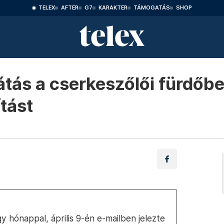
TELEX
AFTER
G7
KARAKTER
TÁMOGATÁS
SHOP
tás a cserkeszőlői fürdőben
tást
 hónappal, április 9-én e-mailben jelezte