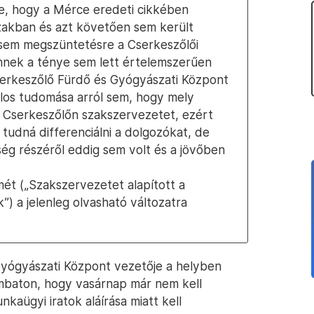
re, hogy a Mérce eredeti cikkében
zakban és azt követően sem került
sem megszüntetésre a Cserkeszőlői
nek a ténye sem lett értelemszerűen
serkeszőlő Fürdő és Gyógyászati Központ
alos tudomása arról sem, hogy mely
k Cserkeszőlőn szakszervezetet, ezért
 tudná differenciálni a dolgozókat, de
ég részéről eddig sem volt és a jövőben
ímét („Szakszervezetet alapított a
”) a jelenleg olvasható változatra
Gyógyászati Központ vezetője a helyben
ombaton, hogy vasárnap már nem kell
nkaügyi iratok aláírása miatt kell