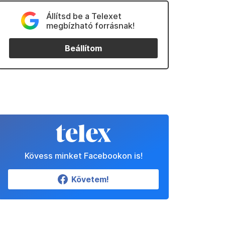
Állítsd be a Telexet
megbízható forrásnak!
Beállítom
Kövess minket Facebookon is!
Követem!