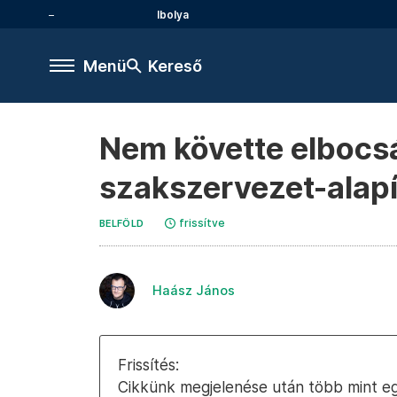
Ibolya
Menü
Kereső
Nem követte elbocsá
szakszervezet-alapí
frissítve
BELFÖLD
Haász János
Frissítés:
Cikkünk megjelenése után több mint egy