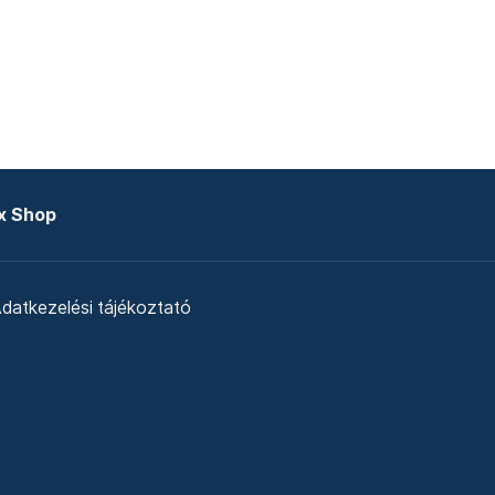
x Shop
datkezelési tájékoztató
zat
Telex Sales