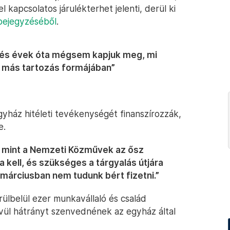
 kapcsolatos járulékterhet jelenti, derül ki
bejegyzéséből
.
, és évek óta mégsem kapjuk meg, mi
y más tartozás formájában”
egyház hitéleti tevékenységét finanszírozzák,
e.
, mint a Nemzeti Közművek az ősz
 kell, és szükséges a tárgyalás útjára
márciusban nem tudunk bért fizetni.”
rülbelül ezer munkavállaló és család
vül hátrányt szenvednének az egyház által