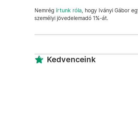
Nemrég
írtunk róla
, hogy Iványi Gábor eg
személyi jövedelemadó 1%-át.
Kedvenceink