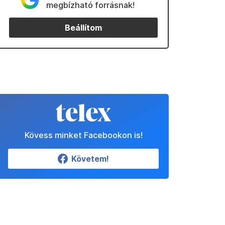
megbízható forrásnak!
Beállítom
Kövess minket Facebookon is!
Követem!