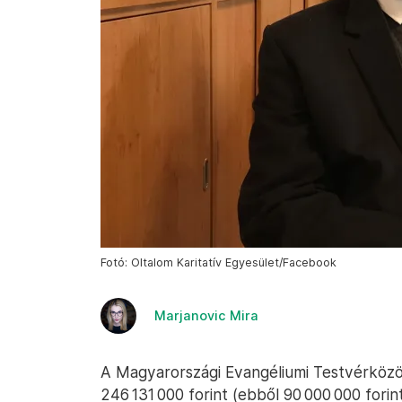
Fotó: Oltalom Karitatív Egyesület/Facebook
Marjanovic Mira
A Magyarországi Evangéliumi Testvérköz
246 131 000 forint (ebből 90 000 000 forin