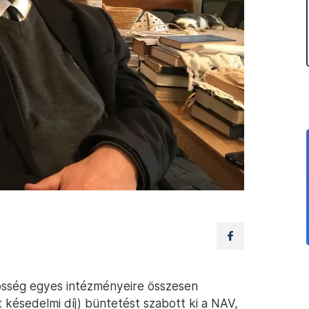
össég egyes intézményeire összesen
t késedelmi díj) büntetést szabott ki a NAV,