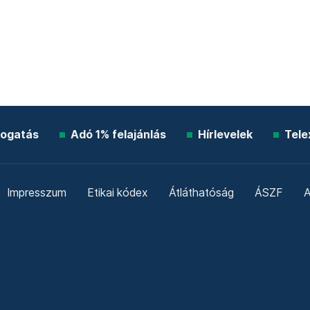
ogatás
Adó 1% felajánlás
Hírlevelek
Tele
Impresszum
Etikai kódex
Átláthatóság
ÁSZF
A
Süti beállítások
Szabályzatok
Kommentelési szabály