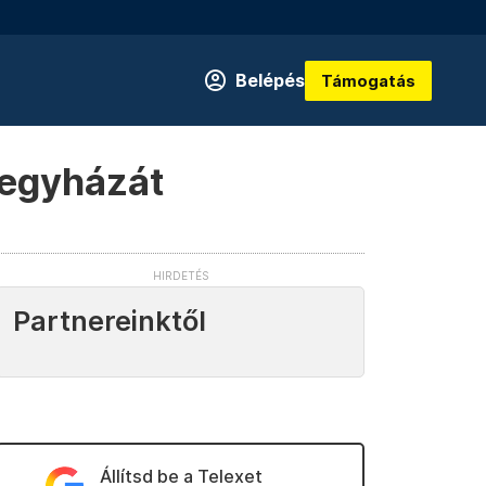
Belépés
Támogatás
r egyházát
Partnereinktől
Állítsd be a Telexet