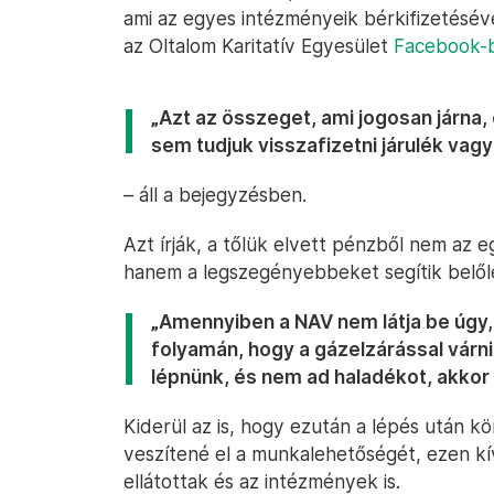
ami az egyes intézményeik bérkifizetésével
az Oltalom Karitatív Egyesület
Facebook-
„Azt az összeget, ami jogosan járna
sem tudjuk visszafizetni járulék vag
– áll a bejegyzésben.
Azt írják, a tőlük elvett pénzből nem az 
hanem a legszegényebbeket segítik belől
„Amennyiben a NAV nem látja be úgy
folyamán, hogy a gázelzárással várnia
lépnünk, és nem ad haladékot, akkor 
Kiderül az is, hogy ezután a lépés után kö
veszítené el a munkalehetőségét, ezen kí
ellátottak és az intézmények is.