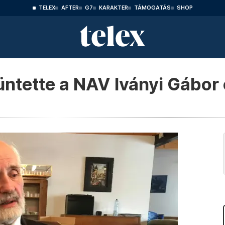
TELEX
AFTER
G7
KARAKTER
TÁMOGATÁS
SHOP
büntette a NAV Iványi Gábo