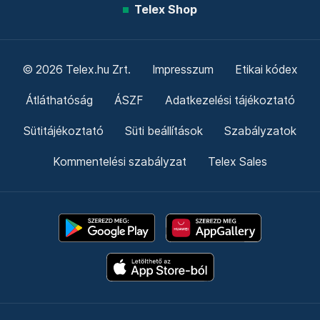
Telex Shop
© 2026 Telex.hu Zrt.
Impresszum
Etikai kódex
Átláthatóság
ÁSZF
Adatkezelési tájékoztató
Sütitájékoztató
Süti beállítások
Szabályzatok
Kommentelési szabályzat
Telex Sales