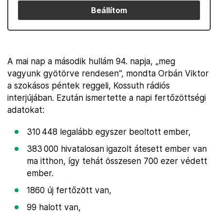
Beállítom
A mai nap a második hullám 94. napja, „meg
vagyunk gyötörve rendesen”, mondta Orbán Viktor
a szokásos péntek reggeli, Kossuth rádiós
interjújában. Ezután ismertette a napi fertőzöttségi
adatokat:
310 448 legalább egyszer beoltott ember,
383 000 hivatalosan igazolt átesett ember van
ma itthon, így tehát összesen 700 ezer védett
ember.
1860 új fertőzött van,
99 halott van,