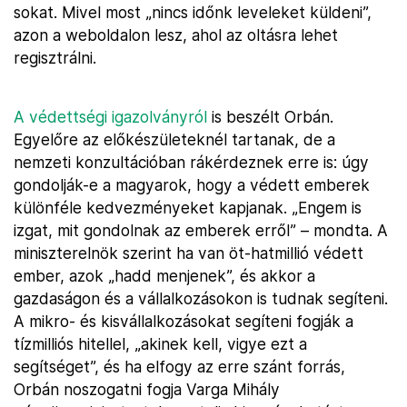
sokat. Mivel most „nincs időnk leveleket küldeni”,
azon a weboldalon lesz, ahol az oltásra lehet
regisztrálni.
A védettségi igazolványról
is beszélt Orbán.
Egyelőre az előkészületeknél tartanak, de a
nemzeti konzultációban rákérdeznek erre is: úgy
gondolják-e a magyarok, hogy a védett emberek
különféle kedvezményeket kapjanak. „Engem is
izgat, mit gondolnak az emberek erről” – mondta. A
miniszterelnök szerint ha van öt-hatmillió védett
ember, azok „hadd menjenek”, és akkor a
gazdaságon és a vállalkozásokon is tudnak segíteni.
A mikro- és kisvállalkozásokat segíteni fogják a
tízmilliós hitellel, „akinek kell, vigye ezt a
segítséget”, és ha elfogy az erre szánt forrás,
Orbán noszogatni fogja Varga Mihály