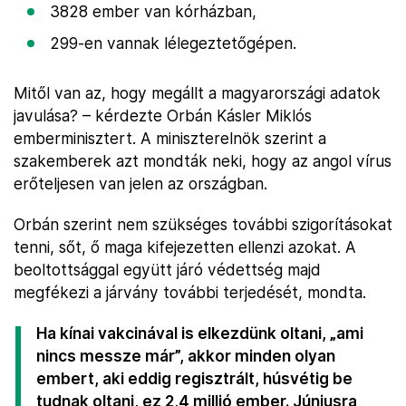
3828 ember van kórházban,
299-en vannak lélegeztetőgépen.
Mitől van az, hogy megállt a magyarországi adatok
javulása? – kérdezte Orbán Kásler Miklós
emberminisztert. A miniszterelnök szerint a
szakemberek azt mondták neki, hogy az angol vírus
erőteljesen van jelen az országban.
Orbán szerint nem szükséges további szigorításokat
tenni, sőt, ő maga kifejezetten ellenzi azokat. A
beoltottsággal együtt járó védettség majd
megfékezi a járvány további terjedését, mondta.
Ha kínai vakcinával is elkezdünk oltani, „ami
nincs messze már”, akkor minden olyan
embert, aki eddig regisztrált, húsvétig be
tudnak oltani, ez 2,4 millió ember. Júniusra