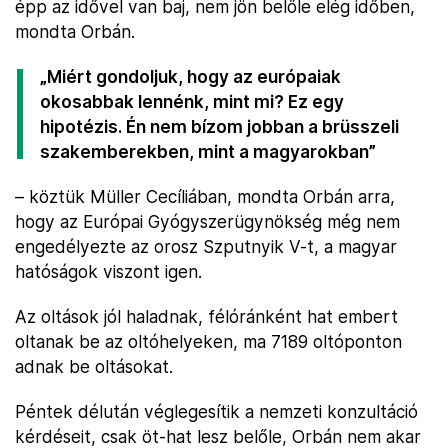
épp az idővel van baj, nem jön belőle elég időben,
mondta Orbán.
„Miért gondoljuk, hogy az európaiak
okosabbak lennénk, mint mi? Ez egy
hipotézis. Én nem bízom jobban a brüsszeli
szakemberekben, mint a magyarokban”
– köztük Müller Cecíliában, mondta Orbán arra,
hogy az Európai Gyógyszerügynökség még nem
engedélyezte az orosz Szputnyik V-t, a magyar
hatóságok viszont igen.
Az oltások jól haladnak, félóránként hat embert
oltanak be az oltóhelyeken, ma 7189 oltóponton
adnak be oltásokat.
Péntek délután véglegesítik a nemzeti konzultáció
kérdéseit, csak öt-hat lesz belőle, Orbán nem akar