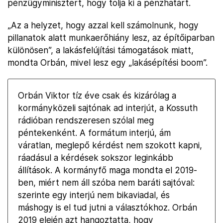
pénzügyminisztert, hogy tolja ki a pénzhatárt.
„Az a helyzet, hogy azzal kell számolnunk, hogy
pillanatok alatt munkaerőhiány lesz, az építőiparban
különösen”, a lakásfelújítási támogatások miatt,
mondta Orbán, mivel lesz egy „lakásépítési boom”.
Orbán Viktor tíz éve csak és kizárólag a
kormányközeli sajtónak ad interjút, a Kossuth
rádióban rendszeresen szólal meg
péntekenként. A formátum interjú, ám
váratlan, meglepő kérdést nem szokott kapni,
ráadásul a kérdések sokszor leginkább
állítások. A kormányfő maga mondta el 2019-
ben, miért nem áll szóba nem baráti sajtóval:
szerinte egy interjú nem bikaviadal, és
máshogy is el tud jutni a választókhoz. Orbán
2019 elején azt hangoztatta, hogy