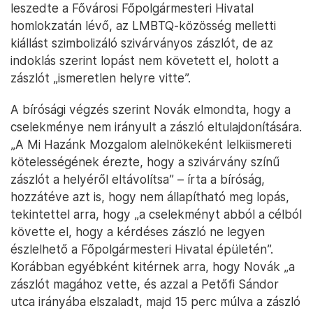
leszedte a Fővárosi Főpolgármesteri Hivatal
homlokzatán lévő, az LMBTQ-közösség melletti
kiállást szimbolizáló szivárványos zászlót, de az
indoklás szerint lopást nem követett el, holott a
zászlót „ismeretlen helyre vitte”.
A bírósági végzés szerint Novák elmondta, hogy a
cselekménye nem irányult a zászló eltulajdonítására.
„A Mi Hazánk Mozgalom alelnökeként lelkiismereti
kötelességének érezte, hogy a szivárvány színű
zászlót a helyéről eltávolítsa” – írta a bíróság,
hozzátéve azt is, hogy nem állapítható meg lopás,
tekintettel arra, hogy „a cselekményt abból a célból
követte el, hogy a kérdéses zászló ne legyen
észlelhető a Főpolgármesteri Hivatal épületén”.
Korábban egyébként kitérnek arra, hogy Novák „a
zászlót magához vette, és azzal a Petőfi Sándor
utca irányába elszaladt, majd 15 perc múlva a zászló