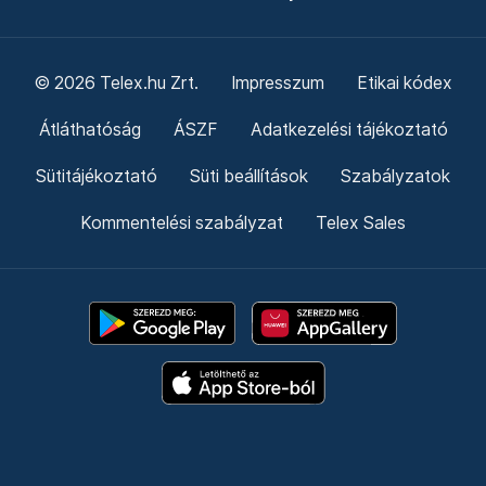
© 2026 Telex.hu Zrt.
Impresszum
Etikai kódex
Átláthatóság
ÁSZF
Adatkezelési tájékoztató
Sütitájékoztató
Süti beállítások
Szabályzatok
Kommentelési szabályzat
Telex Sales