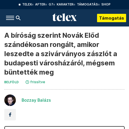
TELEX
AFTER
G7
KARAKTER
TÁMOGATÁS
SHOP
Támogatás
A bíróság szerint Novák Előd
szándékosan rongált, amikor
leszedte a szivárványos zászlót a
budapesti városházáról, mégsem
büntették meg
frissítve
BELFÖLD
Bozzay Balázs