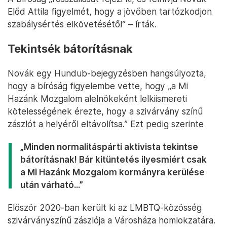
Előd Attila figyelmét, hogy a jövőben tartózkodjon
szabálysértés elkövetésétől” – írták.
Tekintsék bátorításnak
Novák egy Hundub-bejegyzésben hangsúlyozta,
hogy a bíróság figyelembe vette, hogy „a Mi
Hazánk Mozgalom alelnökeként lelkiismereti
kötelességének érezte, hogy a szivárvány színű
zászlót a helyéről eltávolítsa.” Ezt pedig szerinte
„Minden normalitáspárti aktivista tekintse
bátorításnak! Bár kitüntetés ilyesmiért csak
a Mi Hazánk Mozgalom kormányra kerülése
után várható...”
Először 2020-ban került ki az LMBTQ-közösség
szivárványszínű zászlója a Városháza homlokzatára.