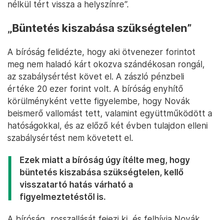
nélkül tért vissza a helyszínre”.
„Büntetés kiszabása szükségtelen”
A bíróság felidézte, hogy aki ötvenezer forintot
meg nem haladó kárt okozva szándékosan rongál,
az szabálysértést követ el. A zászló pénzbeli
értéke 20 ezer forint volt. A bíróság enyhítő
körülményként vette figyelembe, hogy Novák
beismerő vallomást tett, valamint együttműködött a
hatóságokkal, és az előző két évben tulajdon elleni
szabálysértést nem követett el.
Ezek miatt a bíróság úgy ítélte meg, hogy
büntetés kiszabása szükségtelen, kellő
visszatartó hatás várható a
figyelmeztetéstől is.
A bíróság „rosszallását fejezi ki, és felhívja Novák