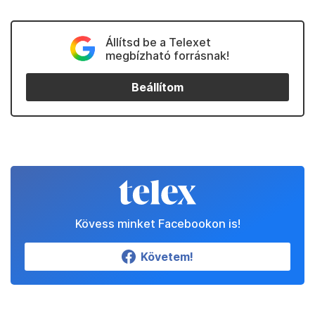
Állítsd be a Telexet
megbízható forrásnak!
Beállítom
Kövess minket Facebookon is!
Követem!