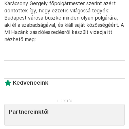
Karácsony Gergely főpolgármester szerint azért
döntöttek így, hogy ezzel is világossá tegyék:
Budapest városa büszke minden olyan polgárára,
aki él a szabadságával, és kiáll saját közösségéért. A
Mi Hazánk zászlóleszedésről készült videója itt
nézhető meg:
Kedvenceink
Partnereinktől