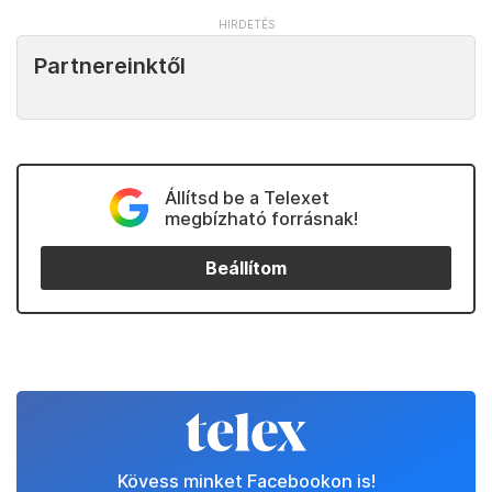
Partnereinktől
Állítsd be a Telexet
megbízható forrásnak!
Beállítom
Kövess minket Facebookon is!