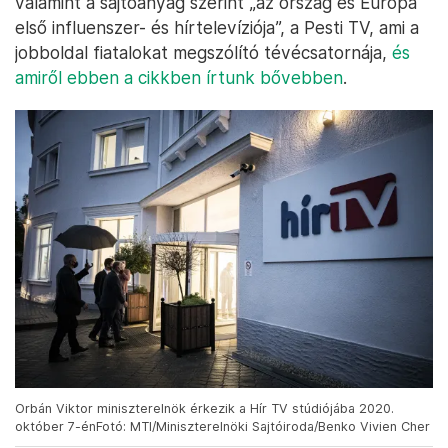
valamint a sajtóanyag szerint „az ország és Európa
első influenszer- és hírtelevíziója”, a Pesti TV, ami a
jobboldal fiatalokat megszólító tévécsatornája,
és
amiről ebben a cikkben írtunk bővebben
.
Orbán Viktor miniszterelnök érkezik a Hír TV stúdiójába 2020.
október 7-énFotó: MTI/Miniszterelnöki Sajtóiroda/Benko Vivien Cher