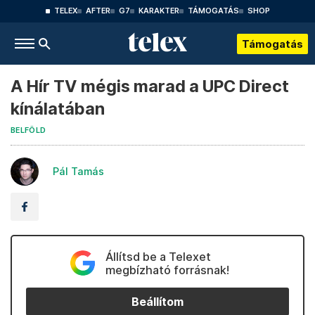
TELEX
AFTER
G7
KARAKTER
TÁMOGATÁS
SHOP
Támogatás
A Hír TV mégis marad a UPC Direct
kínálatában
BELFÖLD
Pál Tamás
Állítsd be a Telexet
megbízható forrásnak!
Beállítom