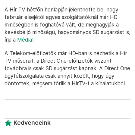
A Hír TV hétfőn honlapján jelenthette be, hogy
február elsejétől egyes szolgáltatóknál már HD
minőségben is foghatóvá vált, de meghagyják a
kevésbé jó minőségű, hagyományos SD sugárzást is,
írja a
Média1
.
A Telekom-előfizetők már HD-ban is nézhetik a Hír
TV műsorait, a Direct One-előfizetők viszont
továbbra is csak SD sugárzást kapnak. A Direct One
ügyfélszolgálata csak annyit közölt, hogy úgy
döntöttek, mégsem törlik a HírTV-t a kínálatukból.
Kedvenceink