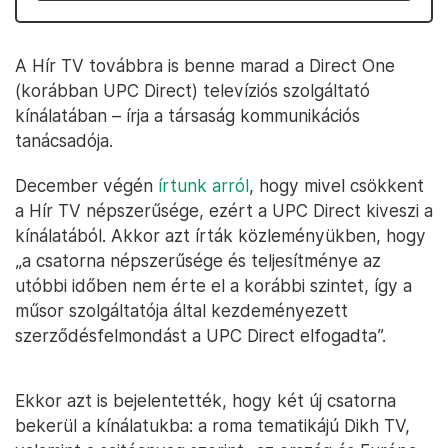
A Hír TV továbbra is benne marad a Direct One
(korábban UPC Direct) televíziós szolgáltató
kínálatában – írja a társaság kommunikációs
tanácsadója.
December végén
írtunk arról
, hogy mivel csökkent
a Hír TV népszerűsége, ezért a UPC Direct kiveszi a
kínálatából. Akkor azt írták közleményükben, hogy
„a csatorna népszerűsége és teljesítménye az
utóbbi időben nem érte el a korábbi szintet, így a
műsor szolgáltatója által kezdeményezett
szerződésfelmondást a UPC Direct elfogadta”.
Ekkor azt is bejelentették, hogy két új csatorna
bekerül a kínálatukba: a roma tematikájú Dikh TV,