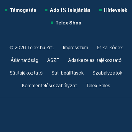
Támogatás
Adó 1% felajánlás
Hírlevelek
Telex Shop
© 2026 Telex.hu Zrt.
Impresszum
Etikai kódex
Átláthatóság
ÁSZF
Adatkezelési tájékoztató
Sütitájékoztató
Süti beállítások
Szabályzatok
Kommentelési szabályzat
Telex Sales