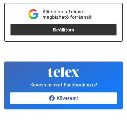
Állítsd be a Telexet
megbízható forrásnak!
Beállítom
Kövess minket Facebookon is!
Követem!