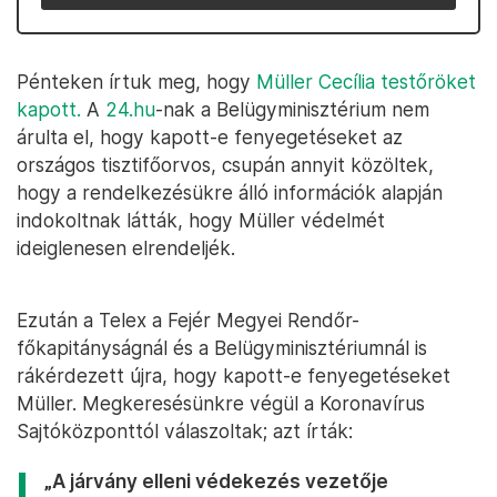
Pénteken írtuk meg, hogy
Müller Cecília testőröket
kapott.
A
24.hu
-nak a Belügyminisztérium nem
árulta el, hogy kapott-e fenyegetéseket az
országos tisztifőorvos, csupán annyit közöltek,
hogy a rendelkezésükre álló információk alapján
indokoltnak látták, hogy Müller védelmét
ideiglenesen elrendeljék.
Ezután a Telex a Fejér Megyei Rendőr-
főkapitányságnál és a Belügyminisztériumnál is
rákérdezett újra, hogy kapott-e fenyegetéseket
Müller. Megkeresésünkre végül a Koronavírus
Sajtóközponttól válaszoltak; azt írták:
„A járvány elleni védekezés vezetője