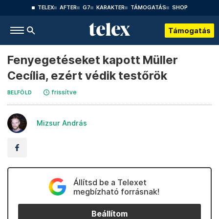
TELEX
AFTER
G7
KARAKTER
TÁMOGATÁS
SHOP
Támogatás
Fenyegetéseket kapott Müller
Cecília, ezért védik testőrök
frissítve
BELFÖLD
Mizsur András
Állítsd be a Telexet
megbízható forrásnak!
Beállítom