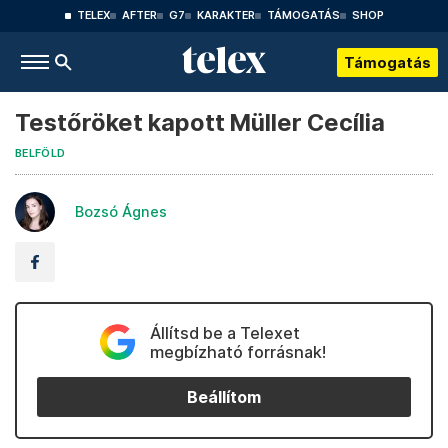
TELEX
AFTER
G7
KARAKTER
TÁMOGATÁS
SHOP
Támogatás
Testőröket kapott Müller Cecília
BELFÖLD
Bozsó Ágnes
Állítsd be a Telexet
megbízható forrásnak!
Beállítom