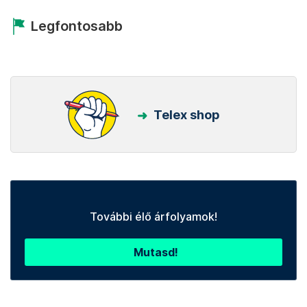
Legfontosabb
Telex shop
További élő árfolyamok!
Mutasd!