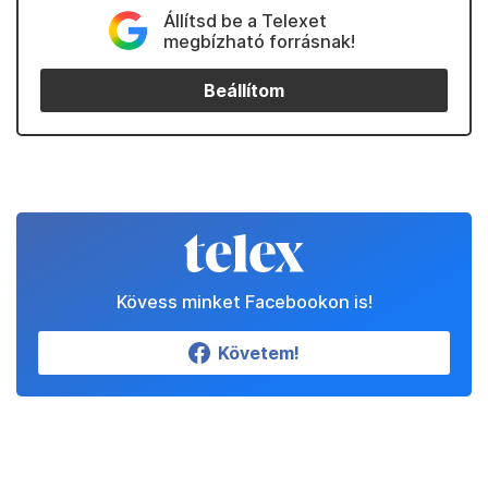
Állítsd be a Telexet
megbízható forrásnak!
Beállítom
Kövess minket Facebookon is!
Követem!