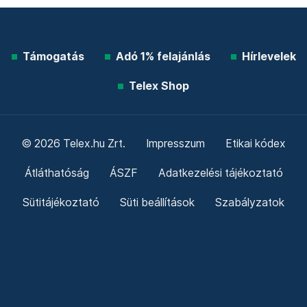
Támogatás
Adó 1% felajánlás
Hírlevelek
Telex Shop
© 2026 Telex.hu Zrt.
Impresszum
Etikai kódex
Átláthatóság
ÁSZF
Adatkezelési tájékoztató
Sütitájékoztató
Süti beállítások
Szabályzatok
Kommentelési szabályzat
Telex Sales