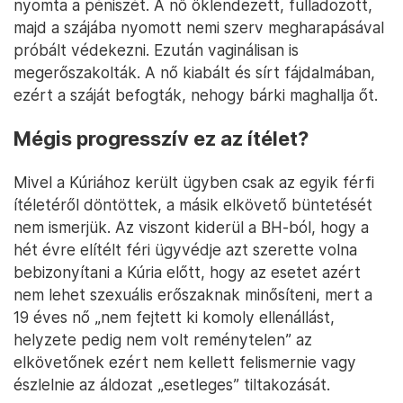
nyomta a péniszét. A nő öklendezett, fulladozott,
majd a szájába nyomott nemi szerv megharapásával
próbált védekezni. Ezután vaginálisan is
megerőszakolták. A nő kiabált és sírt fájdalmában,
ezért a száját befogták, nehogy bárki maghallja őt.
Mégis progresszív ez az ítélet?
Mivel a Kúriához került ügyben csak az egyik férfi
ítéletéről döntöttek, a másik elkövető büntetését
nem ismerjük. Az viszont kiderül a BH-ból, hogy a
hét évre elítélt féri ügyvédje azt szerette volna
bebizonyítani a Kúria előtt, hogy az esetet azért
nem lehet szexuális erőszaknak minősíteni, mert a
19 éves nő „nem fejtett ki komoly ellenállást,
helyzete pedig nem volt reménytelen” az
elkövetőnek ezért nem kellett felismernie vagy
észlelnie az áldozat „esetleges” tiltakozását.