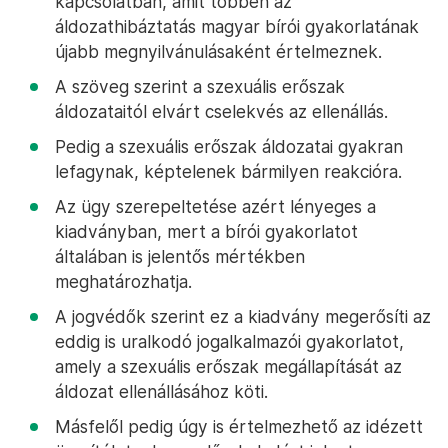
kapcsolatban, amit többen az
áldozathibáztatás magyar bírói gyakorlatának
újabb megnyilvánulásaként értelmeznek.
A szöveg szerint a szexuális erőszak
áldozataitól elvárt cselekvés az ellenállás.
Pedig a szexuális erőszak áldozatai gyakran
lefagynak, képtelenek bármilyen reakcióra.
Az ügy szerepeltetése azért lényeges a
kiadványban, mert a bírói gyakorlatot
általában is jelentős mértékben
meghatározhatja.
A jogvédők szerint ez a kiadvány megerősíti az
eddig is uralkodó jogalkalmazói gyakorlatot,
amely a szexuális erőszak megállapítását az
áldozat ellenállásához köti.
Másfelől pedig úgy is értelmezhető az idézett