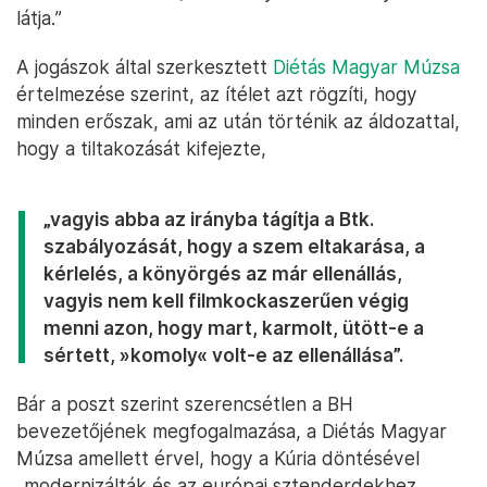
látja.”
A jogászok által szerkesztett
Diétás Magyar Múzsa
értelmezése szerint, az ítélet azt rögzíti, hogy
minden erőszak, ami az után történik az áldozattal,
hogy a tiltakozását kifejezte,
„vagyis abba az irányba tágítja a Btk.
szabályozását, hogy a szem eltakarása, a
kérlelés, a könyörgés az már ellenállás,
vagyis nem kell filmkockaszerűen végig
menni azon, hogy mart, karmolt, ütött-e a
sértett, »komoly« volt-e az ellenállása”.
Bár a poszt szerint szerencsétlen a BH
bevezetőjének megfogalmazása, a Diétás Magyar
Múzsa amellett érvel, hogy a Kúria döntésével
„modernizálták és az európai sztenderdekhez