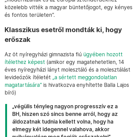
közelebb vitték a magyar büntetőjogot, egy kényes
és fontos területen”.
Klasszikus esetről mondták ki, hogy
erőszak
Az öt nyíregyházi gimnazista fiú
ügyében hozott
ítélethez képest
(amikor egy magatehetetlen, 14
éves nyíregyházi lányt molesztáló és a molesztálást
levideózók ítéletét
„a sértett meggondolatlan
magatartására”
is hivatkozva enyhítette Balla Lajos
bíró)
„végülis tényleg nagyon progresszív ez a
BH, hiszen szó sincs benne arról, hogy az
áldozatnak tudnia kellett volna, hogy ha
elmegy két idegennel valahova, akkor
nyilvánvalóan meg fogják erőszakolni”