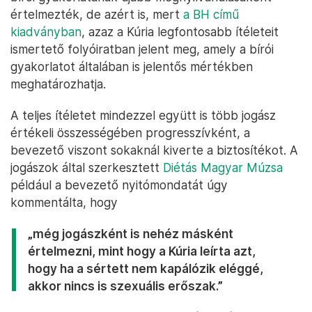
értelmezték, de azért is, mert
a BH című
kiadványban
, azaz a Kúria legfontosabb ítéleteit
ismertető folyóiratban jelent meg, amely a bírói
gyakorlatot általában is jelentős mértékben
meghatározhatja.
A teljes ítéletet mindezzel együtt is több jogász
értékeli összességében progresszívként, a
bevezető viszont sokaknál kiverte a biztosítékot. A
jogászok által szerkesztett
Diétás Magyar Múzsa
például a bevezető nyitómondatát úgy
kommentálta, hogy
„még jogászként is nehéz másként
értelmezni, mint hogy a Kúria leírta azt,
hogy ha a sértett nem kapálózik eléggé,
akkor nincs is szexuális erőszak.”