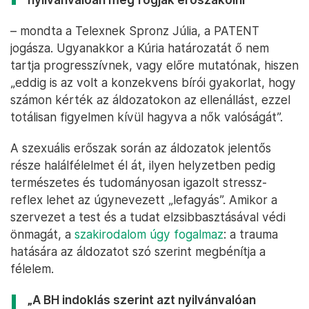
– mondta a Telexnek Spronz Júlia, a PATENT
jogásza. Ugyanakkor a Kúria határozatát ő nem
tartja progresszívnek, vagy előre mutatónak, hiszen
„eddig is az volt a konzekvens bírói gyakorlat, hogy
számon kérték az áldozatokon az ellenállást, ezzel
totálisan figyelmen kívül hagyva a nők valóságát”.
A szexuális erőszak során az áldozatok jelentős
része halálfélelmet él át, ilyen helyzetben pedig
természetes és tudományosan igazolt stressz-
reflex lehet az úgynevezett „lefagyás”. Amikor a
szervezet a test és a tudat elzsibbasztásával védi
önmagát, a
szakirodalom úgy fogalmaz
: a trauma
hatására az áldozatot szó szerint megbénítja a
félelem.
„A BH indoklás szerint azt nyilvánvalóan