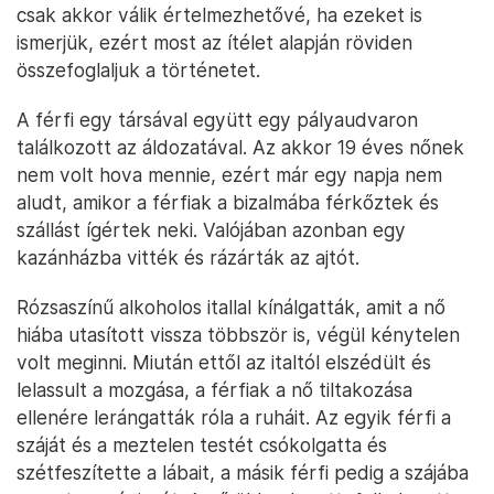
csak akkor válik értelmezhetővé, ha ezeket is
ismerjük, ezért most az ítélet alapján röviden
összefoglaljuk a történetet.
A férfi egy társával együtt egy pályaudvaron
találkozott az áldozatával. Az akkor 19 éves nőnek
nem volt hova mennie, ezért már egy napja nem
aludt, amikor a férfiak a bizalmába férkőztek és
szállást ígértek neki. Valójában azonban egy
kazánházba vitték és rázárták az ajtót.
Rózsaszínű alkoholos itallal kínálgatták, amit a nő
hiába utasított vissza többször is, végül kénytelen
volt meginni. Miután ettől az italtól elszédült és
lelassult a mozgása, a férfiak a nő tiltakozása
ellenére lerángatták róla a ruháit. Az egyik férfi a
száját és a meztelen testét csókolgatta és
szétfeszítette a lábait, a másik férfi pedig a szájába