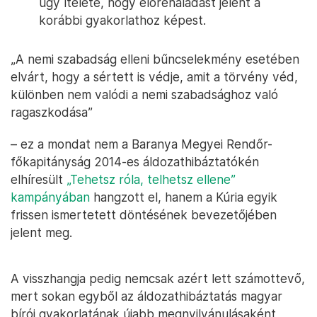
ügy ítélete, hogy előrehaladást jelent a
korábbi gyakorlathoz képest.
„A nemi szabadság elleni bűncselekmény esetében
elvárt, hogy a sértett is védje, amit a törvény véd,
különben nem valódi a nemi szabadsághoz való
ragaszkodása”
– ez a mondat nem a Baranya Megyei Rendőr-
főkapitányság 2014-es áldozathibáztatókén
elhíresült
„Tehetsz róla, telhetsz ellene”
kampányában
hangzott el, hanem a Kúria egyik
frissen ismertetett döntésének bevezetőjében
jelent meg.
A visszhangja pedig nemcsak azért lett számottevő,
mert sokan egyből az áldozathibáztatás magyar
bírói gyakorlatának újabb megnyilvánulásaként