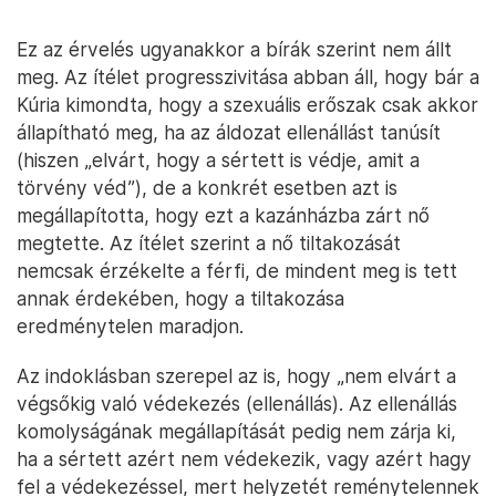
Ez az érvelés ugyanakkor a bírák szerint nem állt
meg. Az ítélet progresszivitása abban áll, hogy bár a
Kúria kimondta, hogy a szexuális erőszak csak akkor
állapítható meg, ha az áldozat ellenállást tanúsít
(hiszen „elvárt, hogy a sértett is védje, amit a
törvény véd”), de a konkrét esetben azt is
megállapította, hogy ezt a kazánházba zárt nő
megtette. Az ítélet szerint a nő tiltakozását
nemcsak érzékelte a férfi, de mindent meg is tett
annak érdekében, hogy a tiltakozása
eredménytelen maradjon.
Az indoklásban szerepel az is, hogy „nem elvárt a
végsőkig való védekezés (ellenállás). Az ellenállás
komolyságának megállapítását pedig nem zárja ki,
ha a sértett azért nem védekezik, vagy azért hagy
fel a védekezéssel, mert helyzetét reménytelennek