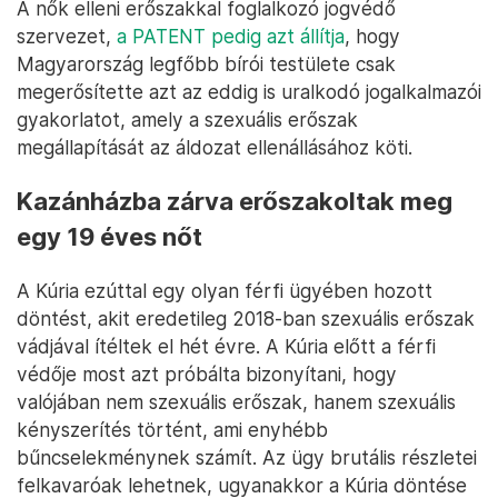
A nők elleni erőszakkal foglalkozó jogvédő
szervezet,
a PATENT pedig azt állítja
, hogy
Magyarország legfőbb bírói testülete csak
megerősítette azt az eddig is uralkodó jogalkalmazói
gyakorlatot, amely a szexuális erőszak
megállapítását az áldozat ellenállásához köti.
Kazánházba zárva erőszakoltak meg
egy 19 éves nőt
A Kúria ezúttal egy olyan férfi ügyében hozott
döntést, akit eredetileg 2018-ban szexuális erőszak
vádjával ítéltek el hét évre. A Kúria előtt a férfi
védője most azt próbálta bizonyítani, hogy
valójában nem szexuális erőszak, hanem szexuális
kényszerítés történt, ami enyhébb
bűncselekménynek számít. Az ügy brutális részletei
felkavaróak lehetnek, ugyanakkor a Kúria döntése