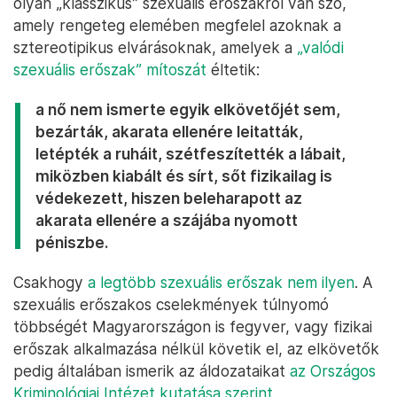
olyan „klasszikus” szexuális erőszakról van szó,
amely rengeteg elemében megfelel azoknak a
sztereotipikus elvárásoknak, amelyek a
„valódi
szexuális erőszak” mítoszát
éltetik:
a nő nem ismerte egyik elkövetőjét sem,
bezárták, akarata ellenére leitatták,
letépték a ruháit, szétfeszítették a lábait,
miközben kiabált és sírt, sőt fizikailag is
védekezett, hiszen beleharapott az
akarata ellenére a szájába nyomott
péniszbe.
Csakhogy
a legtöbb szexuális erőszak nem ilyen
. A
szexuális erőszakos cselekmények túlnyomó
többségét Magyarországon is fegyver, vagy fizikai
erőszak alkalmazása nélkül követik el, az elkövetők
pedig általában ismerik az áldozataikat
az Országos
Kriminológiai Intézet kutatása szerint
.