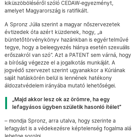
kiküszöböléséről szóló CEDAW-egyezményt,
amelyet Magyarország is ratifikált.
A Spronz Júlia szerint a magyar nőszervezetek
évtizedek óta azért küzdenek, hogy, „a
büntetőtörvénykönyv hazánkban is egyértelművé
tegye, hogy a beleegyezés hiánya esetén szexuális
erőszakról van szó”. Azt a PATENT sem várná, hogy
a bíróság végezze el a jogalkotás munkáját. A
jogvédő szervezet szerint ugyanakkor a Kúriának
saját hatáskörén belül is lennének hatékony
áldozatvédelem irányába mutató lehetőségei.
„Majd akkor lesz ok az örömre, ha egy
lefagyásos ügyben születik hasonló ítélet”
– mondja Spronz, arra utalva, hogy szerinte a
lefagyást is a védekezésre képtelenség fogalma alá
lehetne sorolni.