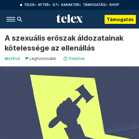
TELEX
AFTER
G7
KARAKTER
TÁMOGATÁS
SHOP
Támogatás
A szexuális erőszak áldozatainak
kötelessége az ellenállás
Legfontosabb
frissítve
BELFÖLD