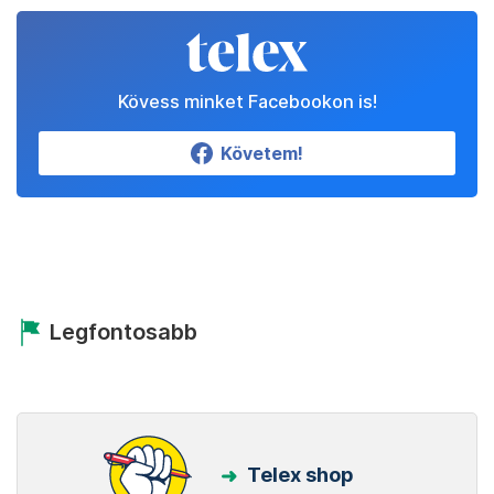
Kövess minket Facebookon is!
Követem!
Legfontosabb
Telex shop