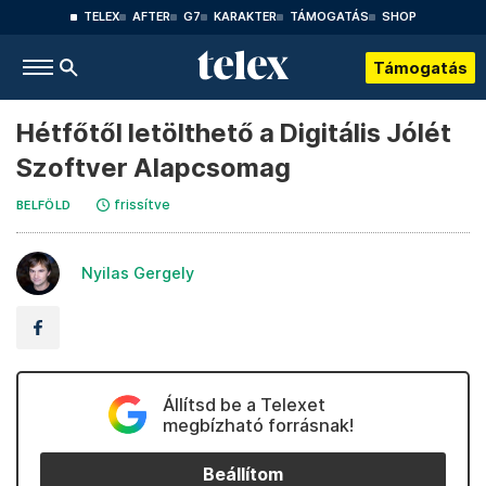
TELEX
AFTER
G7
KARAKTER
TÁMOGATÁS
SHOP
Támogatás
Hétfőtől letölthető a Digitális Jólét
Szoftver Alapcsomag
frissítve
BELFÖLD
Nyilas Gergely
Állítsd be a Telexet
megbízható forrásnak!
Beállítom