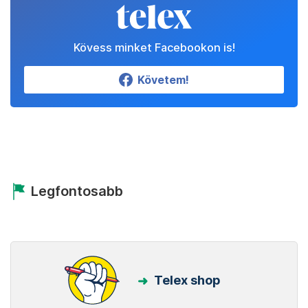
Kövess minket Facebookon is!
Követem!
Legfontosabb
Telex shop