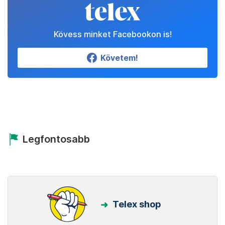
Kövess minket Facebookon is!
Követem!
Legfontosabb
Telex shop