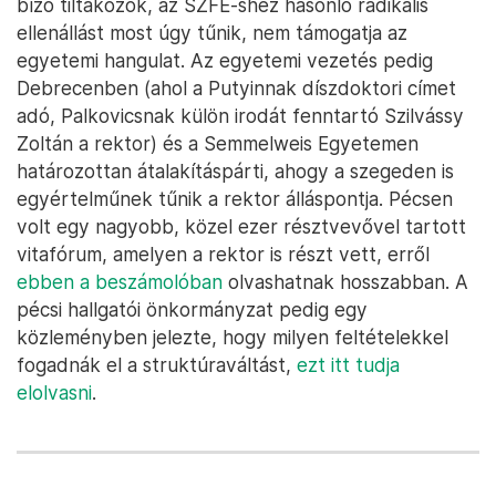
bízó tiltakozók, az SZFE-shez hasonló radikális
ellenállást most úgy tűnik, nem támogatja az
egyetemi hangulat. Az egyetemi vezetés pedig
Debrecenben (ahol a Putyinnak díszdoktori címet
adó, Palkovicsnak külön irodát fenntartó Szilvássy
Zoltán a rektor) és a Semmelweis Egyetemen
határozottan átalakításpárti, ahogy a szegeden is
egyértelműnek tűnik a rektor álláspontja. Pécsen
volt egy nagyobb, közel ezer résztvevővel tartott
vitafórum, amelyen a rektor is részt vett, erről
ebben a beszámolóban
olvashatnak hosszabban. A
pécsi hallgatói önkormányzat pedig egy
közleményben jelezte, hogy milyen feltételekkel
fogadnák el a struktúraváltást,
ezt itt tudja
elolvasni
.