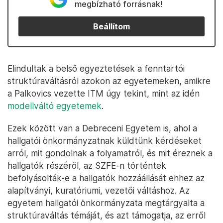
megbízható forrásnak!
Beállítom
Elindultak a belső egyeztetések a fenntartói
struktúraváltásról azokon az egyetemeken, amikre
a Palkovics vezette ITM úgy tekint, mint az idén
modellváltó egyetemek
.
Ezek között van a Debreceni Egyetem is, ahol a
hallgatói önkormányzatnak küldtünk kérdéseket
arról, mit gondolnak a folyamatról, és mit éreznek a
hallgatók részéről, az SZFE-n történtek
befolyásolták-e a hallgatók hozzáállását ehhez az
alapítványi, kuratóriumi, vezetői váltáshoz. Az
egyetem hallgatói önkormányzata megtárgyalta a
struktúraváltás témáját, és azt támogatja, az erről