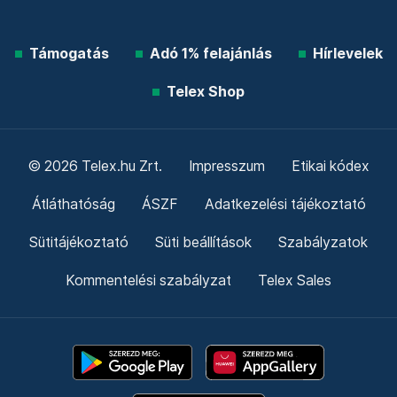
Támogatás
Adó 1% felajánlás
Hírlevelek
Telex Shop
© 2026 Telex.hu Zrt.
Impresszum
Etikai kódex
Átláthatóság
ÁSZF
Adatkezelési tájékoztató
Sütitájékoztató
Süti beállítások
Szabályzatok
Kommentelési szabályzat
Telex Sales