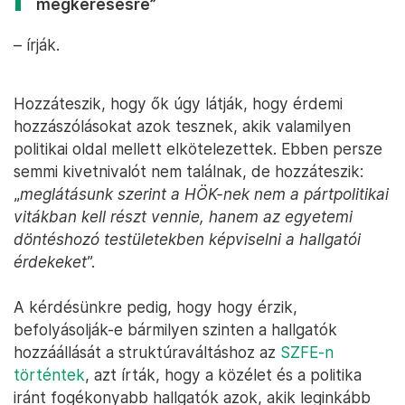
megkeresésre”
– írják.
Hozzáteszik, hogy ők úgy látják, hogy érdemi
hozzászólásokat azok tesznek, akik valamilyen
politikai oldal mellett elkötelezettek. Ebben persze
semmi kivetnivalót nem találnak, de hozzáteszik:
„
meglátásunk szerint a HÖK-nek nem a pártpolitikai
vitákban kell részt vennie, hanem az egyetemi
döntéshozó testületekben képviselni a hallgatói
érdekeket
”.
A kérdésünkre pedig, hogy hogy érzik,
befolyásolják-e bármilyen szinten a hallgatók
hozzáállását a struktúraváltáshoz az
SZFE-n
történtek
, azt írták, hogy a közélet és a politika
iránt fogékonyabb hallgatók azok, akik leginkább