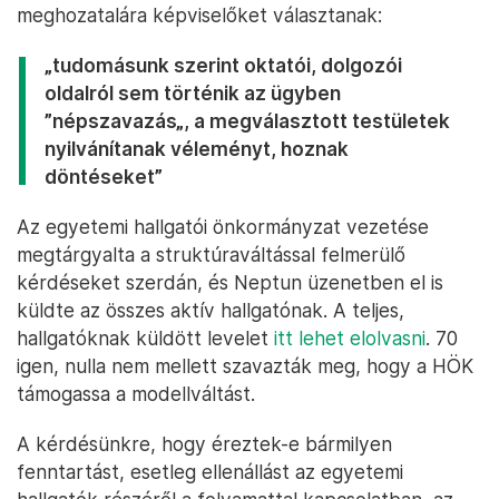
meghozatalára képviselőket választanak:
„tudomásunk szerint oktatói, dolgozói
oldalról sem történik az ügyben
”népszavazás„, a megválasztott testületek
nyilvánítanak véleményt, hoznak
döntéseket”
Az egyetemi hallgatói önkormányzat vezetése
megtárgyalta a struktúraváltással felmerülő
kérdéseket szerdán, és Neptun üzenetben el is
küldte az összes aktív hallgatónak. A teljes,
hallgatóknak küldött levelet
itt lehet elolvasni
. 70
igen, nulla nem mellett szavazták meg, hogy a HÖK
támogassa a modellváltást.
A kérdésünkre, hogy éreztek-e bármilyen
fenntartást, esetleg ellenállást az egyetemi