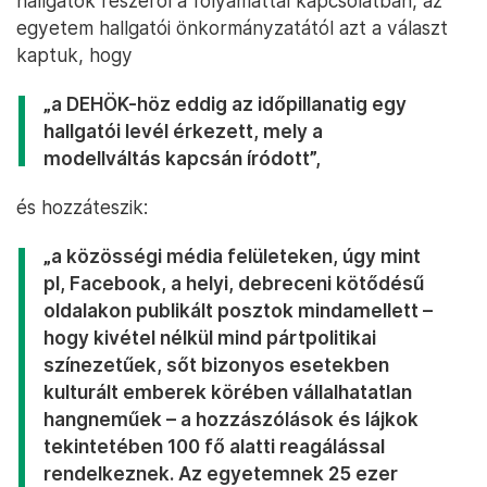
hallgatók részéről a folyamattal kapcsolatban, az
egyetem hallgatói önkormányzatától azt a választ
kaptuk, hogy
„a DEHÖK-höz eddig az időpillanatig egy
hallgatói levél érkezett, mely a
modellváltás kapcsán íródott”,
és hozzáteszik:
„a közösségi média felületeken, úgy mint
pl, Facebook, a helyi, debreceni kötődésű
oldalakon publikált posztok mindamellett –
hogy kivétel nélkül mind pártpolitikai
színezetűek, sőt bizonyos esetekben
kulturált emberek körében vállalhatatlan
hangneműek – a hozzászólások és lájkok
tekintetében 100 fő alatti reagálással
rendelkeznek. Az egyetemnek 25 ezer