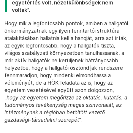
egyetértés volt, nézetkülönbségek nem
voltak”.
Hogy mik a legfontosabb pontok, amiben a hallgatói
önkormányzatnak egy ilyen fenntartói struktúra
átalakításában hallatnia kell a hangját, arra azt írták,
az egyik legfontosabb, hogy a hallgatók tiszta,
világos szabályzati környezetben tanulhassanak, a
már aktív hallgatók ne kerüljenek hátrányosabb
helyzetbe, hogy a hallgatói ösztöndíjak rendszere
fennmaradjon, hogy mindenki elmondhassa a
véleményét, de a HÖK feladata az is, hogy az
egyetem vezetésével együtt azon dolgozzon,
„
hogy az egyetem megőrizze az oktatás, kutatás, a
tudományos tevékenység magas színvonalát, az
intézménynek a régióban betöltött vezető
gazdasági-társadalmi szerepét
”.