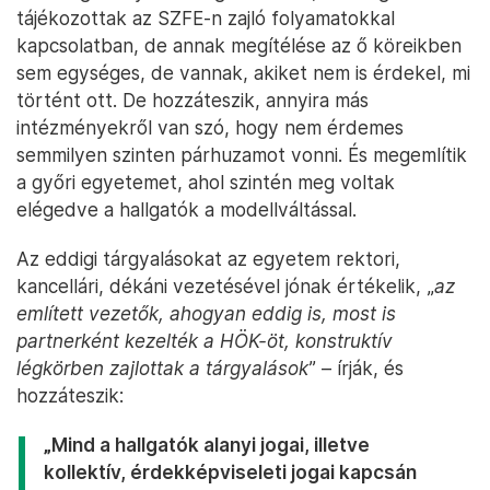
tájékozottak az SZFE-n zajló folyamatokkal
kapcsolatban, de annak megítélése az ő köreikben
sem egységes, de vannak, akiket nem is érdekel, mi
történt ott. De hozzáteszik, annyira más
intézményekről van szó, hogy nem érdemes
semmilyen szinten párhuzamot vonni. És megemlítik
a győri egyetemet, ahol szintén meg voltak
elégedve a hallgatók a modellváltással.
Az eddigi tárgyalásokat az egyetem rektori,
kancellári, dékáni vezetésével jónak értékelik, „
az
említett vezetők, ahogyan eddig is, most is
partnerként kezelték a HÖK-öt, konstruktív
légkörben zajlottak a tárgyalások
” – írják, és
hozzáteszik:
„Mind a hallgatók alanyi jogai, illetve
kollektív, érdekképviseleti jogai kapcsán