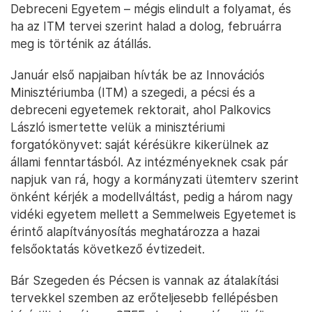
Debreceni Egyetem – mégis elindult a folyamat, és
ha az ITM tervei szerint halad a dolog, februárra
meg is történik az átállás.
Január első napjaiban hívták be az Innovációs
Minisztériumba (ITM) a szegedi, a pécsi és a
debreceni egyetemek rektorait, ahol Palkovics
László ismertette velük a minisztériumi
forgatókönyvet: saját kérésükre kikerülnek az
állami fenntartásból. Az intézményeknek csak pár
napjuk van rá, hogy a kormányzati ütemterv szerint
önként kérjék a modellváltást, pedig a három nagy
vidéki egyetem mellett a Semmelweis Egyetemet is
érintő alapítványosítás meghatározza a hazai
felsőoktatás következő évtizedeit.
Bár Szegeden és Pécsen is vannak az átalakítási
tervekkel szemben az erőteljesebb fellépésben