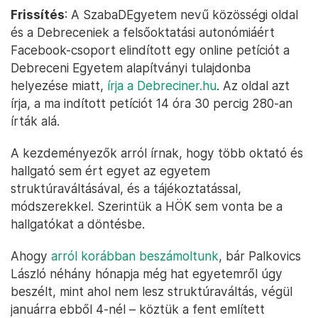
Frissítés
: A SzabaDEgyetem nevű közösségi oldal
és a Debreceniek a felsőoktatási autonómiáért
Facebook-csoport elindított egy online petíciót a
Debreceni Egyetem alapítványi tulajdonba
helyezése miatt,
írja a Debreciner.hu
. Az oldal azt
írja, a ma indított petíciót 14 óra 30 percig 280-an
írták alá.
A kezdeményezők arról írnak, hogy több oktató és
hallgató sem ért egyet az egyetem
struktúraváltásával, és a tájékoztatással,
módszerekkel. Szerintük a HÖK sem vonta be a
hallgatókat a döntésbe.
Ahogy
arról korábban beszámoltunk
, bár Palkovics
László néhány hónapja még hat egyetemről úgy
beszélt, mint ahol nem lesz struktúraváltás, végül
januárra ebből 4-nél – köztük a fent említett