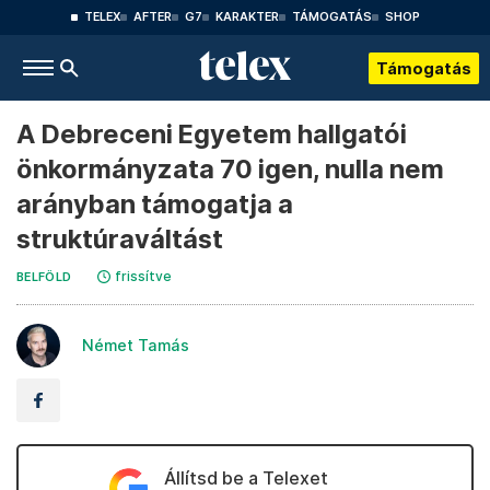
TELEX
AFTER
G7
KARAKTER
TÁMOGATÁS
SHOP
Támogatás
A Debreceni Egyetem hallgatói
önkormányzata 70 igen, nulla nem
arányban támogatja a
struktúraváltást
frissítve
BELFÖLD
Német Tamás
Állítsd be a Telexet