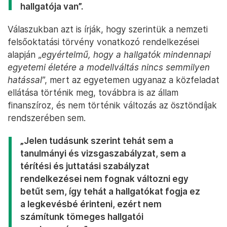
hallgatója van”.
Válaszukban azt is írják, hogy szerintük a nemzeti
felsőoktatási törvény vonatkozó rendelkezései
alapján „
egyértelmű, hogy a hallgatók mindennapi
egyetemi életére a modellváltás nincs semmilyen
hatással
”, mert az egyetemen ugyanaz a közfeladat
ellátása történik meg, továbbra is az állam
finanszíroz, és nem történik változás az ösztöndíjak
rendszerében sem.
„Jelen tudásunk szerint tehát sem a
tanulmányi és vizsgaszabályzat, sem a
térítési és juttatási szabályzat
rendelkezései nem fognak változni egy
betűt sem, így tehát a hallgatókat fogja ez
a legkevésbé érinteni, ezért nem
számítunk tömeges hallgatói