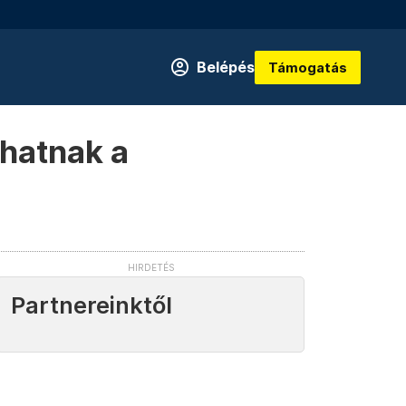
Belépés
Támogatás
zhatnak a
Partnereinktől