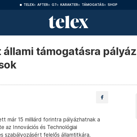
TELEX
AFTER
G7
KARAKTER
TÁMOGATÁS
SHOP
nt állami támogatásra pályá
ások
t már 15 milliárd forintra pályázhatnak a
lte az Innovációs és Technológiai
s szabályozásért felelős államtitkára.