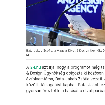
Bata-Jakab Zsófia, a Magyar Divat & Design Ügynöksé
MTI
A
24.hu
azt írja, hogy a programot még t
& Design Ügynökség dolgozta ki közösen
évfolyamtársa, Bata-Jakab Zsófia vezeti. A
közötti támogatást kaphat. Bata-Jakab ez
gyorsan éreztette a hatását a divatiparba