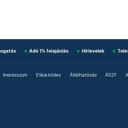
ogatás
Adó 1% felajánlás
Hírlevelek
Tele
Impresszum
Etikai kódex
Átláthatóság
ÁSZF
A
Süti beállítások
Szabályzatok
Kommentelési szabály