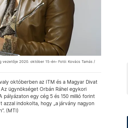
g vezetője 2020. október 15-én– Fotó: Kovács Tamás /
avaly októberben az ITM és a Magyar Divat
. Az ügynökséget Orbán Ráhel egykori
 pályázaton egy cég 5 és 150 millió forint
t azzal indokolta, hogy „a járvány nagyon
n”. (MTI)