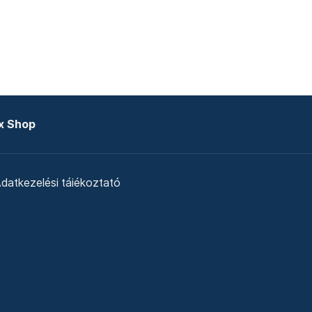
x Shop
datkezelési tájékoztató
zat
Telex Sales