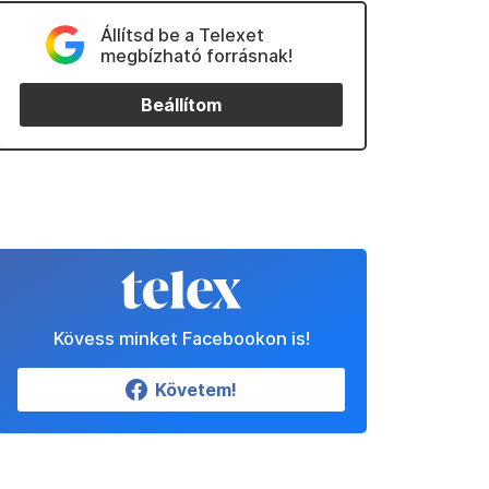
Állítsd be a Telexet
megbízható forrásnak!
Beállítom
Kövess minket Facebookon is!
Követem!