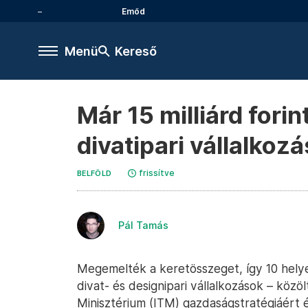
Emőd
Menü
Kereső
Már 15 milliárd fori
divatipari vállalkoz
frissítve
BELFÖLD
Pál Tamás
Megemelték a keretösszeget, így 10 helyet
divat- és designipari vállalkozások – közö
Minisztérium (ITM) gazdaságstratégiáért é