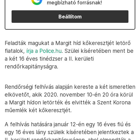
megbízható forrásnak!
Beállítom
Feladták magukat a Margit híd kőkeresztjét letörő
fiatalok,
írja a Police.hu
. Szülei kíséretében ment be
a két 16 éves tinédzser a II. kerületi
rendőrkapitányságra.
Rendőrségi felhívás alapján kereste a két ismeretlen
elkövetőt, akik 2020. november 10-én 20 óra körül
a Margit hídon letörték és elvitték a Szent Korona
műemlék két kőkeresztjét.
A felhívás hatására január 12-én egy 16 éves fiú és
egy 16 éves lány szüleik kíséretében jelentkeztek a
II. kerületi rendőrkapitányságon, ahol elmondták a