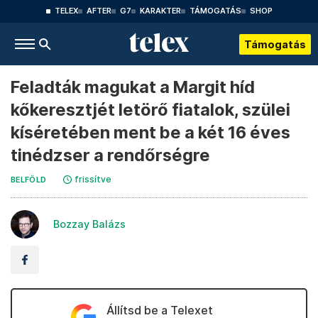
TELEX
AFTER
G7
KARAKTER
TÁMOGATÁS
SHOP
Támogatás
Feladták magukat a Margit híd
kőkeresztjét letörő fiatalok, szülei
kíséretében ment be a két 16 éves
tinédzser a rendőrségre
frissítve
BELFÖLD
Bozzay Balázs
Állítsd be a Telexet