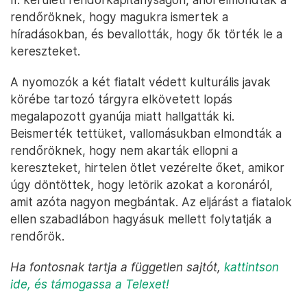
rendőröknek, hogy magukra ismertek a
híradásokban, és bevallották, hogy ők törték le a
kereszteket.
A nyomozók a két fiatalt védett kulturális javak
körébe tartozó tárgyra elkövetett lopás
megalapozott gyanúja miatt hallgatták ki.
Beismerték tettüket, vallomásukban elmondták a
rendőröknek, hogy nem akarták ellopni a
kereszteket, hirtelen ötlet vezérelte őket, amikor
úgy döntöttek, hogy letörik azokat a koronáról,
amit azóta nagyon megbántak. Az eljárást a fiatalok
ellen szabadlábon hagyásuk mellett folytatják a
rendőrök.
Ha fontosnak tartja a független sajtót,
kattintson
ide
, és támogassa a Telexet!