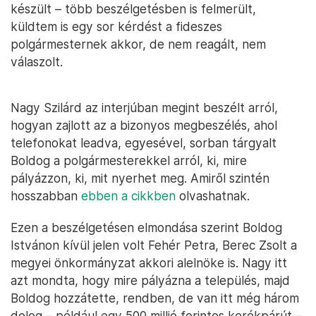
készült – több beszélgetésben is felmerült,
küldtem is egy sor kérdést a fideszes
polgármesternek akkor, de nem reagált, nem
válaszolt.
Nagy Szilárd az interjúban megint beszélt arról,
hogyan zajlott az a bizonyos megbeszélés, ahol
telefonokat leadva, egyesével, sorban tárgyalt
Boldog a polgármesterekkel arról, ki, mire
pályázzon, ki, mit nyerhet meg. Amiről szintén
hosszabban
ebben a cikkben
olvashatnak.
Ezen a beszélgetésen elmondása szerint Boldog
Istvánon kívül jelen volt Fehér Petra, Berec Zsolt a
megyei önkormányzat akkori alelnöke is. Nagy itt
azt mondta, hogy mire pályázna a település, majd
Boldog hozzátette, rendben, de van itt még három
dolog – például egy 500 millió forintos kerékpárút –,