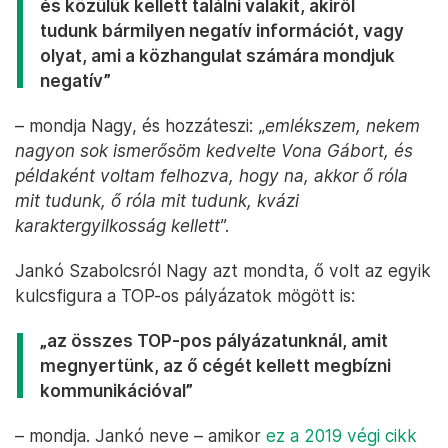
és közülük kellett találni valakit, akiről
tudunk bármilyen negatív információt, vagy
olyat, ami a közhangulat számára mondjuk
negatív”
– mondja Nagy, és hozzáteszi: „
emlékszem, nekem
nagyon sok ismerősöm kedvelte Vona Gábort, és
példaként voltam felhozva, hogy na, akkor ő róla
mit tudunk, ő róla mit tudunk, kvázi
karaktergyilkosság kellett
”.
Jankó Szabolcsról Nagy azt mondta, ő volt az egyik
kulcsfigura a TOP-os pályázatok mögött is:
„az összes TOP-pos pályázatunknál, amit
megnyertünk, az ő cégét kellett megbízni
kommunikációval”
– mondja. Jankó neve – amikor
ez a 2019 végi cikk