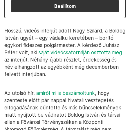
Beállítom
Hosszú, videós interjút adott Nagy Szilárd, a Boldog
István ügyét – egy vádalku keretében – borító
egykori fideszes polgármester. A kérdező Juhász
Péter volt, aki
saját videócsatornáján osztotta meg
az interjút. Néhány újabb részlet, érdekesség és
név elhangzott az egyébként még decemberben
felvett interjúban.
Az utolsó hír,
amiről mi is beszámoltunk
, hogy
szenteste előtt pár nappal hivatali vesztegetés
elfogadásának bűntette és más bűncselekmények
miatt nyújtott be vádiratot Boldog István és társai
ellen a Fővárosi Törvényszéken a Központi
Nyomozó Főügyészség. A tárgyalást még nem