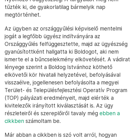
tűzték ki, de gyakorlatilag bármelyik nap
megtörténhet.
Az ügyben az országgyűlési képviselő mentelmi
jogát a legfőbb ügyész indítványára az
Országgyűlés felfüggesztette, majd az ügyészség
gyanúsítottként hallgatta ki Boldogot, aki nem
ismerte el a bűncselekmény elkövetését. A vádirat
lényege szerint a Boldog Istvánhoz köthető
elkövetői kör hivatali helyzetével, befolyásával
visszaélve, jogellenesen befolyásolta a megyei
Terület- és Településfejlesztési Operatív Program
(TOP) pályázati eredményeit, majd elérték a
kivitelezők irányított kiválasztását is. Az ügy
részleteiről és szereplőiről tavaly még
ebben a
cikkben
számoltam be.
Már abban a cikkben is szó volt arról, hogyan