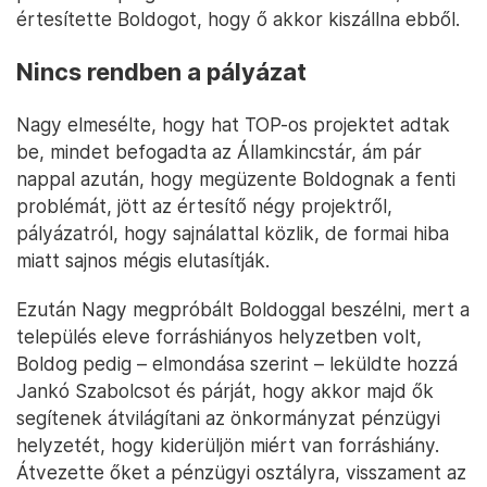
értesítette Boldogot, hogy ő akkor kiszállna ebből.
Nincs rendben a pályázat
Nagy elmesélte, hogy hat TOP-os projektet adtak
be, mindet befogadta az Államkincstár, ám pár
nappal azután, hogy megüzente Boldognak a fenti
problémát, jött az értesítő négy projektről,
pályázatról, hogy sajnálattal közlik, de formai hiba
miatt sajnos mégis elutasítják.
Ezután Nagy megpróbált Boldoggal beszélni, mert a
település eleve forráshiányos helyzetben volt,
Boldog pedig – elmondása szerint – leküldte hozzá
Jankó Szabolcsot és párját, hogy akkor majd ők
segítenek átvilágítani az önkormányzat pénzügyi
helyzetét, hogy kiderüljön miért van forráshiány.
Átvezette őket a pénzügyi osztályra, visszament az