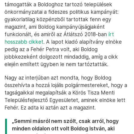
támogatták a Boldoghoz tartozó települések
önkormányzatai a fideszes politikus kampányát:
gyakorlatilag közpénzből tartottak fenn egy
magazint, ami Boldog kampányújságjaként
funkcionált, és amiről az Átlátszó 2018-ban
írt
hosszabb cikket
. A lapot kiadó alapítvány elnöke
pedig az a Fehér Petra volt, aki Boldog
jobbkezeként dolgozott mindaddig, amíg a cikk
elején említett ügyben le nem tartóztatták.
Nagy az interjúban azt mondta, hogy Boldog
összehívta a hozzá lojális polgármestereket, hogy a
tagságaikkal megalapítsák a Körös Tisza Menti
Településfejlesztő Egyesületet, aminek elnöke lett
Fehér. Ez adta ki aztán azt a magazint.
„Semmi másról nem szólt, csak arról, hogy
minden oldalon ott volt Boldog István, aki