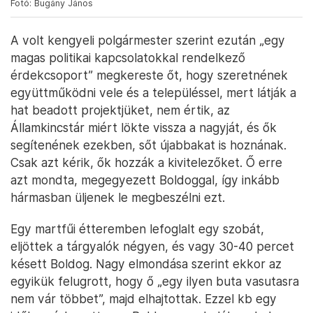
Fotó: Bugány János
A volt kengyeli polgármester szerint ezután „egy
magas politikai kapcsolatokkal rendelkező
érdekcsoport” megkereste őt, hogy szeretnének
együttműködni vele és a településsel, mert látják a
hat beadott projektjüket, nem értik, az
Államkincstár miért lökte vissza a nagyját, és ők
segítenének ezekben, sőt újabbakat is hoznának.
Csak azt kérik, ők hozzák a kivitelezőket. Ő erre
azt mondta, megegyezett Boldoggal, így inkább
hármasban üljenek le megbeszélni ezt.
Egy martfűi étteremben lefoglalt egy szobát,
eljöttek a tárgyalók négyen, és vagy 30-40 percet
késett Boldog. Nagy elmondása szerint ekkor az
egyikük felugrott, hogy ő „egy ilyen buta vasutasra
nem vár többet”, majd elhajtottak. Ezzel kb egy