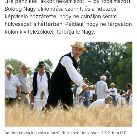
„Ha pénz kell, akkor nekem szólj” – így fogalmazott
Boldog Nagy elmondása szerint, és a fideszes
képviselő hozzátette, hogy ne csináljon semmi
hülyeséget a háttérben. Például, hogy ne tárgyaljon
külön kivitelezőkkel, fordítja le Nagy.
Boldog István kaszálja a búzát Törökszentmiklóson 2012-ben.MTI