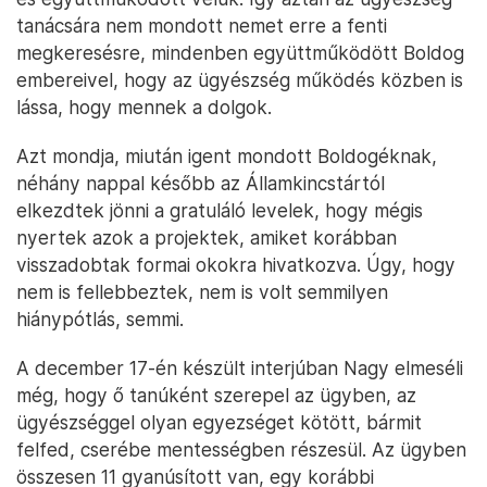
tanácsára nem mondott nemet erre a fenti
megkeresésre, mindenben együttműködött Boldog
embereivel, hogy az ügyészség működés közben is
lássa, hogy mennek a dolgok.
Azt mondja, miután igent mondott Boldogéknak,
néhány nappal később az Államkincstártól
elkezdtek jönni a gratuláló levelek, hogy mégis
nyertek azok a projektek, amiket korábban
visszadobtak formai okokra hivatkozva. Úgy, hogy
nem is fellebbeztek, nem is volt semmilyen
hiánypótlás, semmi.
A december 17-én készült interjúban Nagy elmeséli
még, hogy ő tanúként szerepel az ügyben, az
ügyészséggel olyan egyezséget kötött, bármit
felfed, cserébe mentességben részesül. Az ügyben
összesen 11 gyanúsított van, egy korábbi