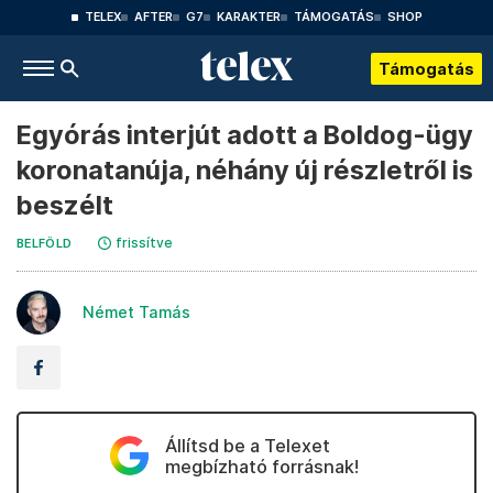
TELEX
AFTER
G7
KARAKTER
TÁMOGATÁS
SHOP
Támogatás
Egyórás interjút adott a Boldog-ügy
koronatanúja, néhány új részletről is
beszélt
frissítve
BELFÖLD
Német Tamás
Állítsd be a Telexet
megbízható forrásnak!