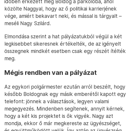
időben érkezett meg Boldog a parkolóba, ahol
közölte Naggyal, hogy az ő politikai karrierjének
vége, amiért bekavart neki, és mással is tárgyalt –
meséli Nagy Szilárd.
Elmondása szerint a hat pályázatukból végül a két
legkisebbet sikeresnek értékelték, de az igényelt
összegnek mindkét esetben csak egy részét ítélték
meg.
Mégis rendben van a pályázat
Az egykori polgármester ezután arról beszélt, hogy
később Boldognak egy másik emberétől kapott egy
telefont: jönnek a választások, legyen valami
megegyezés. Mindenben segítenek, annyit kérnek,
hogy a két kis projektet is ők vigyék. Nagy azt
mondja, ekkor ő már megkereste az ügyészséget,
és együttműködött velük. Így aztán az ügyészség