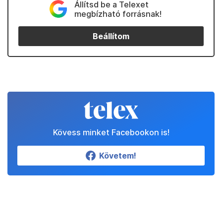
Állítsd be a Telexet
megbízható forrásnak!
Beállítom
Kövess minket Facebookon is!
Követem!