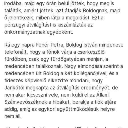
irodába, majd egy órán belül jöttek, hogy meg is
találták, amiért jöttek, azt átadják Boldognak, majd
ő jelentkezik, miben látja a megoldást. Ezt a
pénzügyi átvilágítást is kiszámlázták az
önkormányzatnak egyébként.
Rá egy napra Fehér Petra, Boldog István mindenese
telefonált, hogy a főnök várja a cserkeszőlői
fürdőben, csak egy fürdőgatyában menjen, a
medencében találkoznak. Nagy elmondása szerint a
medencében ült Boldog a két kolléganőjével, és a
fideszes képviselő elkezdte mondani, hogy
Jankótól megkapta az átvilágítás eredményét, de
nem akar kicseszni vele, nem küldi el az Állami
Számvevőszéknek a hibákat, berakja a fiók aljára
addig, amíg az egykori együttműködésük helyre
nem áll.