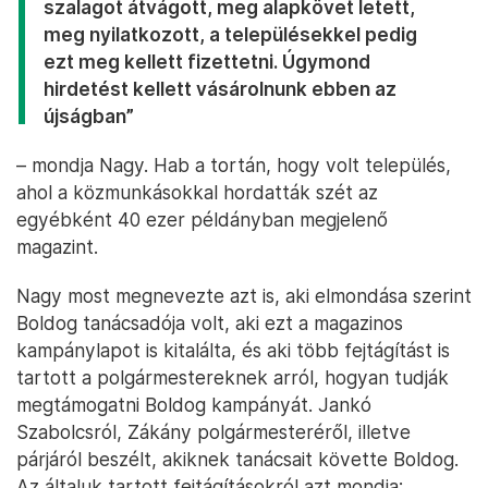
szalagot átvágott, meg alapkövet letett,
meg nyilatkozott, a településekkel pedig
ezt meg kellett fizettetni. Úgymond
hirdetést kellett vásárolnunk ebben az
újságban”
– mondja Nagy. Hab a tortán, hogy volt település,
ahol a közmunkásokkal hordatták szét az
egyébként 40 ezer példányban megjelenő
magazint.
Nagy most megnevezte azt is, aki elmondása szerint
Boldog tanácsadója volt, aki ezt a magazinos
kampánylapot is kitalálta, és aki több fejtágítást is
tartott a polgármestereknek arról, hogyan tudják
megtámogatni Boldog kampányát. Jankó
Szabolcsról, Zákány polgármesteréről, illetve
párjáról beszélt, akiknek tanácsait követte Boldog.
Az általuk tartott fejtágításokról azt mondja: