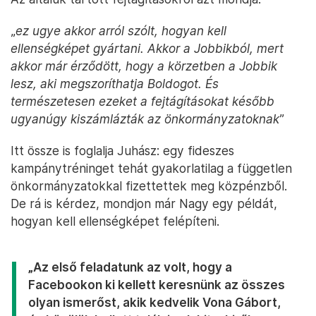
„
ez ugye akkor arról szólt, hogyan kell
ellenségképet gyártani. Akkor a Jobbikból, mert
akkor már érződött, hogy a körzetben a Jobbik
lesz, aki megszoríthatja Boldogot. És
természetesen ezeket a fejtágításokat később
ugyanúgy kiszámlázták az önkormányzatoknak
”
Itt össze is foglalja Juhász: egy fideszes
kampánytréninget tehát gyakorlatilag a független
önkormányzatokkal fizettettek meg közpénzből.
De rá is kérdez, mondjon már Nagy egy példát,
hogyan kell ellenségképet felépíteni.
„Az első feladatunk az volt, hogy a
Facebookon ki kellett keresnünk az összes
olyan ismerőst, akik kedvelik Vona Gábort,