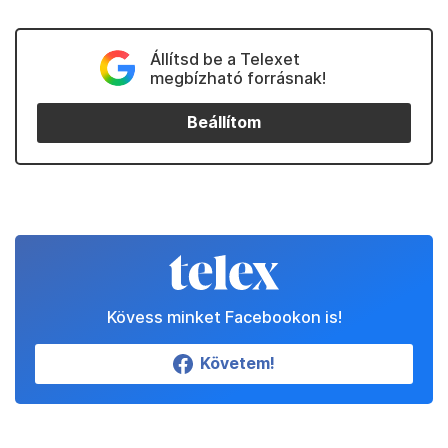
Állítsd be a Telexet
megbízható forrásnak!
Beállítom
Kövess minket Facebookon is!
Követem!