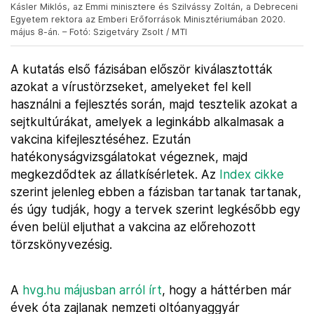
Kásler Miklós, az Emmi minisztere és Szilvássy Zoltán, a Debreceni
Egyetem rektora az Emberi Erőforrások Minisztériumában 2020.
május 8-án. – Fotó: Szigetváry Zsolt / MTI
A kutatás első fázisában először kiválasztották
azokat a vírustörzseket, amelyeket fel kell
használni a fejlesztés során, majd tesztelik azokat a
sejtkultúrákat, amelyek a leginkább alkalmasak a
vakcina kifejlesztéséhez. Ezután
hatékonyságvizsgálatokat végeznek, majd
megkezdődtek az állatkísérletek. Az
Index cikke
szerint jelenleg ebben a fázisban tartanak tartanak,
és úgy tudják, hogy a tervek szerint legkésőbb egy
éven belül eljuthat a vakcina az előrehozott
törzskönyvezésig.
A
hvg.hu májusban arról írt
, hogy a háttérben már
évek óta zajlanak nemzeti oltóanyaggyár