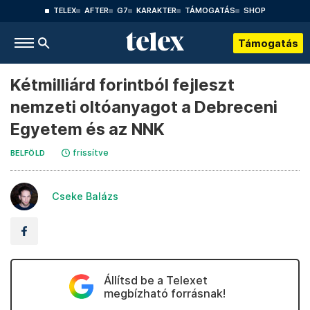
TELEX
AFTER
G7
KARAKTER
TÁMOGATÁS
SHOP
Támogatás
Kétmilliárd forintból fejleszt
nemzeti oltóanyagot a Debreceni
Egyetem és az NNK
frissítve
BELFÖLD
Cseke Balázs
Állítsd be a Telexet
megbízható forrásnak!