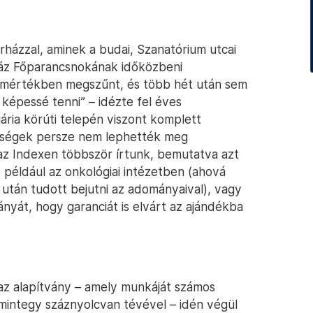
házzal, aminek a budai, Szanatórium utcai
ház Főparancsnokának időközbeni
s mértékben megszűnt, és több hét után sem
képessé tenni” – idézte fel éves
ária körúti telepén viszont komplett
zségek persze nem lephették meg
 az Indexen többször írtunk, bemutatva azt
t
például az onkológiai intézetben (ahová
 után tudott bejutni az adományaival), vagy
yát, hogy garanciát is elvárt az ajándékba
 az alapítvány – amely munkáját számos
 mintegy száznyolcvan tévével – idén végül