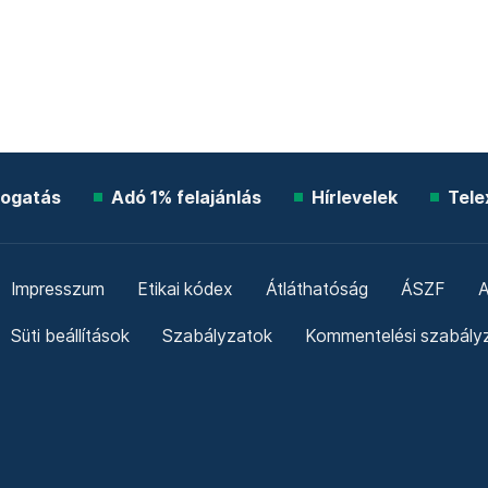
ogatás
Adó 1% felajánlás
Hírlevelek
Tele
Impresszum
Etikai kódex
Átláthatóság
ÁSZF
A
Süti beállítások
Szabályzatok
Kommentelési szabály