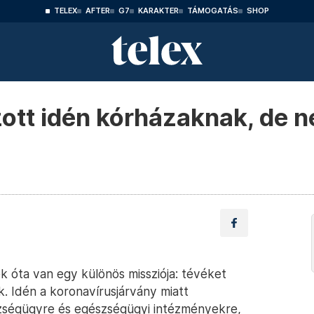
TELEX
AFTER
G7
KARAKTER
TÁMOGATÁS
SHOP
ott idén kórházaknak, de n
ek óta van egy különös missziója: tévéket
 Idén a koronavírusjárvány miatt
szségügyre és egészségügyi intézményekre,