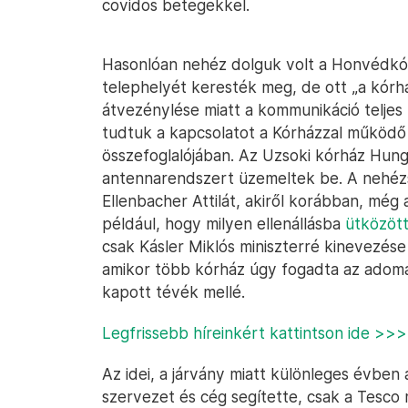
covidos betegekkel.
Hasonlóan nehéz dolguk volt a Honvédkór
telephelyét keresték meg, de ott „a kór
átvezénylése miatt a kommunikáció telje
tudtuk a kapcsolatot a Kórházzal működő 
összefoglalójában. Az Uzsoki kórház Hung
antennarendszert üzemeltek be. A nehé
Ellenbacher Attilát, akiről korábban, még
például, hogy milyen ellenállásba
ütközöt
csak Kásler Miklós miniszterré kinevezése
amikor több kórház úgy fogadta az adomán
kapott tévék mellé.
Legfrissebb híreinkért kattintson ide >>>
Az idei, a járvány miatt különleges évben
szervezet és cég segítette, csak a Tesco