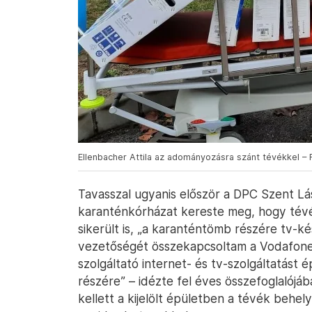
Ellenbacher Attila az adományozásra szánt tévékkel –
Tavasszal ugyanis először a DPC Szent Lás
karanténkórházat kereste meg, hogy tév
sikerült is, „a karanténtömb részére tv-ké
vezetőségét összekapcsoltam a Vodafone-na
szolgáltató internet- és tv-szolgáltatást 
részére” – idézte fel éves összefoglalójá
kellett a kijelölt épületben a tévék behel