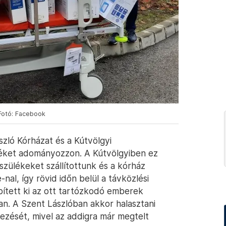
 Fotó: Facebook
zló Kórházat és a Kútvölgyi
éket adományozzon. A Kútvölgyiben ez
szülékeket szállítottunk és a kórház
l, így rövid időn belül a távközlési
épített ki az ott tartózkodó emberek
ban. A Szent Lászlóban akkor halasztani
yezését, mivel az addigra már megtelt