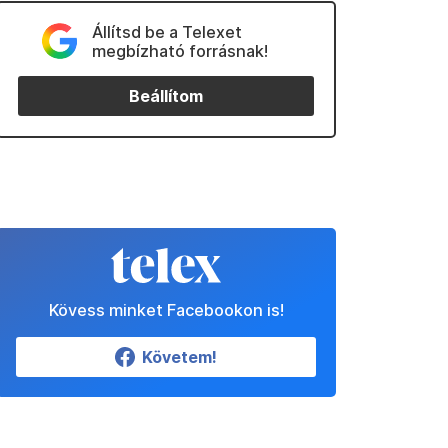
Állítsd be a Telexet
megbízható forrásnak!
Beállítom
Kövess minket Facebookon is!
Követem!