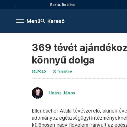
Berta, Bettina
Menü
Kereső
369 tévét ajándékoz
könnyű dolga
frissítve
BELFÖLD
Haász János
Ellenbacher Attila tévészerelő, akinek év
adományoz egészségügyi intézményeknek.
különösen nagy figyelem irányult az egé