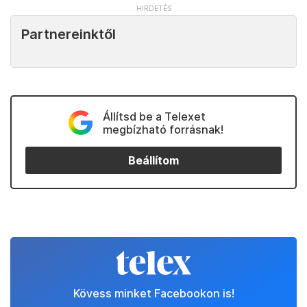
Partnereinktől
Állítsd be a Telexet
megbízható forrásnak!
Beállítom
Kövess minket Facebookon is!