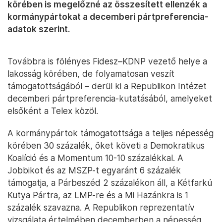
körében is megelőzné az összesített ellenzék a
kormánypártokat a decemberi pártpreferencia-
adatok szerint.
Továbbra is fölényes Fidesz–KDNP vezető helye a
lakosság körében, de folyamatosan veszít
támogatottságából – derül ki a Republikon Intézet
decemberi pártpreferencia-kutatásából, amelyeket
elsőként a Telex közöl.
A kormánypártok támogatottsága a teljes népesség
körében 30 százalék, őket követi a Demokratikus
Koalíció és a Momentum 10-10 százalékkal. A
Jobbikot és az MSZP-t egyaránt 6 százalék
támogatja, a Párbeszéd 2 százalékon áll, a Kétfarkú
Kutya Pártra, az LMP-re és a Mi Hazánkra is 1
százalék szavazna. A Republikon reprezentatív
vizsgálata értelmében decemberben a népesség