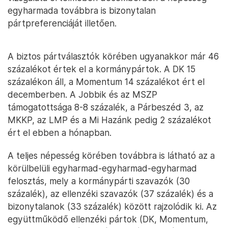
egyharmada továbbra is bizonytalan
pártpreferenciáját illetően.
A biztos pártválasztók körében ugyanakkor már 46
százalékot értek el a kormánypártok. A DK 15
százalékon áll, a Momentum 14 százalékot ért el
decemberben. A Jobbik és az MSZP
támogatottsága 8-8 százalék, a Párbeszéd 3, az
MKKP, az LMP és a Mi Hazánk pedig 2 százalékot
ért el ebben a hónapban.
A teljes népesség körében továbbra is látható az a
körülbelüli egyharmad-egyharmad-egyharmad
felosztás, mely a kormánypárti szavazók (30
százalék), az ellenzéki szavazók (37 százalék) és a
bizonytalanok (33 százalék) között rajzolódik ki. Az
együttműködő ellenzéki pártok (DK, Momentum,