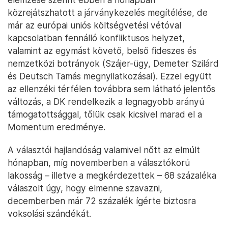
közrejátszhatott a járványkezelés megítélése, de
már az európai uniós költségvetési vétóval
kapcsolatban fennálló konfliktusos helyzet,
valamint az egymást követő, belső fideszes és
nemzetközi botrányok (Szájer-ügy, Demeter Szilárd
és Deutsch Tamás megnyilatkozásai). Ezzel együtt
az ellenzéki térfélen továbbra sem látható jelentős
változás, a DK rendelkezik a legnagyobb arányú
támogatottsággal, tőlük csak kicsivel marad el a
Momentum eredménye.
A választói hajlandóság valamivel nőtt az elmúlt
hónapban, míg novemberben a választókorú
lakosság – illetve a megkérdezettek – 68 százaléka
válaszolt úgy, hogy elmenne szavazni,
decemberben már 72 százalék ígérte biztosra
voksolási szándékát.