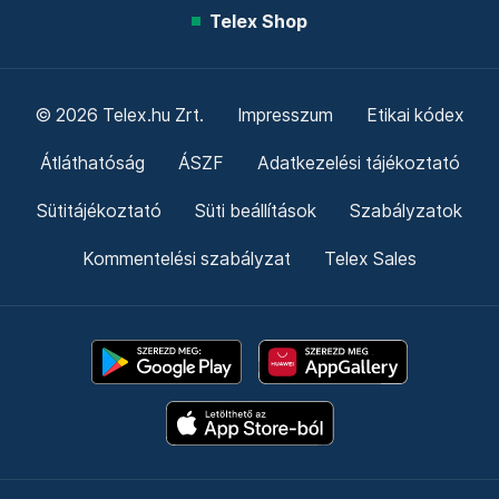
Telex Shop
© 2026 Telex.hu Zrt.
Impresszum
Etikai kódex
Átláthatóság
ÁSZF
Adatkezelési tájékoztató
Sütitájékoztató
Süti beállítások
Szabályzatok
Kommentelési szabályzat
Telex Sales