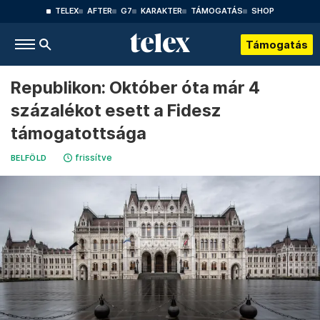
TELEX
AFTER
G7
KARAKTER
TÁMOGATÁS
SHOP
Támogatás
Republikon: Október óta már 4
százalékot esett a Fidesz
támogatottsága
frissítve
BELFÖLD