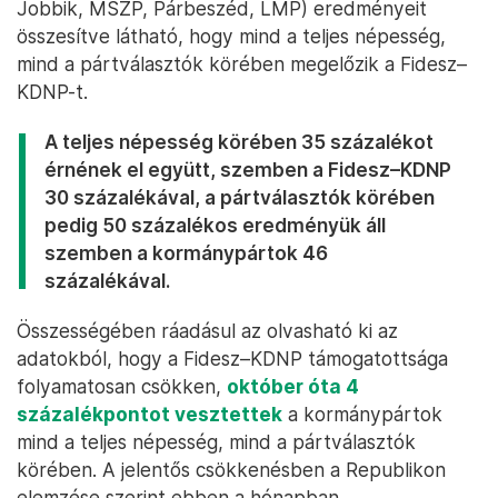
Jobbik, MSZP, Párbeszéd, LMP) eredményeit
összesítve látható, hogy mind a teljes népesség,
mind a pártválasztók körében megelőzik a Fidesz–
KDNP-t.
A teljes népesség körében 35 százalékot
érnének el együtt, szemben a Fidesz–KDNP
30 százalékával, a pártválasztók körében
pedig 50 százalékos eredményük áll
szemben a kormánypártok 46
százalékával.
Összességében ráadásul az olvasható ki az
adatokból, hogy a Fidesz–KDNP támogatottsága
folyamatosan csökken,
október óta 4
százalékpontot vesztettek
a kormánypártok
mind a teljes népesség, mind a pártválasztók
körében. A jelentős csökkenésben a Republikon
elemzése szerint ebben a hónapban