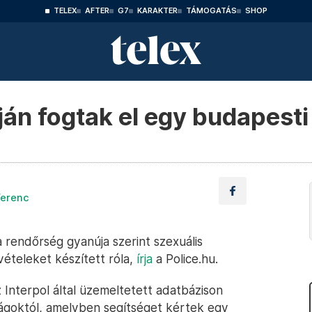
TELEX
AFTER
G7
KARAKTER
TÁMOGATÁS
SHOP
ján fogtak el egy budapesti 
Ferenc
a rendőrség gyanúja szerint szexuális
lvételeket készített róla,
írja
a Police.hu.
 Interpol által üzemeltetett adatbázison
óságoktól, amelyben segítséget kértek egy