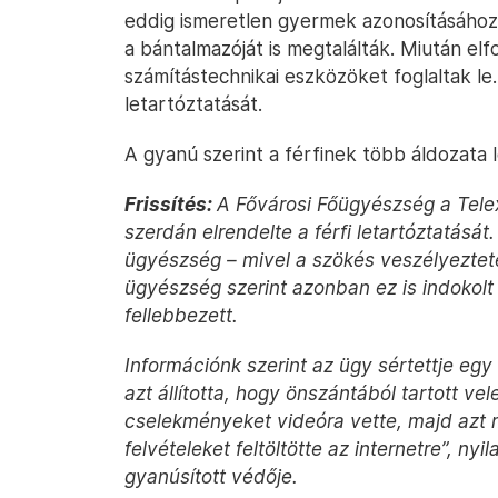
eddig ismeretlen gyermek azonosításához.
a bántalmazóját is megtalálták. Miután elfo
számítástechnikai eszközöket foglaltak l
letartóztatását.
A gyanú szerint a férfinek több áldozata 
Frissítés:
A Fővárosi Főügyészség a Telex
szerdán elrendelte a férfi letartóztatásá
ügyészség – mivel a szökés veszélyezteté
ügyészség szerint azonban ez is indokolt 
fellebbezett.
Információnk szerint az ügy sértettje egy 
azt állította, hogy önszántából tartott vel
cselekményeket videóra vette, majd azt 
felvételeket feltöltötte az internetre”, ny
gyanúsított védője.