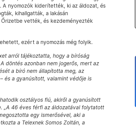
 A nyomozók kiderítették, ki az áldozat, és
gták, kihallgatták, a lakásán
e. Őrizetbe vették, és kezdeményezték
lehetett, ezért a nyomozás még folyik.
et arról tájékoztatta, hogy a bíróság
t. A döntés azonban nem jogerős, mert az
sét a bíró nem állapította meg, az
– és a gyanúsított, valamint védője is
hatodik osztályos fiú, akiről a gyanúsított
e. „A 46 éves férfi az áldozatával folytatott
megosztotta egy ismerősével, aki a
ilatkozta a Telexnek Somos Zoltán, a