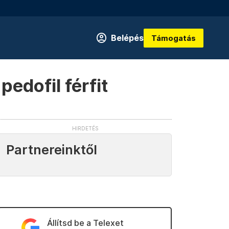
Belépés
Támogatás
pedofil férfit
Partnereinktől
Állítsd be a Telexet