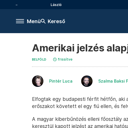
László
Menü
Kereső
Amerikai jelzés alap
frissítve
BELFÖLD
Pintér Luca
Szalma Baksi 
Elfogtak egy budapesti férfit hétfőn, aki 
erőszakot követett el egy fiú ellen, és fe
A magyar kiberbűnözés elleni főosztály az
keresztül kapott jelzést az amerikai hat