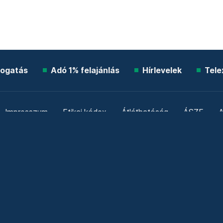
ogatás
Adó 1% felajánlás
Hírlevelek
Tele
Impresszum
Etikai kódex
Átláthatóság
ÁSZF
A
Süti beállítások
Szabályzatok
Kommentelési szabály