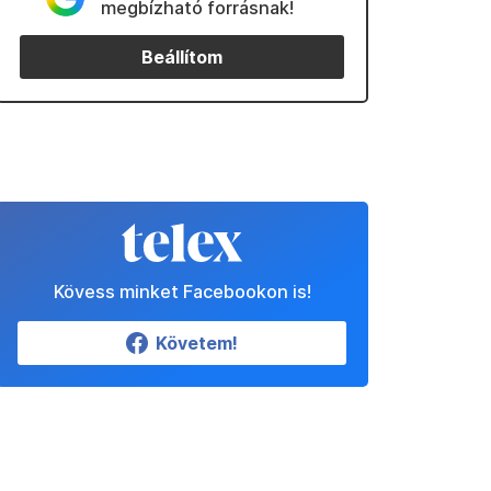
megbízható forrásnak!
Beállítom
Kövess minket Facebookon is!
Követem!