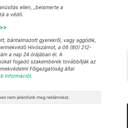
núsítás ellen, „beismerte a
zá a védő.
>>>
tt, bántalmazott gyerekről, vagy aggódik,
Gyermekvédő Hívószámot, a 06 (80) 212-
zám a nap 24 órájában él. A
vásokat fogadó szakemberek továbbítják az
ermekvédelmi Főigazgatóság által
bb információt.
en nem jelenítünk meg reklámokat.