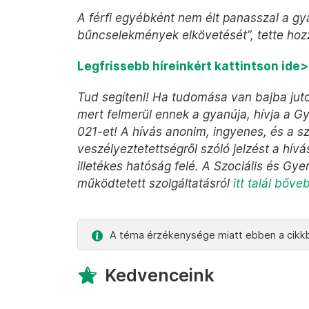
A férfi egyébként nem élt panasszal a gya
bűncselekmények elkövetését”, tette hoz
Legfrissebb híreinkért kattintson ide
Tud segíteni! Ha tudomása van bajba juto
mert felmerül ennek a gyanúja, hívja a 
021-et! A hívás anonim, ingyenes, és a s
veszélyeztetettségről szóló jelzést a hí
illetékes hatóság felé. A Szociális és Gy
működtetett szolgáltatásról
itt talál bőve
A téma érzékenysége miatt ebben a cikkb
Kedvenceink