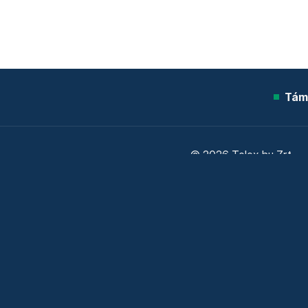
Tám
© 2026 Telex.hu Zrt.
Sütitájékoztató