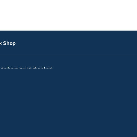
x Shop
datkezelési tájékoztató
zat
Telex Sales