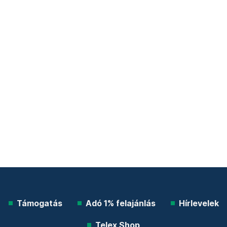
Támogatás
Adó 1% felajánlás
Hírlevelek
Telex Shop