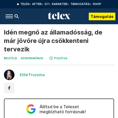
TELEX
AFTER
G7
KARAKTER
TÁMOGATÁS
SHOP
Támogatás
Idén megnő az államadósság, de
már jövőre újra csökkenteni
tervezik
frissítve
BELFÖLD
KORONAVÍRUS
Előd Fruzsina
Állítsd be a Telexet
megbízható forrásnak!