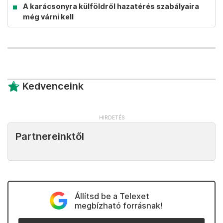
A karácsonyra külföldről hazatérés szabályaira
még várni kell
Kedvenceink
Partnereinktől
Állítsd be a Telexet
megbízható forrásnak!