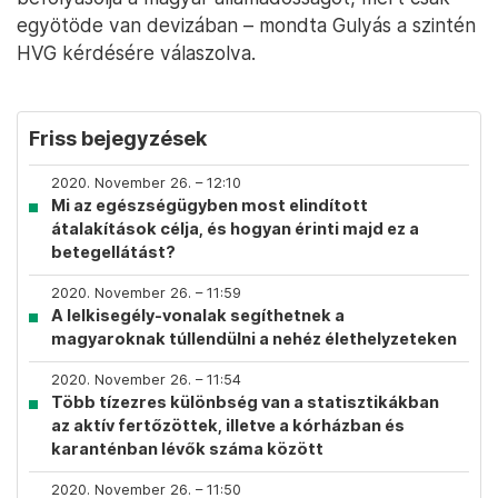
egyötöde van devizában – mondta Gulyás a szintén
HVG kérdésére válaszolva.
Friss bejegyzések
2020. November 26. – 12:10
Mi az egészségügyben most elindított
átalakítások célja, és hogyan érinti majd ez a
betegellátást?
2020. November 26. – 11:59
A lelkisegély-vonalak segíthetnek a
magyaroknak túllendülni a nehéz élethelyzeteken
2020. November 26. – 11:54
Több tízezres különbség van a statisztikákban
az aktív fertőzöttek, illetve a kórházban és
karanténban lévők száma között
2020. November 26. – 11:50