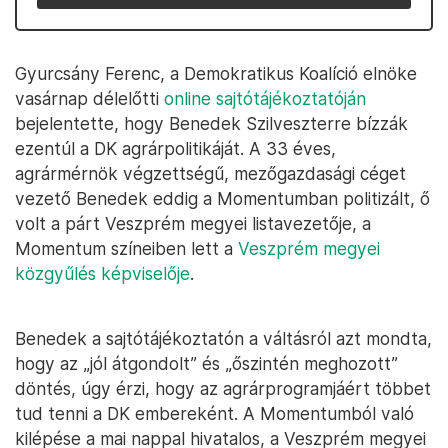
Gyurcsány Ferenc, a Demokratikus Koalíció elnöke
vasárnap délelőtti
online sajtótájékoztatóján
bejelentette, hogy Benedek Szilveszterre bízzák
ezentúl a DK agrárpolitikáját. A 33 éves,
agrármérnök végzettségű, mezőgazdasági céget
vezető Benedek eddig a Momentumban politizált, ő
volt a párt Veszprém megyei listavezetője, a
Momentum színeiben lett a
Veszprém megyei
közgyűlés képviselője
.
Benedek a sajtótájékoztatón a váltásról azt mondta,
hogy az „jól átgondolt” és „őszintén meghozott”
döntés, úgy érzi, hogy az agrárprogramjáért többet
tud tenni a DK embereként. A Momentumból való
kilépése a mai nappal hivatalos, a Veszprém megyei