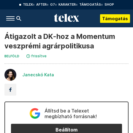
TELEX
AFTER
G7
KARAKTER
TÁMOGATÁS
SHOP
Támogatás
Átigazolt a DK-hoz a Momentum
veszprémi agrárpolitikusa
frissítve
BELFÖLD
Janecskó Kata
Állítsd be a Telexet
megbízható forrásnak!
Beállítom