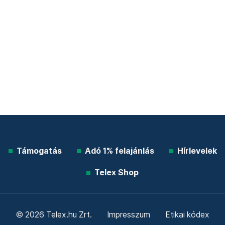
Támogatás
Adó 1% felajánlás
Hírlevelek
Telex Shop
© 2026 Telex.hu Zrt.
Impresszum
Etikai kódex