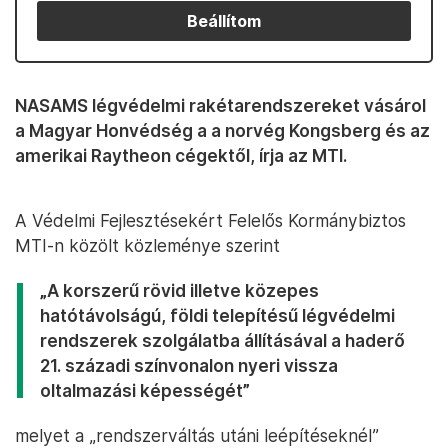
Beállítom
NASAMS légvédelmi rakétarendszereket vásárol
a Magyar Honvédség a a norvég Kongsberg és az
amerikai Raytheon cégektől, írja az MTI.
A Védelmi Fejlesztésekért Felelős Kormánybiztos
MTI-n közölt közleménye szerint
„A korszerű rövid illetve közepes
hatótávolságú, földi telepítésű légvédelmi
rendszerek szolgálatba állításával a haderő
21. századi színvonalon nyeri vissza
oltalmazási képességét”
melyet a „rendszerváltás utáni leépítéseknél”