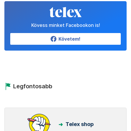
Kövess minket Facebookon is!
Követem!
Legfontosabb
Telex shop