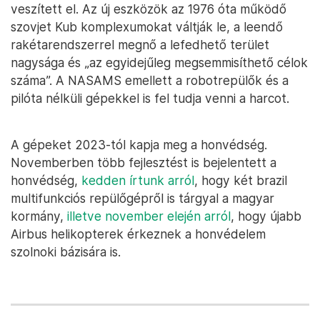
veszített el. Az új eszközök az 1976 óta működő
szovjet Kub komplexumokat váltják le, a leendő
rakétarendszerrel megnő a lefedhető terület
nagysága és „az egyidejűleg megsemmisíthető célok
száma”. A NASAMS emellett a robotrepülők és a
pilóta nélküli gépekkel is fel tudja venni a harcot.
A gépeket 2023-tól kapja meg a honvédség.
Novemberben több fejlesztést is bejelentett a
honvédség,
kedden írtunk arról
, hogy két brazil
multifunkciós repülőgépről is tárgyal a magyar
kormány,
illetve november elején arról
, hogy újabb
Airbus helikopterek érkeznek a honvédelem
szolnoki bázisára is.