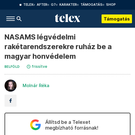
TELEX
AFTER
G7
KARAKTER
TÁMOGATÁS
SHOP
Támogatás
NASAMS légvédelmi
rakétarendszerekre ruház be a
magyar honvédelem
frissítve
BELFÖLD
Molnár Réka
Állítsd be a Telexet
megbízható forrásnak!