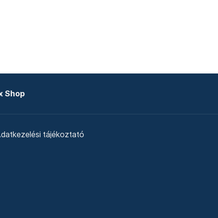
x Shop
datkezelési tájékoztató
zat
Telex Sales