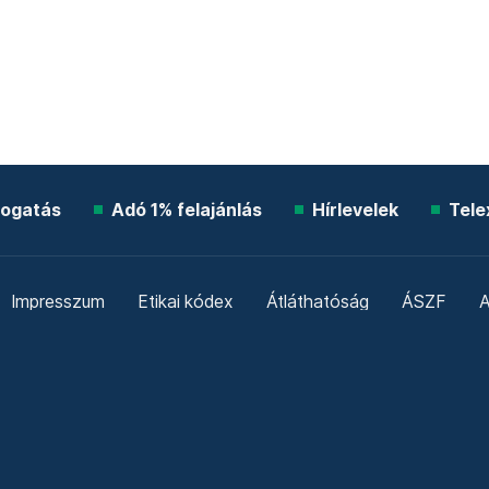
ogatás
Adó 1% felajánlás
Hírlevelek
Tele
Impresszum
Etikai kódex
Átláthatóság
ÁSZF
A
Süti beállítások
Szabályzatok
Kommentelési szabály