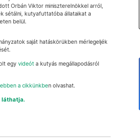
tt Orbán Viktor miniszterelnökkel arról,
 sétálni, kutyafuttatóba állataikat a
eten belül.
rmányzatok saját hatáskörükben mérlegeljék
ését.
olt egy
videót
a kutyás megállapodásról
ebben a cikkünkbe
n olvashat.
 láthatja.