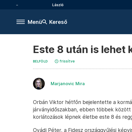
László
Menü
Kereső
Este 8 után is lehet 
frissítve
BELFÖLD
Marjanovic Mira
Orbán Viktor hétfőn bejelentette a kormán
járványidőszakban, ebben többek között s
korlátozások lépnek életbe este 8 és regg
Ovádi Péter, a Fidesz országgyűlési képvis