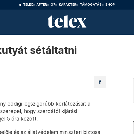
TELEX
AFTER
G7
KARAKTER
TÁMOGATÁS
SHOP
kutyát sétáltatni
y eddigi legszigorúbb korlátozásait a
zerepel, hogy szerdától kijárási
el 5 óra között.
elője és az állatvédelem miniszteri biztosa