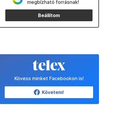
megbízható forrásnak!
Beállítom
Kövess minket Facebookon is!
Követem!