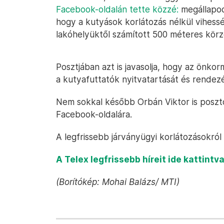
Facebook-oldalán tette közzé:
megállapodo
hogy a kutyások korlátozás nélkül vihessék
lakóhelyüktől számított 500 méteres körz
Posztjában azt is javasolja, hogy az önko
a kutyafuttatók nyitvatartását és rendez
Nem sokkal később Orbán Viktor is poszt
Facebook-oldalára.
A legfrissebb járványügyi korlátozásokról
A Telex legfrissebb híreit ide kattintva
(Borítókép: Mohai Balázs/ MTI)