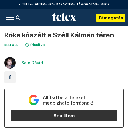
TELEX
AFTER
G7
KARAKTER
TÁMOGATÁS
SHOP
Támogatás
Róka kószált a Széll Kálmán téren
frissítve
BELFÖLD
Sajó Dávid
Állítsd be a Telexet
megbízható forrásnak!
Beállítom