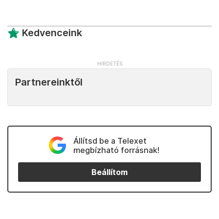
Kedvenceink
Partnereinktől
Állítsd be a Telexet
megbízható forrásnak!
Beállítom