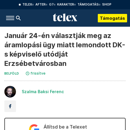
TELEX
AFTER
G7
KARAKTER
TÁMOGATÁS
SHOP
Támogatás
Január 24-én választják meg az
áramlopási ügy miatt lemondott DK-
s képviselő utódját
Erzsébetvárosban
frissítve
BELFÖLD
Szalma Baksi Ferenc
Állítsd be a Telexet