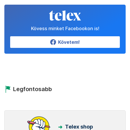
Kövess minket Facebookon is!
Követem!
Legfontosabb
Telex shop