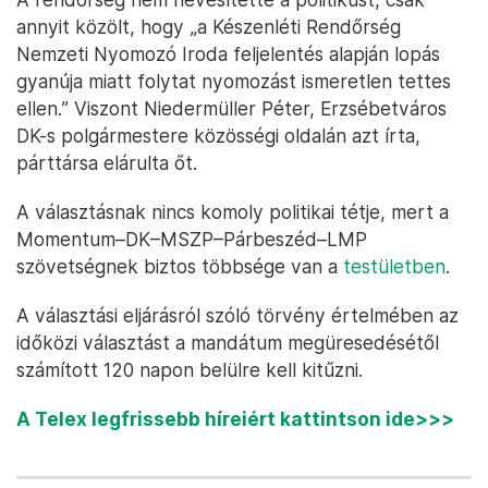
annyit közölt, hogy „a Készenléti Rendőrség
Nemzeti Nyomozó Iroda feljelentés alapján lopás
gyanúja miatt folytat nyomozást ismeretlen tettes
ellen.” Viszont Niedermüller Péter, Erzsébetváros
DK-s polgármestere közösségi oldalán azt írta,
párttársa elárulta őt.
A választásnak nincs komoly politikai tétje, mert a
Momentum–DK–MSZP–Párbeszéd–LMP
szövetségnek biztos többsége van a
testületben
.
A választási eljárásról szóló törvény értelmében az
időközi választást a mandátum megüresedésétől
számított 120 napon belülre kell kitűzni.
A Telex legfrissebb híreiért kattintson ide>>>