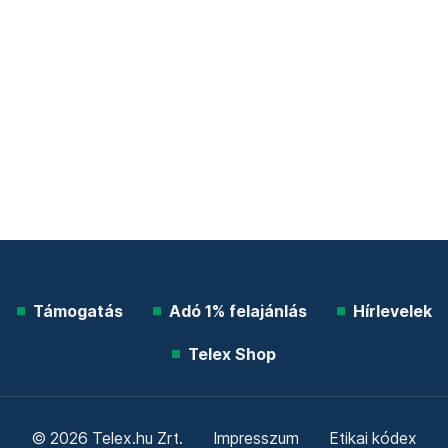
Támogatás
Adó 1% felajánlás
Hírlevelek
Telex Shop
© 2026 Telex.hu Zrt.
Impresszum
Etikai kódex