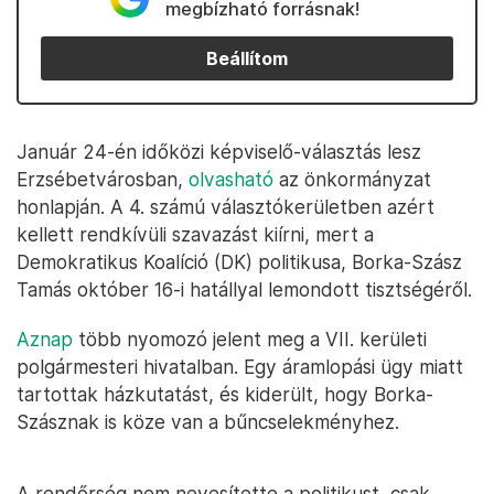
megbízható forrásnak!
Beállítom
Január 24-én időközi képviselő-választás lesz
Erzsébetvárosban,
olvasható
az önkormányzat
honlapján. A 4. számú választókerületben azért
kellett rendkívüli szavazást kiírni, mert a
Demokratikus Koalíció (DK) politikusa, Borka-Szász
Tamás október 16-i hatállyal lemondott tisztségéről.
Aznap
több nyomozó jelent meg a VII. kerületi
polgármesteri hivatalban. Egy áramlopási ügy miatt
tartottak házkutatást, és kiderült, hogy Borka-
Szásznak is köze van a bűncselekményhez.
A rendőrség nem nevesítette a politikust, csak