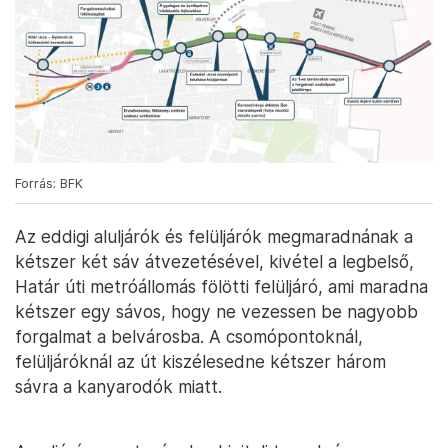
Forrás: BFK
Az eddigi aluljárók és felüljárók megmaradnának a
kétszer két sáv átvezetésével, kivétel a legbelső,
Határ úti metróállomás fölötti felüljáró, ami maradna
kétszer egy sávos, hogy ne vezessen be nagyobb
forgalmat a belvárosba. A csomópontoknál,
felüljáróknál az út kiszélesedne kétszer három
sávra a kanyarodók miatt.