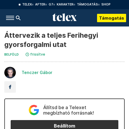
TELEX
AFTER
G7
KARAKTER
TÁMOGATÁS
SHOP
Támogatás
Áttervezik a teljes Ferihegyi
gyorsforgalmi utat
frissítve
BELFÖLD
Tenczer Gábor
Állítsd be a Telexet
megbízható forrásnak!
Beállítom