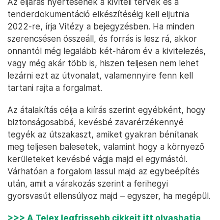
Az eljárás nyertesének a kiviteli tervek és a
tenderdokumentáció elkészítéséig kell eljutnia
2022-re, írja Vitézy a bejegyzésben. Ha minden
szerencsésen összeáll, és forrás is lesz rá, akkor
onnantól még legalább két-három év a kivitelezés,
vagy még akár több is, hiszen teljesen nem lehet
lezárni ezt az útvonalat, valamennyire fenn kell
tartani rajta a forgalmat.
Az átalakítás célja a kiírás szerint egyébként, hogy
biztonságosabbá, kevésbé zavarérzékennyé
tegyék az útszakaszt, amiket gyakran bénítanak
meg teljesen balesetek, valamint hogy a környező
kerületeket kevésbé vágja majd el egymástól.
Várhatóan a forgalom lassul majd az egybeépítés
után, amit a várakozás szerint a ferihegyi
gyorsvasút ellensúlyoz majd – egyszer, ha megépül.
>>> A Telex legfrissebb cikkeit itt olvashatja