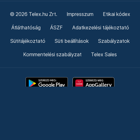
© 2026 Telex.hu Zrt.
Impresszum
Etikai kódex
Átláthatóság
ÁSZF
Adatkezelési tájékoztató
Sütitájékoztató
Süti beállítások
Szabályzatok
Kommentelési szabályzat
Telex Sales