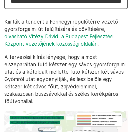
Kiírták a tendert a Ferihegyi repülőtérre vezető
gyorsforgalmi út felújítására és bővítésére,
olvasható Vitézy Dávid, a Budapest Fejlesztési
Központ vezetőjének közösségi oldalán
.
A tervezési kiírás lényege, hogy a most
elszeparáltan futó kétszer egy sávos gyorsforgalmi
utat és a kétoldalt mellette futó kétszer két sávos
Gyömrői utat egybenyitják, és lesz belőle egy
kétszer két sávos főút, zajvédelemmel,
szakaszosan buszsávokkal és széles kerékpáros
főútvonallal.