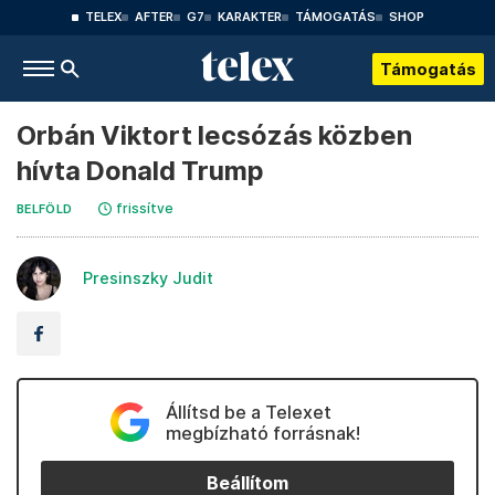
TELEX
AFTER
G7
KARAKTER
TÁMOGATÁS
SHOP
Támogatás
Orbán Viktort lecsózás közben
hívta Donald Trump
frissítve
BELFÖLD
Presinszky Judit
Állítsd be a Telexet
megbízható forrásnak!
Beállítom