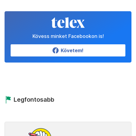
Kövess minket Facebookon is!
Követem!
Legfontosabb