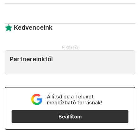
Kedvenceink
Partnereinktől
Állítsd be a Telexet
megbízható forrásnak!
Beállítom