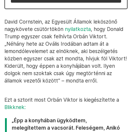
David Cornstein, az Egyesült Államok leköszönő
nagykövete csütörtökön
nyilatkozta
, hogy Donald
Trump egyszer csak felhívta Orbán Viktort.
„Néhány hete az Ovális Irodában adtam át a
lemondólevelemet az elnöknek, aki beszélgetés
közben egyszer csak azt mondta, hívjuk föl Viktort!
Kiderült, hogy éppen a konyhájában volt. Ilyen
dolgok nem szoktak csak úgy megtörténni az
államok vezetői között” – mondta erről.
Ezt a sztorit most Orbán Viktor is kiegészítette a
Blikknek:
„Épp a konyhában ügyködtem,
melegítettem a vacsorát. Feleségem, Anikó