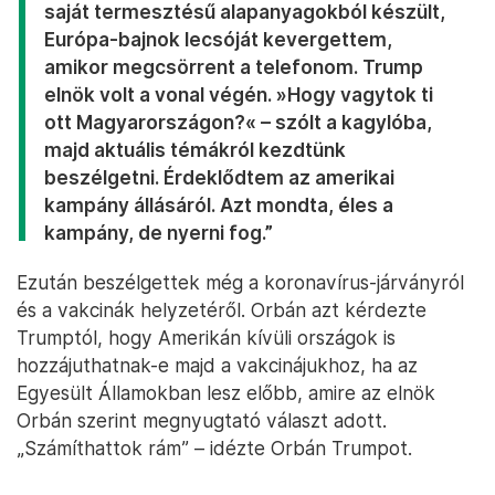
saját termesztésű alapanyagokból készült,
Európa-bajnok lecsóját kevergettem,
amikor megcsörrent a telefonom. Trump
elnök volt a vonal végén.
»
Hogy vagytok ti
ott Magyarországon?
«
– szólt a kagylóba,
majd aktuális témákról kezdtünk
beszélgetni. Érdeklődtem az amerikai
kampány állásáról. Azt mondta, éles a
kampány, de nyerni fog.”
Ezután beszélgettek még a koronavírus-járványról
és a vakcinák helyzetéről. Orbán azt kérdezte
Trumptól, hogy Amerikán kívüli országok is
hozzájuthatnak-e majd a vakcinájukhoz, ha az
Egyesült Államokban lesz előbb, amire az elnök
Orbán szerint megnyugtató választ adott.
„Számíthattok rám” – idézte Orbán Trumpot.