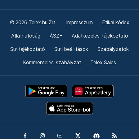
© 2026 Telex.hu Zrt.
Impresszum
Etikai kódex
Átláthatóság
ÁSZF
Adatkezelési tájékoztató
Sütitájékoztató
Süti beállítások
Szabályzatok
Kommentelési szabályzat
Telex Sales