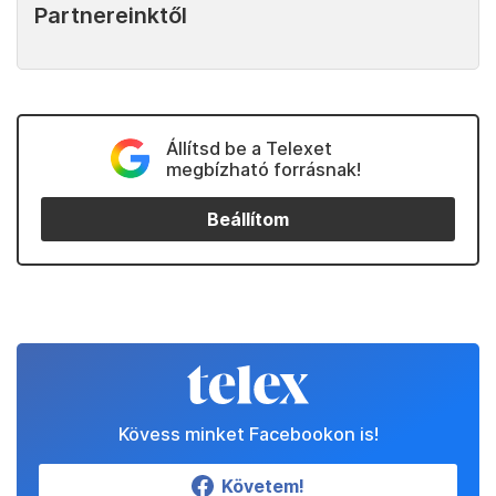
Partnereinktől
Állítsd be a Telexet
megbízható forrásnak!
Beállítom
Kövess minket Facebookon is!
Követem!