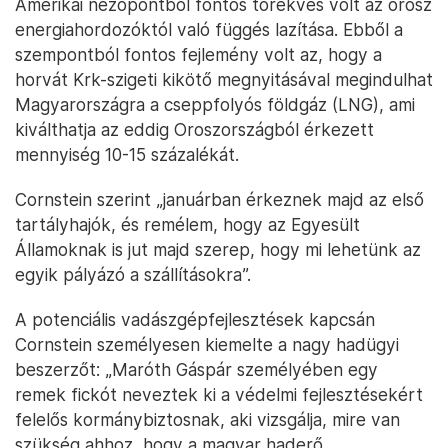
Amerikai nézőpontból fontos törekvés volt az orosz
energiahordozóktól való függés lazítása. Ebből a
szempontból fontos fejlemény volt az, hogy a
horvát Krk-szigeti kikötő megnyitásával megindulhat
Magyarországra a cseppfolyós földgáz (LNG), ami
kiválthatja az eddig Oroszországból érkezett
mennyiség 10-15 százalékát.
Cornstein szerint „januárban érkeznek majd az első
tartályhajók, és remélem, hogy az Egyesült
Államoknak is jut majd szerep, hogy mi lehetünk az
egyik pályázó a szállításokra”.
A potenciális vadászgépfejlesztések kapcsán
Cornstein személyesen kiemelte a nagy hadügyi
beszerzőt: „Maróth Gáspár személyében egy
remek fickót neveztek ki a védelmi fejlesztésekért
felelős kormánybiztosnak, aki vizsgálja, mire van
szükség ahhoz, hogy a magyar haderő