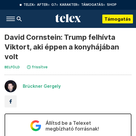
TELEX
AFTER
G7
KARAKTER
TÁMOGATÁS
SHOP
Támogatás
David Cornstein: Trump felhívta
Viktort, aki éppen a konyhájában
volt
frissítve
BELFÖLD
Brückner Gergely
Állítsd be a Telexet
megbízható forrásnak!