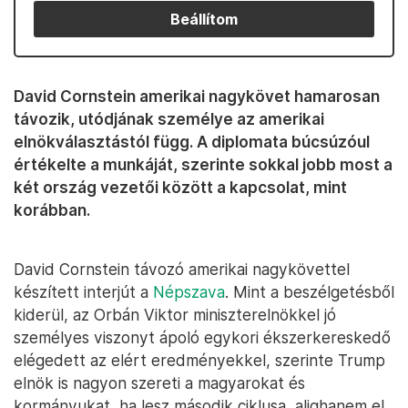
Beállítom
David Cornstein amerikai nagykövet hamarosan
távozik, utódjának személye az amerikai
elnökválasztástól függ. A diplomata búcsúzóul
értékelte a munkáját, szerinte sokkal jobb most a
két ország vezetői között a kapcsolat, mint
korábban.
David Cornstein távozó amerikai nagykövettel
készített interjút a
Népszava
. Mint a beszélgetésből
kiderül, az Orbán Viktor miniszterelnökkel jó
személyes viszonyt ápoló egykori ékszerkereskedő
elégedett az elért eredményekkel, szerinte Trump
elnök is nagyon szereti a magyarokat és
kormányukat, ha lesz második ciklusa, alighanem el