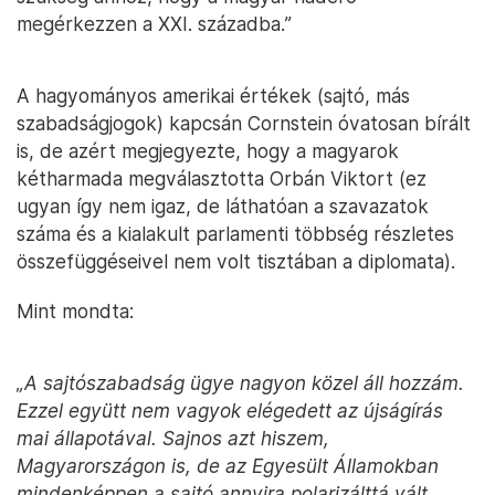
megérkezzen a XXI. századba.”
A hagyományos amerikai értékek (sajtó, más
szabadságjogok) kapcsán Cornstein óvatosan bírált
is, de azért megjegyezte, hogy a magyarok
kétharmada megválasztotta Orbán Viktort (ez
ugyan így nem igaz, de láthatóan a szavazatok
száma és a kialakult parlamenti többség részletes
összefüggéseivel nem volt tisztában a diplomata).
Mint mondta:
„A sajtószabadság ügye nagyon közel áll hozzám.
Ezzel együtt nem vagyok elégedett az újságírás
mai állapotával. Sajnos azt hiszem,
Magyarországon is, de az Egyesült Államokban
mindenképpen a sajtó annyira polarizálttá vált,