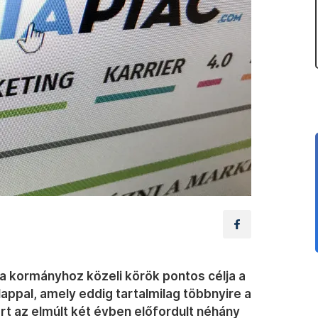
 a kormányhoz közeli körök pontos célja a
ppal, amely eddig tartalmilag többnyire a
ért az elmúlt két évben előfordult néhány