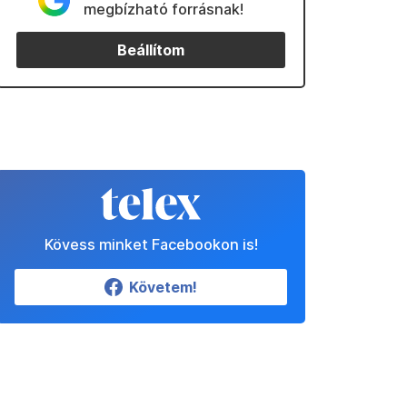
megbízható forrásnak!
Beállítom
Kövess minket Facebookon is!
Követem!