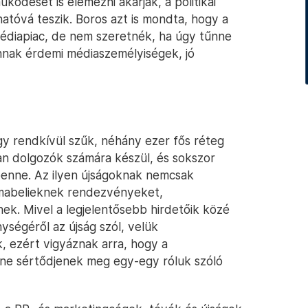
működését is elemezni akarják, a politikai
hatóvá teszik. Boros azt is mondta, hogy a
a Médiapiac, de nem szeretnék, ha úgy tűnne
nnak érdemi médiaszemélyiségek, jó
y rendkívül szűk, néhány ezer fős réteg
an dolgozók számára készül, és sokszor
benne. Az ilyen újságoknak nemcsak
kmabelieknek rendezvényeket,
ek. Mivel a legjelentősebb hirdetőik közé
ségéről az újság szól, velük
, ezért vigyáznak arra, hogy a
 ne sértődjenek meg egy-egy róluk szóló