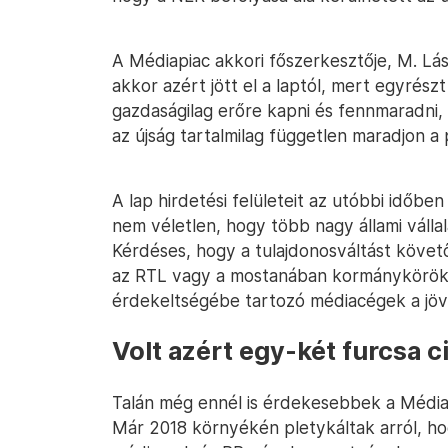
A Médiapiac akkori főszerkesztője, M. Lá
akkor azért jött el a laptól, mert egyrész
gazdaságilag erőre kapni és fennmaradni,
az újság tartalmilag független maradjon a p
A lap hirdetési felületeit az utóbbi időb
nem véletlen, hogy több nagy állami vállala
Kérdéses, hogy a tulajdonosváltást köve
az RTL vagy a mostanában kormánykörökb
érdekeltségébe tartozó médiacégek a jöv
Volt azért egy-két furcsa c
Talán még ennél is érdekesebbek a Média
Már 2018 környékén pletykáltak arról, h