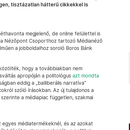
en, tisztázatlan hátterű cikkekkel is
thavonta megjelenő, de online felülettel is
a a Nézőpont Csoporthoz tartozó Médianéző
elműen a jobboldalhoz soroló Boros Bánk
 közölték, hogy a továbbiakban nem
sváltás apropóján a politológus
azt mondta
ságban eddig a „balliberális narratíva”
cokról szóló írásokban. Az új tulajdonos a
i szerinte a médiapiac független, szakmai
az egyes médiatermékeknél, és az azokat