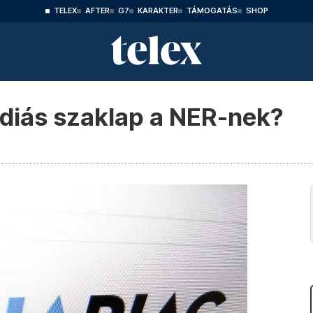
TELEX
AFTER
G7
KARAKTER
TÁMOGATÁS
SHOP
édiás szaklap a NER-nek?