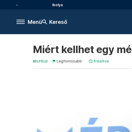
Ibolya
Menü
Kereső
Miért kellhet egy m
Legfontosabb
frissítve
BELFÖLD