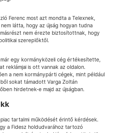
szló Ferenc most azt mondta a Telexnek,
t nem látta, hogy az újság hogyan tudna
 másrészt nem érezte biztosítottnak, hogy
olitikai szereplőktől.
en már egy kormányközeli cég értékesítette,
t reklámjai is ott vannak az oldalon.
tően a nem kormánypárti cégek, mint például
ől sokat támadott Varga Zoltán
őben hirdetnek-e majd az újságban.
ikk
piac tartalmi működését érintő kérdések.
ogy a Fidesz holdudvarához tartozó