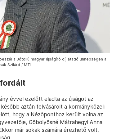
eszél a Jótollú magyar újságíró díj átadó ünnepségen a
ák Szilárd / MTI
fordált
ány évvel ezelőtt eladta az újságot az
t később aztán felvásárolt a kormányközeli
őtt, hogy a Nézőponthoz került volna az
 ügyvezetője, Göbölyösné Mátrahegyi Anna
Ekkor már sokak számára érezhető volt,
jság.