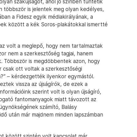
an szakújságot, ahol jó színben tüntetik
n többször is jelentek meg olyan kedélyes,
ában a Fidesz egyik médiakirályának, a
bbek között a kék Soros-plakátokkal ismertté
 az volt a meglepő, hogy nem tartalmaztak
szor nem a szerkesztőség tagjai, hanem
ták. Többször is megdöbbentek azon, hogy
 csak ott voltak a szerkesztőségi
a?” – kérdezgették ilyenkor egymástól.
deztek vissza az újságírók, de ezek a
ormációink szerint volt is olyan újságíró,
imogató fantomanyagok miatt távozott az
aügynökségének számító, Balásy
y idő után már majdnem minden lapszámban
 között szintén volt kapcsolat már