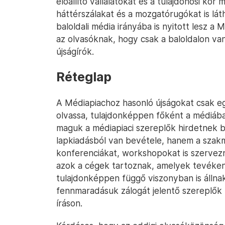
előállító vállalatokat és a tulajdonosi kör 
háttérszálakat és a mozgatórugókat is lát
baloldali média irányába is nyitott lesz 
az olvasóknak, hogy csak a baloldalon va
újságírók.
Réteglap
A Médiapiachoz hasonló újságokat csak eg
olvassa, tulajdonképpen főként a médiáb
maguk a médiapiaci szereplők hirdetnek 
lapkiadásból van bevétele, hanem a sza
konferenciákat, workshopokat is szervezn
azok a cégek tartoznak, amelyek tevékeny
tulajdonképpen függő viszonyban is állnak
fennmaradásuk zálogát jelentő szereplők
íráson.