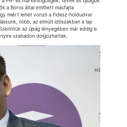
 a PR- és marketingcégek, tévék és újságok
k a Boros által említett másfajta
hogy miért lehet vonzó a Fidesz-holdudvar
lássunk, több, az elmúlt időszakban a lap
zerintük az újság lényegében már eddig is
bnyire szabadon dolgozhattak.