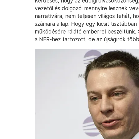
Kérdéses, hogy az eddigi olvasóközönség,
vezetői és dolgozói mennyire lesznek vevő
narratívára, nem teljesen világos tehát, 
számára a lap. Hogy egy kicsit tisztábban 
működésére rálátó emberrel beszéltünk. S
a NER-hez tartozott, de az újságírók töb