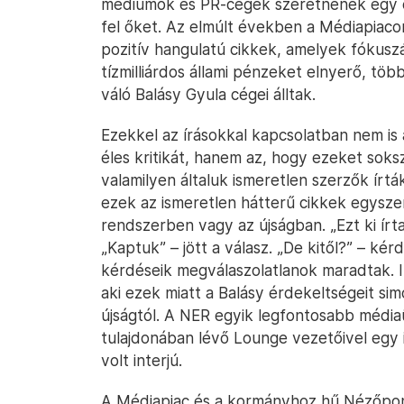
médiumok és PR-cégek szeretnének egy oly
fel őket. Az elmúlt években a Médiapiaco
pozitív hangulatú cikkek, amelyek fókusz
tízmilliárdos állami pénzeket elnyerő, tö
váló Balásy Gyula cégei álltak.
Ezekkel az írásokkal kapcsolatban nem is
éles kritikát, hanem az, hogy ezeket sok
valamilyen általuk ismeretlen szerzők ír
ezek az ismeretlen hátterű cikkek egyszer
rendszerben vagy az újságban. „Ezt ki írt
„Kaptuk” – jött a válasz. „De kitől?” – kér
kérdéseik megválaszolatlanok maradtak. Inf
aki ezek miatt a Balásy érdekeltségeit s
újságtól. A NER egyik legfontosabb médi
tulajdonában lévő Lounge vezetőivel eg
volt interjú.
A Médiapiac és a kormányhoz hű Nézőpont