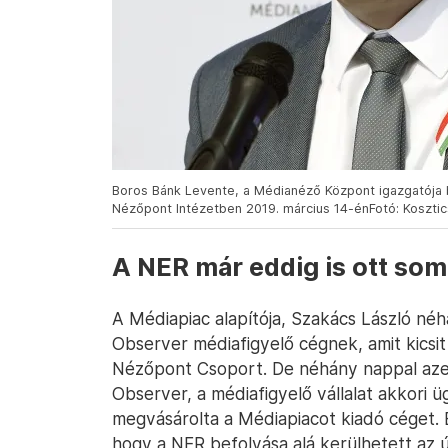
Boros Bánk Levente, a Médianéző Központ igazgatója b
Nézőpont Intézetben 2019. március 14-énFotó: Kosztics
A NER már eddig is ott som
A Médiapiac alapítója, Szakács László néh
Observer médiafigyelő cégnek, amit kicsi
Nézőpont Csoport. De néhány nappal azel
Observer, a médiafigyelő vállalat akkori
megvásárolta a Médiapiacot kiadó céget. 
hogy a NER befolyása alá kerülhetett az ú