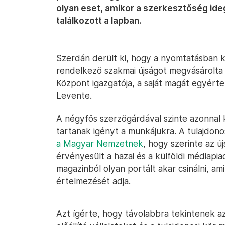
olyan eset, amikor a szerkesztőség ideg
találkozott a lapban.
Szerdán derült ki, hogy a nyomtatásban ké
rendelkező szakmai újságot megvásárolt
Központ igazgatója, a saját magát egyért
Levente.
A négyfős szerzőgárdával szinte azonnal
tartanak igényt a munkájukra. A tulajdono
a Magyar Nemzetnek
, hogy szerinte az új
érvényesült a hazai és a külföldi médiapia
magazinból olyan portált akar csinálni, am
értelmezését adja.
Azt ígérte, hogy távolabbra tekintenek 