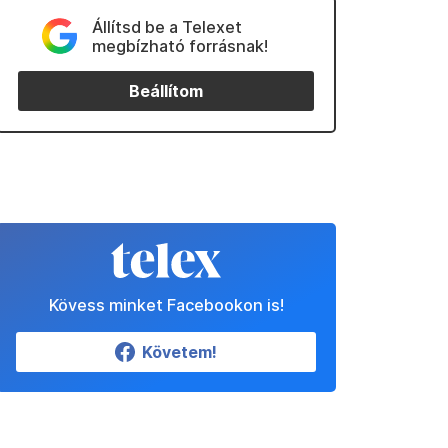
Állítsd be a Telexet
megbízható forrásnak!
Beállítom
Kövess minket Facebookon is!
Követem!