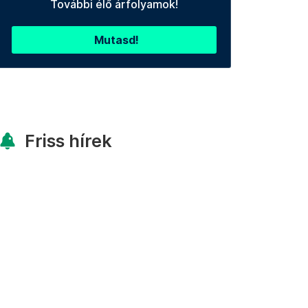
További élő árfolyamok!
Mutasd!
Friss hírek