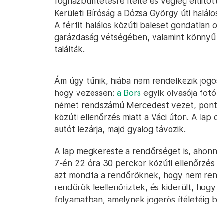
fogházbüntetésre ítélte és végleg eltiltot
Kerületi Bíróság a Dózsa György úti halálo
A férfit halálos közúti baleset gondatla
garázdaság vétségében, valamint könnyű 
találták.
Ám úgy tűnik, hiába nem rendelkezik jog
hogy vezessen:
a Bors
egyik olvasója fotó
német rendszámú Mercedest vezet, ponto
közúti ellenőrzés miatt a Váci úton. A lap o
autót lezárja, majd gyalog távozik.
A lap megkereste a rendőrséget is, ahonn
7-én 22 óra 30 perckor közúti ellenőrzés s
azt mondta a rendőröknek, hogy nem rend
rendőrök leellenőriztek, és kiderült, hogy a
folyamatban, amelynek jogerős ítéletéig 