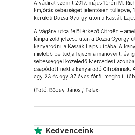
A vádirat szerint 2017. május 15-én M. Ri
km/órás sebességet jelentősen túllépve, 1
kerületi Dózsa György úton a Kassák Lajo
A Vágány utca felől érkező Citroën – ame
lámpa zöld jelzése után a Dózsa György út
kanyarodni, a Kassák Lajos utcába. A kan
mielőbb be tudja fejezni a manővert, és 
sebességgel közeledő Mercedest azonban
csapódott neki a kanyarodó Citroënnek. 
egy 23 és egy 37 éves férfi, meghalt, tö
(Fotó: Bődey János / Telex)
Kedvenceink