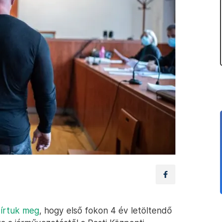
n
írtuk meg
, hogy első fokon 4 év letöltendő