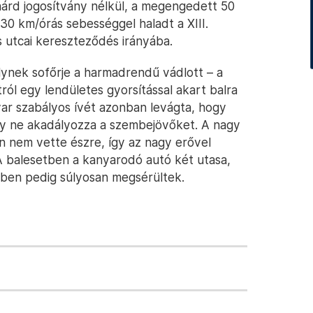
chárd jogosítvány nélkül, a megengedett 50
30 km/órás sebességgel haladt a XIII.
s utcai kereszteződés irányába.
lynek sofőrje a harmadrendű vádlott – a
ról egy lendületes gyorsítással akart balra
yar szabályos ívét azonban levágta, hogy
így ne akadályozza a szembejövőket. A nagy
 nem vette észre, így az nagy erővel
A balesetben a kanyarodó autó két utasa,
bben pedig súlyosan megsérültek.