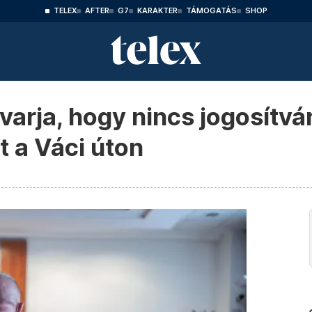
TELEX
AFTER
G7
KARAKTER
TÁMOGATÁS
SHOP
varja, hogy nincs jogosítvá
t a Váci úton