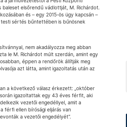
ta a járművezetéstől a Pesti Központi
s baleset elsőrendű vádlottját, M. Richárdot.
n okozásában és – egy 2015-ös ügy kapcsán –
testi sértés bűntettében is bűnösnek
osítvánnyal, nem akadályozza meg abban
zta le M. Richárdot múlt szerdán, amint egy
sabban, éppen a rendőrök állítják meg
lvasója azt látta, amint igazoltatás után az
an a következő válasz érkezett: „október
orán igazoltattak egy 43 éves férfit, aki
elkezik vezetői engedéllyel, amit a
 férfi ellen bírósági eljárás van
bevonták a vezetői engedélyét”.