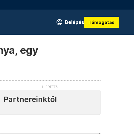
Belépés
Támogatás
nya, egy
Partnereinktől