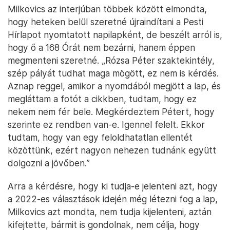
Milkovics az interjúban többek között elmondta,
hogy heteken belül szeretné újraindítani a Pesti
Hírlapot nyomtatott napilapként, de beszélt arról is,
hogy ő a 168 Órát nem bezárni, hanem éppen
megmenteni szeretné. „Rózsa Péter szaktekintély,
szép pályát tudhat maga mögött, ez nem is kérdés.
Aznap reggel, amikor a nyomdából megjött a lap, és
megláttam a fotót a cikkben, tudtam, hogy ez
nekem nem fér bele. Megkérdeztem Pétert, hogy
szerinte ez rendben van-e. Igennel felelt. Ekkor
tudtam, hogy van egy feloldhatatlan ellentét
közöttünk, ezért nagyon nehezen tudnánk együtt
dolgozni a jövőben.”
Arra a kérdésre, hogy ki tudja-e jelenteni azt, hogy
a 2022-es választások idején még létezni fog a lap,
Milkovics azt mondta, nem tudja kijelenteni, aztán
kifejtette, bármit is gondolnak, nem célja, hogy