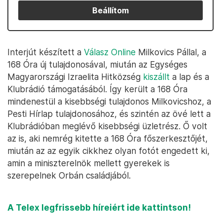
Beállítom
Interjút készített a
Válasz Online
Milkovics Pállal, a
168 Óra új tulajdonosával, miután az Egységes
Magyarországi Izraelita Hitközség
kiszállt
a lap és a
Klubrádió támogatásából. Így került a 168 Óra
mindenestül a kisebbségi tulajdonos Milkovicshoz, a
Pesti Hírlap tulajdonosához, és szintén az övé lett a
Klubrádióban meglévő kisebbségi üzletrész. Ő volt
az is, aki nemrég kitette a 168 Óra főszerkesztőjét,
miután az az egyik cikkhez olyan fotót engedett ki,
amin a miniszterelnök mellett gyerekek is
szerepelnek Orbán családjából.
A Telex legfrissebb híreiért ide kattintson!