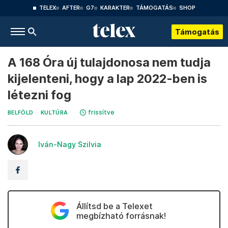
TELEX
AFTER
G7
KARAKTER
TÁMOGATÁS
SHOP
Támogatás
A 168 Óra új tulajdonosa nem tudja
kijelenteni, hogy a lap 2022-ben is
létezni fog
frissítve
BELFÖLD
KULTÚRA
Iván-Nagy Szilvia
Állítsd be a Telexet
megbízható forrásnak!