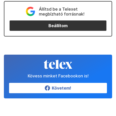
Állítsd be a Telexet
megbízható forrásnak!
Beállítom
Kövess minket Facebookon is!
Követem!