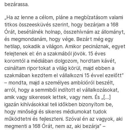
bezárassa.
„Ha az lenne a célom, pláne a megbízatásom valami
titkos összeesküvés szerint, hogy bezárjam a 168
Órát, besétálnék holnap, összehívnám az állományt,
és megmondanám, hogy vége. Bezárt még egy
hetilap, sokadik a világon. Amikor pecináznak, egyet
felejtenek el: én a szakmából jövök. 15 éves
koromtól a médiában dolgozom, hordtam kávét,
csináltam riportokat a világ körül, majd ebben a
szakmában kezdtem el vállalkozni 15 évvel ezelőtt”
– mondta, majd a személyes ambícióról beszélt,
arról, hogy a semmiből indított el vállalkozásokat,
amik vagy sikeresek lettek, vagy nem. És „[…]
igazán kihívásokkal teli időkben bizonyítom be,
hogy minőségi és sikeres médiumokat tudok
működtetni és fejleszteni. Szóval én az vagyok, aki
megmenti a 168 Órát, nem az, aki bezárja” –