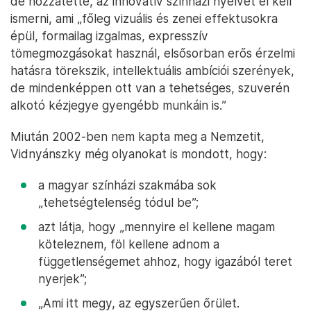
de hozzátette, az innovatív színházi nyelvét el kell
ismerni, ami „főleg vizuális és zenei effektusokra
épül, formailag izgalmas, expresszív
tömegmozgásokat használ, elsősorban erős érzelmi
hatásra törekszik, intellektuális ambíciói szerények,
de mindenképpen ott van a tehetséges, szuverén
alkotó kézjegye gyengébb munkáin is.”
Miután 2002-ben nem kapta meg a Nemzetit,
Vidnyánszky még olyanokat is mondott, hogy:
a magyar színházi szakmába sok
„tehetségtelenség tódul be”;
azt látja, hogy „mennyire el kellene magam
köteleznem, föl kellene adnom a
függetlenségemet ahhoz, hogy igazából teret
nyerjek”;
„Ami itt megy, az egyszerűen őrület.