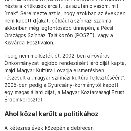
nézte a kritikusok arcait, „és azután olvasom, mit
írnak”. Sérelmezte azt is, hogy azokban az években
nem kapott díjakat, például a színházi szakma
akkoriban még legfontosabb ünnepén, a Pécsi
Országos Színházi Találkozón (POSZT), vagy a
Kisvárdai Fesztiválon.
Pedig nem mellőzték őt. 2002-ben a Fővárosi
Önkormányzat legjobb rendezésért járó díját kapta,
majd Magyar Kultúra Lovagja elismerésben
részesült a „magyar színházi kultúra fejlesztéséért”.
2005-ben pedig a Gyurcsány-kormánytól kapott
egy magas állami díjat, a Magyar Köztársasági Ezüst
Érdemkeresztet.
Ahol közel került a politikához
A kétezres évek közepén a debreceni