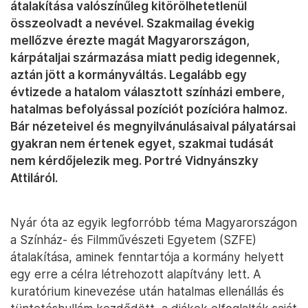
átalakítása valószínűleg kitörölhetetlenül
összeolvadt a nevével. Szakmailag évekig
mellőzve érezte magát Magyarországon,
kárpátaljai származása miatt pedig idegennek,
aztán jött a kormányváltás. Legalább egy
évtizede a hatalom választott színházi embere,
hatalmas befolyással pozíciót pozícióra halmoz.
Bár nézeteivel és megnyilvánulásaival pályatársai
gyakran nem értenek egyet, szakmai tudását
nem kérdőjelezik meg. Portré Vidnyánszky
Attiláról.
Nyár óta az egyik legforróbb téma Magyarországon
a Színház- és Filmművészeti Egyetem (SZFE)
átalakítása, aminek fenntartója a kormány helyett
egy erre a célra létrehozott alapítvány lett. A
kuratórium kinevezése után hatalmas ellenállás és