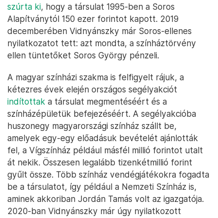
szúrta ki
, hogy a társulat 1995-ben a Soros
Alapítványtól 150 ezer forintot kapott. 2019
decemberében Vidnyánszky már Soros-ellenes
nyilatkozatot tett: azt mondta, a színháztörvény
ellen tüntetőket Soros György pénzeli.
A magyar színházi szakma is felfigyelt rájuk, a
kétezres évek elején országos segélyakciót
indítottak
a társulat megmentéséért és a
színházépületük befejezéséért. A segélyakcióba
huszonegy magyarországi színház szállt be,
amelyek egy-egy előadásuk bevételét ajánlották
fel, a Vígszínház például másfél millió forintot utalt
át nekik. Összesen legalább tizenkétmillió forint
gyűlt össze. Több színház vendégjátékokra fogadta
be a társulatot, így például a Nemzeti Színház is,
aminek akkoriban Jordán Tamás volt az igazgatója.
2020-ban Vidnyánszky már úgy nyilatkozott