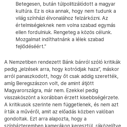
Betegesen, bután túlpolitizálódott a magyar
kultúra. Ez is oka annak, hogy nem tudunk a
világ színházi élvonalához felzárkózni. Az
értelmiségieknek nem volna szabad egymás
ellen fordulniuk. Rengeteg a közös célunk.
Mozgalmat indíthatnánk a lélek szabad
fejlődéséért.”
A Nemzetiben rendezett Bánk bánról szóló kritikák
pedig „jelzések arra, hogy kotródjak haza”, máskor
arról panaszkodott, hogy őt csak addig szerették,
amíg Beregszászon volt, de amint átjött
Magyarországra, már nem. Ezekkel pedig
visszaköszönt a korábban érzett kisebbségérzete.
A kritikusok szerinte nem függetlenek, és nem azt
írták a művéről, amit az előadás közben valóban
gondoltak. Ezt arra alapozta, hogy a
színházteremben kamerákon keresztül, ráközelítve