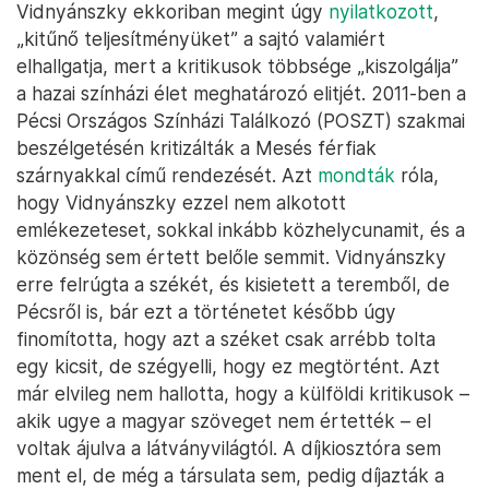
Vidnyánszky ekkoriban megint úgy
nyilatkozott
,
„kitűnő teljesítményüket” a sajtó valamiért
elhallgatja, mert a kritikusok többsége „kiszolgálja”
a hazai színházi élet meghatározó elitjét. 2011-ben a
Pécsi Országos Színházi Találkozó (POSZT) szakmai
beszélgetésén kritizálták a Mesés férfiak
szárnyakkal című rendezését. Azt
mondták
róla,
hogy Vidnyánszky ezzel nem alkotott
emlékezeteset, sokkal inkább közhelycunamit, és a
közönség sem értett belőle semmit. Vidnyánszky
erre felrúgta a székét, és kisietett a teremből, de
Pécsről is, bár ezt a történetet később úgy
finomította, hogy azt a széket csak arrébb tolta
egy kicsit, de szégyelli, hogy ez megtörtént. Azt
már elvileg nem hallotta, hogy a külföldi kritikusok –
akik ugye a magyar szöveget nem értették – el
voltak ájulva a látványvilágtól. A díjkiosztóra sem
ment el, de még a társulata sem, pedig díjazták a