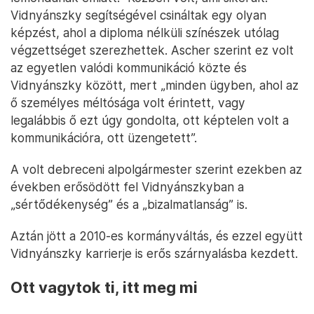
Vidnyánszky segítségével csináltak egy olyan
képzést, ahol a diploma nélküli színészek utólag
végzettséget szerezhettek. Ascher szerint ez volt
az egyetlen valódi kommunikáció közte és
Vidnyánszky között, mert „minden ügyben, ahol az
ő személyes méltósága volt érintett, vagy
legalábbis ő ezt úgy gondolta, ott képtelen volt a
kommunikációra, ott üzengetett”.
A volt debreceni alpolgármester szerint ezekben az
években erősödött fel Vidnyánszkyban a
„sértődékenység” és a „bizalmatlanság” is.
Aztán jött a 2010-es kormányváltás, és ezzel együtt
Vidnyánszky karrierje is erős szárnyalásba kezdett.
Ott vagytok ti, itt meg mi