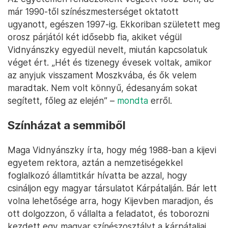
már 1990-től színészmesterséget oktatott
ugyanott, egészen 1997-ig. Ekkoriban született meg
orosz párjától két idősebb fia, akiket végül
Vidnyánszky egyedül nevelt, miután kapcsolatuk
véget ért. „Hét és tizenegy évesek voltak, amikor
az anyjuk visszament Moszkvába, és ők velem
maradtak. Nem volt könnyű, édesanyám sokat
segített, főleg az elején” –
mondta
erről.
Színházat a semmiből
Maga Vidnyánszky írta, hogy még 1988-ban a kijevi
egyetem rektora, aztán a nemzetiségekkel
foglalkozó államtitkár hívatta be azzal, hogy
csináljon egy magyar társulatot Kárpátalján. Bár lett
volna lehetősége arra, hogy Kijevben maradjon, és
ott dolgozzon, ő vállalta a feladatot, és toborozni
kezdett egy magyar színészosztályt a kárpátaljai