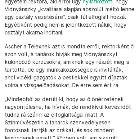
egyetem rektora, aki erről úgy
nyilatkozott
, hogy
Vidnyánszky „kvalitásai alapján abszolút méltó lenne
egy osztály vezetésére”, csak túl elfoglalt hozzá.
Egyébként pedig nem is jelentkezett náluk, hogy
osztályt akarna indítani.
Ascher a Telexnek azt is mondta erről, rektorként ő
azon volt, a tanárok hívják meg Vidnyánszkyt
különböző kurzusokra, amiknek egy részét meg is
tartotta, de egy munkaközösségbe is invitálták,
ahol vidéki igazgatók a pestiekkel együtt díjazták
volna a vizsgaelőadásokat. De erre sem ért rá.
„Mindebből az derült ki, hogy az ő önérzetének
nagyon jólesne, ha hívnák, de rendkívül kevés időt
tudna rá szánni az elfoglaltságai miatt. A
Színművészetin a tanárok szenvedélyesen
fontosnak tartják az óráikat, és sok mindent
lemondanak emiatt.” Közben volt, ami sikerült: