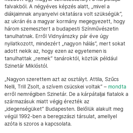
falvakból. A négyéves képzés alatt, „mivel a
diákjaimnak anyanyelvi oktatásra volt szükségük”,
az ukrán és a magyar kormány megegyezett, hogy
három szemesztert a budapesti Színművészetin
tanulhatnak. Erről Vidnyánszky pár éve úgy
nyilatkozott, mindezért „nagyon hálás”, mert sokat
adott nekik az, hogy ezen az egyetemen is
tanulhattak „remek” tanároktól, köztük például
Szinetár Miklóstól.
„Nagyon szerettem azt az osztályt. Attila, Szűcs
Nelli, Trill Zsolt, a szívem csücskei voltak” –
mondta
erről nemrégiben Szinetár. De a kárpátaljai fiatalok a
származásuk miatt végig érezték az
„idegenségüket” Budapesten. Belőlük alakult meg
végül 1992-ben a beregszászi társulat, amellyel
azóta is szoros a kapcsolata.