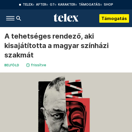
TELEX
AFTER
G7
KARAKTER
TÁMOGATÁS
SHOP
Támogatás
A tehetséges rendező, aki
kisajátította a magyar színházi
szakmát
frissítve
BELFÖLD