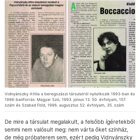
Vidnyánszky Attila a beregszászi társulatról nyilatkozik 1993-ban és
1996-banForrás: Magyar Szó, 1993. június 13. 50. évfolyam, 157.
szám és Szabad Föld, 1996. augusztus 52. évfolyam, 35. szám
De mire a társulat megalakult, a felsőbb ígéretekből
semmi nem valósult meg: nem várta őket színház,
de még próbaterem sem, ezért pedig Vidnyánszky