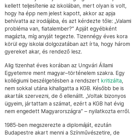
kellett teljesítenie az iskolában, mert olyan is volt,
hogy ha épp nem jelest kapott, akkor az apja
behívatta az irodájába, és azt kérdezte tőle: „Valami
probléma van, fiatalember?” Apját egyébként
magázta, míg anyját tegezte. Tizennégy éves kora
körül egy iskolai dolgozatában azt írta, hogy három
gyereket akar, és rendező lesz.
Alig tizenhat éves korában az Ungvári Állami
Egyetemre ment magyar–történelem szakra. Egy
kollégiumi beszélgetésben a rendszert
kritizálta
,
nem sokkal utána kihallgatta a KGB. Később be is
akarták szervezni, de ő ellenállt. „Voltak bizonyos
ügyeim, jártattam a számat, ezért a KGB hat évig
nem engedett Magyarországra” – nyilatkozta erről.
1985-ben megszerezte a diplomáját, ezután
Budapestre akart menni a Színművészetire, de