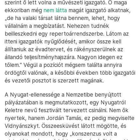
szerint ő lett volna a művészeti igazgató. Ő maga
ekkoriban még
nem látta
magát igazgató alkatnak,
„de ha valaki társat látna bennem, lehet, hogy
vállalnám a megbízatást. Nehezen tudnék
beilleszkedni egy repertoárrendszerbe. Látom az
itteni igazgatók nyűglődését, amikor össze kell
állítaniuk az évadtervet, és rákényszerülnek az
állandó teljesítményhajszára. Nagyon idegen ez
tőlem.” Végül a pozíciót mégsem találta annyira
ördögtől valónak, a későbbi években több igazgatói
és vezetői posztot is szerzett magának.
A Nyugat-ellenessége a Nemzetibe benyújtott
pályázatában is megmutatkozott, egy Nyugatról
Keletre nevű fesztivált tervezett csinálni. Nem ők
nyertek, hanem Jordán Tamás, ez pedig megviselte
Vidnyánszkyt. Összeesküvést látott mögötte, és
olyanokat mondott, hogy „konszenzus volt a