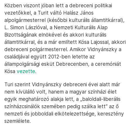
Közben viszont jóban lett a debreceni politikai
vezetőkkel, a Turit váltó Halász János
alpolgármesterrel (későbbi kulturális államtitkárral),
L. Simon Lászlóval, a Nemzeti Kulturális Alap
Bizottságának elnökével és akkori kulturális
államtitkárral, és a már említett Kósa Lajossal, akkori
debreceni polgármesterrel. Amikor Vidnyánszky a
családjával együtt 2012-ben letette az
állampolgársági esküt Debrecenben, a ceremóniát
Kósa
vezette
.
Turi szerint Vidnyánszky debreceni évei alatt már
nem kívülálló volt, hanem a magyar színházi élet
egyik meghatározó alakja lett, a „baloldali-liberális
színházcsinálók szemében pedig szálka lett” az ő
nemzeti és jobboldali elkötelezettsége, keresztény
szemlélete.