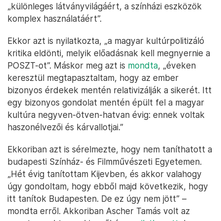
„különleges látványvilágáért, a színházi eszközök
komplex használatáért”.
Ekkor azt is nyilatkozta, „a magyar kultúrpolitizáló
kritika eldönti, melyik előadásnak kell megnyernie a
POSZT-ot”. Máskor meg azt is
mondta
, „éveken
keresztül megtapasztaltam, hogy az ember
bizonyos érdekek mentén relativizálják a sikerét. Itt
egy bizonyos gondolat mentén épült fel a magyar
kultúra negyven-ötven-hatvan évig: ennek voltak
haszonélvezői és kárvallotjai.”
Ekkoriban azt is sérelmezte, hogy nem taníthatott a
budapesti Színház- és Filmművészeti Egyetemen.
„Hét évig tanítottam Kijevben, és akkor valahogy
úgy gondoltam, hogy ebből majd következik, hogy
itt tanítok Budapesten. De ez úgy nem jött” –
mondta erről. Akkoriban Ascher Tamás volt az