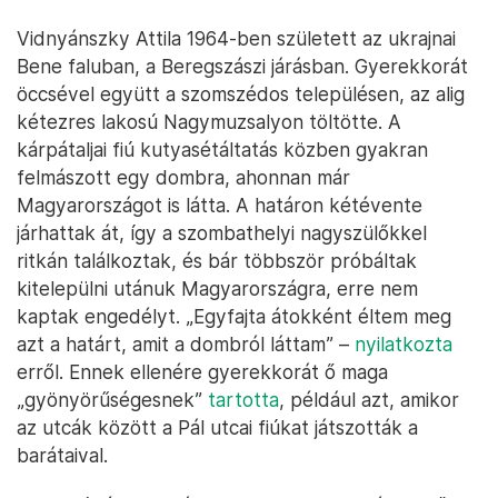
Vidnyánszky Attila 1964-ben született az ukrajnai
Bene faluban, a Beregszászi járásban. Gyerekkorát
öccsével együtt a szomszédos településen, az alig
kétezres lakosú Nagymuzsalyon töltötte. A
kárpátaljai fiú kutyasétáltatás közben gyakran
felmászott egy dombra, ahonnan már
Magyarországot is látta. A határon kétévente
járhattak át, így a szombathelyi nagyszülőkkel
ritkán találkoztak, és bár többször próbáltak
kitelepülni utánuk Magyarországra, erre nem
kaptak engedélyt. „Egyfajta átokként éltem meg
azt a határt, amit a dombról láttam” –
nyilatkozta
erről. Ennek ellenére gyerekkorát ő maga
„gyönyörűségesnek”
tartotta
, például azt, amikor
az utcák között a Pál utcai fiúkat játszották a
barátaival.