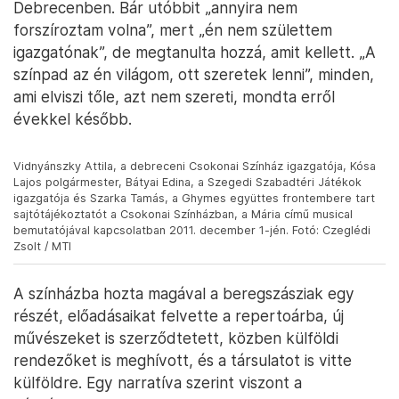
Debrecenben. Bár utóbbit „annyira nem
forszíroztam volna”, mert „én nem születtem
igazgatónak”, de megtanulta hozzá, amit kellett. „A
színpad az én világom, ott szeretek lenni”, minden,
ami elviszi tőle, azt nem szereti, mondta erről
évekkel később.
Vidnyánszky Attila, a debreceni Csokonai Színház igazgatója, Kósa
Lajos polgármester, Bátyai Edina, a Szegedi Szabadtéri Játékok
igazgatója és Szarka Tamás, a Ghymes együttes frontembere tart
sajtótájékoztatót a Csokonai Színházban, a Mária című musical
bemutatójával kapcsolatban 2011. december 1-jén. Fotó: Czeglédi
Zsolt / MTI
A színházba hozta magával a beregszásziak egy
részét, előadásaikat felvette a repertoárba, új
művészeket is szerződtetett, közben külföldi
rendezőket is meghívott, és a társulatot is vitte
külföldre. Egy narratíva szerint viszont a