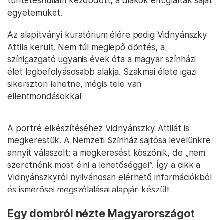
tüntetéshullám kezdődött, a diákok elfoglalták saját
egyetemüket.
Az alapítványi kuratórium élére pedig Vidnyánszky
Attila került. Nem túl meglepő döntés, a
színigazgató ugyanis évek óta a magyar színházi
élet legbefolyásosabb alakja. Szakmai élete igazi
sikersztori lehetne, mégis tele van
ellentmondásokkal.
A portré elkészítéséhez Vidnyánszky Attilát is
megkerestük. A Nemzeti Színház sajtósa levelünkre
annyit válaszolt: a megkeresést köszönik, de „nem
szeretnénk most élni a lehetőséggel”. Így a cikk a
Vidnyánszkyról nyilvánosan elérhető információkból
és ismerősei megszólalásai alapján készült.
Egy dombról nézte Magyarországot