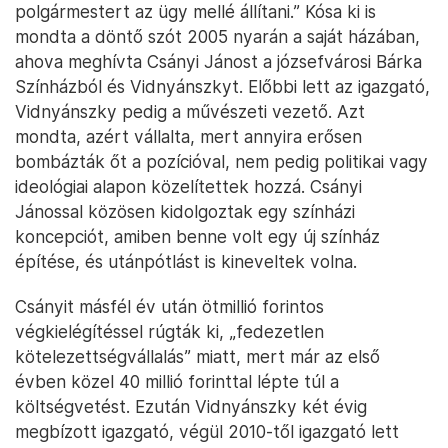
polgármestert az ügy mellé állítani.” Kósa ki is
mondta a döntő szót 2005 nyarán a saját házában,
ahova meghívta Csányi Jánost a józsefvárosi Bárka
Színházból és Vidnyánszkyt. Előbbi lett az igazgató,
Vidnyánszky pedig a művészeti vezető. Azt
mondta, azért vállalta, mert annyira erősen
bombázták őt a pozícióval, nem pedig politikai vagy
ideológiai alapon közelítettek hozzá. Csányi
Jánossal közösen kidolgoztak egy színházi
koncepciót, amiben benne volt egy új színház
építése, és utánpótlást is kineveltek volna.
Csányit másfél év után ötmillió forintos
végkielégítéssel rúgták ki, „fedezetlen
kötelezettségvállalás” miatt, mert már az első
évben közel 40 millió forinttal lépte túl a
költségvetést. Ezután Vidnyánszky két évig
megbízott igazgató, végül 2010-től igazgató lett