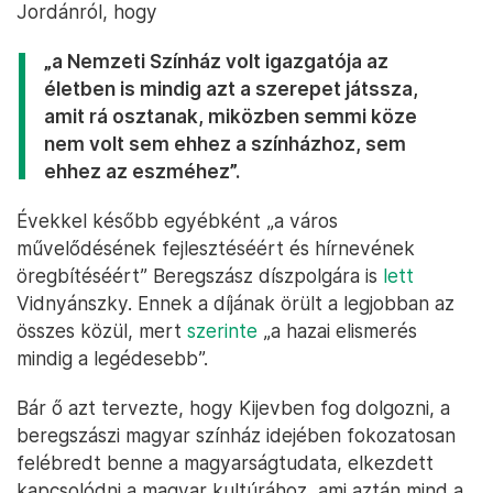
Jordánról, hogy
„a Nemzeti Színház volt igazgatója az
életben is mindig azt a szerepet játssza,
amit rá osztanak, miközben semmi köze
nem volt sem ehhez a színházhoz, sem
ehhez az eszméhez”.
Évekkel később egyébként „a város
művelődésének fejlesztéséért és hírnevének
öregbítéséért” Beregszász díszpolgára is
lett
Vidnyánszky. Ennek a díjának örült a legjobban az
összes közül, mert
szerinte
„a hazai elismerés
mindig a legédesebb”.
Bár ő azt tervezte, hogy Kijevben fog dolgozni, a
beregszászi magyar színház idejében fokozatosan
felébredt benne a magyarságtudata, elkezdett
kapcsolódni a magyar kultúrához, ami aztán mind a