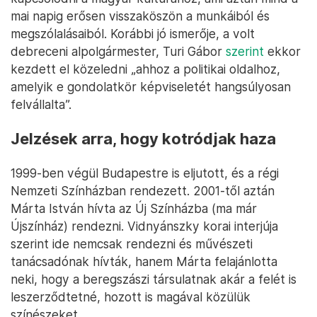
mai napig erősen visszaköszön a munkáiból és
megszólalásaiból. Korábbi jó ismerője, a volt
debreceni alpolgármester, Turi Gábor
szerint
ekkor
kezdett el közeledni „ahhoz a politikai oldalhoz,
amelyik e gondolatkör képviseletét hangsúlyosan
felvállalta”.
Jelzések arra, hogy kotródjak haza
1999-ben végül Budapestre is eljutott, és a régi
Nemzeti Színházban rendezett. 2001-től aztán
Márta István hívta az Új Színházba (ma már
Újszínház) rendezni. Vidnyánszky korai interjúja
szerint ide nemcsak rendezni és művészeti
tanácsadónak hívták, hanem Márta felajánlotta
neki, hogy a beregszászi társulatnak akár a felét is
leszerződtetné, hozott is magával közülük
színészeket.