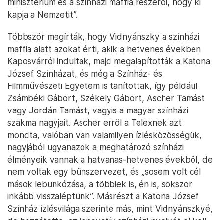
minisztérium és a színházi maffia részéről, hogy ki
kapja a Nemzetit”.
Többször megírták, hogy Vidnyánszky a színházi
maffia alatt azokat érti, akik a hetvenes években
Kaposvárról indultak, majd megalapították a Katona
József Színházat, és még a Színház- és
Filmművészeti Egyetem is tanítottak, így például
Zsámbéki Gábort, Székely Gábort, Ascher Tamást
vagy Jordán Tamást, vagyis a magyar színházi
szakma nagyjait. Ascher erről a Telexnek azt
mondta, valóban van valamilyen ízlésközösségük,
nagyjából ugyanazok a meghatározó színházi
élményeik vannak a hatvanas-hetvenes évekből, de
nem voltak egy bűnszervezet, és „sosem volt cél
mások lebunkózása, a többiek is, én is, sokszor
inkább visszaléptünk”. Másrészt a Katona József
Színház ízlésvilága szerinte más, mint Vidnyánszkyé,