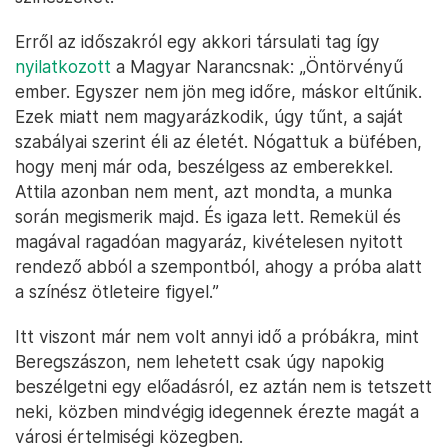
Erről az időszakról egy akkori társulati tag így
nyilatkozott
a Magyar Narancsnak: „Öntörvényű
ember. Egyszer nem jön meg időre, máskor eltűnik.
Ezek miatt nem magyarázkodik, úgy tűnt, a saját
szabályai szerint éli az életét. Nógattuk a büfében,
hogy menj már oda, beszélgess az emberekkel.
Attila azonban nem ment, azt mondta, a munka
során megismerik majd. És igaza lett. Remekül és
magával ragadóan magyaráz, kivételesen nyitott
rendező abból a szempontból, ahogy a próba alatt
a színész ötleteire figyel.”
Itt viszont már nem volt annyi idő a próbákra, mint
Beregszászon, nem lehetett csak úgy napokig
beszélgetni egy előadásról, ez aztán nem is tetszett
neki, közben mindvégig idegennek érezte magát a
városi értelmiségi közegben.