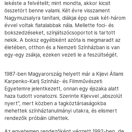
lekéste a felvételit; mint mondta, akkor kicsit
összetört benne valami. Két évre visszament
Nagymuzsalyra tanítani, diákjai épp csak két-három
évvel voltak fiatalabbak nála. Mellette foci- és
bokszedzéseket, színjátszócsoportot is tartott
nekik. A boksz egyébként azóta is megmaradt az
életében, otthon és a Nemzeti Színházban is van
egy-egy zsákja, ezeken vezeti le a feszültségét.
1987-ben Magyarország helyett már a Kijevi Állami
Karpenko-Karij Színház- és Filmművészeti
Egyetemre jelentkezett, onnan egy éjszaka alatt
haza tudott vonatozni. Szerinte Kijevvel „abszolút
nyert”, mert közben a tagköztársaságokba
mehettek színháztanulmányi utakra, és elismert
rendezők próbáin ülhettek.
Az egyetemen rendezőként végzett 1992-ben, de