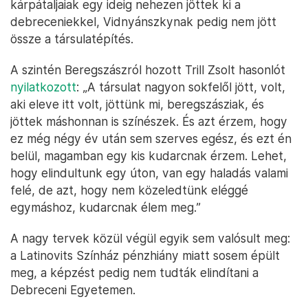
kárpátaljaiak egy ideig nehezen jöttek ki a
debreceniekkel, Vidnyánszkynak pedig nem jött
össze a társulatépítés.
A szintén Beregszászról hozott Trill Zsolt hasonlót
nyilatkozott
: „A társulat nagyon sokfelől jött, volt,
aki eleve itt volt, jöttünk mi, beregszásziak, és
jöttek máshonnan is színészek. És azt érzem, hogy
ez még négy év után sem szerves egész, és ezt én
belül, magamban egy kis kudarcnak érzem. Lehet,
hogy elindultunk egy úton, van egy haladás valami
felé, de azt, hogy nem közeledtünk eléggé
egymáshoz, kudarcnak élem meg.”
A nagy tervek közül végül egyik sem valósult meg:
a Latinovits Színház pénzhiány miatt sosem épült
meg, a képzést pedig nem tudták elindítani a
Debreceni Egyetemen.