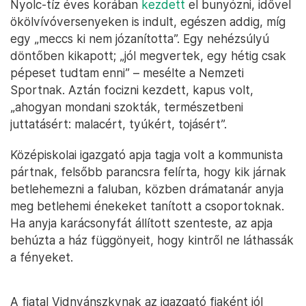
Nyolc-tíz éves korában
kezdett
el bunyózni, idővel
ökölvívóversenyeken is indult, egészen addig, míg
egy „meccs ki nem józanította”. Egy nehézsúlyú
döntőben kikapott; „jól megvertek, egy hétig csak
pépeset tudtam enni” – mesélte a Nemzeti
Sportnak. Aztán focizni kezdett, kapus volt,
„ahogyan mondani szokták, természetbeni
juttatásért: malacért, tyúkért, tojásért”.
Középiskolai igazgató apja tagja volt a kommunista
pártnak, felsőbb parancsra felírta, hogy kik járnak
betlehemezni a faluban, közben drámatanár anyja
meg betlehemi énekeket tanított a csoportoknak.
Ha anyja karácsonyfát állított szenteste, az apja
behúzta a ház függönyeit, hogy kintről ne láthassák
a fényeket.
A fiatal Vidnyánszkynak az igazgató fiaként jól