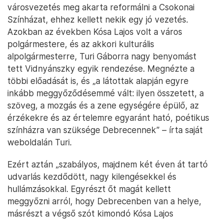
városvezetés meg akarta reformálni a Csokonai
Színházat, ehhez kellett nekik egy jó vezetés.
Azokban az években Kósa Lajos volt a város
polgármestere, és az akkori kulturális
alpolgármesterre, Turi Gáborra nagy benyomást
tett Vidnyánszky egyik rendezése. Megnézte a
többi előadását is, és „a látottak alapján egyre
inkább meggyőződésemmé vált: ilyen összetett, a
szöveg, a mozgás és a zene egységére épülő, az
érzékekre és az értelemre egyaránt ható, poétikus
színházra van szüksége Debrecennek” – írta saját
weboldalán Turi.
Ezért aztán „szabályos, majdnem két éven át tartó
udvarlás kezdődött, nagy kilengésekkel és
hullámzásokkal. Egyrészt őt magát kellett
meggyőzni arról, hogy Debrecenben van a helye,
másrészt a végső szót kimondó Kósa Lajos