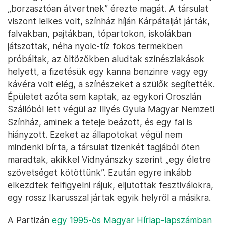
„borzasztóan átvertnek” érezte magát. A társulat
viszont lelkes volt, színház híján Kárpátalját járták,
falvakban, pajtákban, tópartokon, iskolákban
játszottak, néha nyolc-tíz fokos termekben
próbáltak, az öltözőkben aludtak színészlakások
helyett, a fizetésük egy kanna benzinre vagy egy
kávéra volt elég, a színészeket a szülők segítették.
Épületet azóta sem kaptak, az egykori Oroszlán
Szállóból lett végül az Illyés Gyula Magyar Nemzeti
Színház, aminek a teteje beázott, és egy fal is
hiányzott. Ezeket az állapotokat végül nem
mindenki bírta, a társulat tizenkét tagjából öten
maradtak, akikkel Vidnyánszky szerint „egy életre
szövetséget kötöttünk”. Ezután egyre inkább
elkezdtek felfigyelni rájuk, eljutottak fesztiválokra,
egy rossz Ikarusszal jártak egyik helyről a másikra.
A Partizán
egy 1995-ös Magyar Hírlap-lapszámban