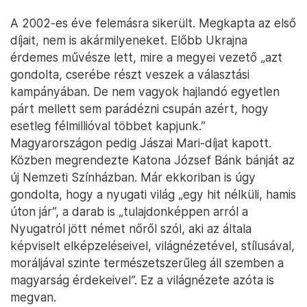
A 2002-es éve felemásra sikerült. Megkapta az első
díjait, nem is akármilyeneket. Előbb Ukrajna
érdemes művésze lett, mire a megyei vezető „azt
gondolta, cserébe részt veszek a választási
kampányában. De nem vagyok hajlandó egyetlen
párt mellett sem parádézni csupán azért, hogy
esetleg félmillióval többet kapjunk.”
Magyarországon pedig Jászai Mari-díjat kapott.
Közben megrendezte Katona József Bánk bánját az
új Nemzeti Színházban. Már ekkoriban is úgy
gondolta, hogy a nyugati világ „egy hit nélküli, hamis
úton jár”, a darab is „tulajdonképpen arról a
Nyugatról jött német nőről szól, aki az általa
képviselt elképzeléseivel, világnézetével, stílusával,
moráljával szinte természetszerűleg áll szemben a
magyarság érdekeivel”. Ez a világnézete azóta is
megvan.