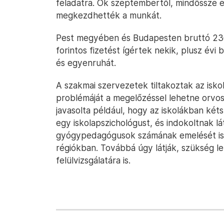
feladatra. Ők szeptembertől, mindössze 
megkezdhették a munkát.
Pest megyében és Budapesten bruttó 230 
forintos fizetést ígértek nekik, plusz évi 
és egyenruhát.
A szakmai szervezetek tiltakoztak az iskol
problémáját a megelőzéssel lehetne orvo
javasolta például, hogy az iskolákban ké
egy iskolapszichológust, és indokoltnak l
gyógypedagógusok számának emelését is,
régiókban. Továbbá úgy látják, szükség 
felülvizsgálatára is.