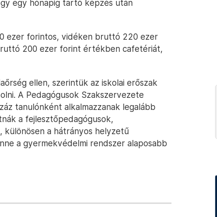
egy egy hónapig tartó képzés után
ezer forintos, vidéken bruttó 220 ezer
bruttó 200 ezer forint értékben cafetériát,
aőrség ellen, szerintük az iskolai erőszak
solni. A Pedagógusok Szakszervezete
tszáz tanulónként alkalmazzanak legalább
átnák a fejlesztőpedagógusok,
 különösen a hátrányos helyzetű
lenne a gyermekvédelmi rendszer alaposabb