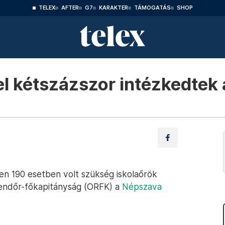
TELEX
AFTER
G7
KARAKTER
TÁMOGATÁS
SHOP
el kétszázszor intézkedtek 
en 190 esetben volt szükség iskolaőrök
Rendőr-főkapitányság (ORFK) a
Népszava