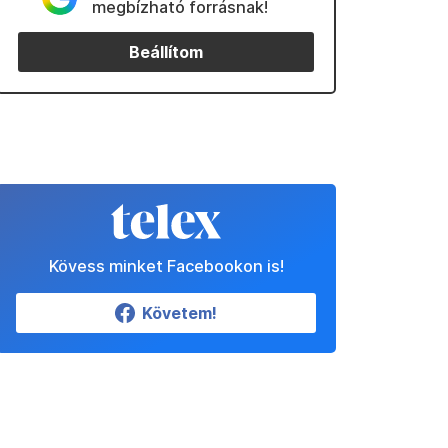
megbízható forrásnak!
Beállítom
Kövess minket Facebookon is!
Követem!