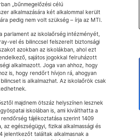
rban „bűnmegelőzési célú
szer alkalmazására két alkalommal került
ra pedig nem volt szükség – írja az MTI.
a parlament az iskolaőrség intézményét,
-vel és bilinccsel felszerelt biztonsági
zakot azokban az iskolákban, ahol ezt
endelkező, sajátos jogokkal felruházott
őrségi alkalmazott. Joga van ahhoz, hogy
hhoz is, hogy rendőrt hívjon rá, ahogyan
ilincset is alkalmazhat. Az iskolaőrök csak
zkedhetnek.
 ősztől majdnem ötszáz helyszínen lesznek
yöspatai iskolában is, ami kiválthatta a
rendőrség tájékoztatása szerint 1409
a, az egészségügyi, fizikai alkalmassági és
4 jelentkezőt találtak alkalmasnak a