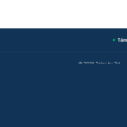
Tám
© 2026 Telex.hu Zrt.
Sütitájékoztató