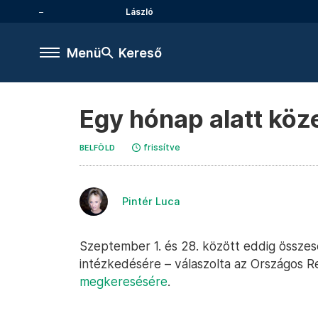
László
Menü
Kereső
Egy hónap alatt köz
frissítve
BELFÖLD
Pintér Luca
Szeptember 1. és 28. között eddig összes
intézkedésére – válaszolta az Országos 
megkeresésére
.