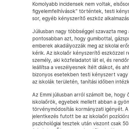
Komolyabb incidensek nem voltak, elsőso
figyelemfelhívások” történtek, testi kény
sor, egyéb kényszerítő eszköz alkalmazásá
Júliusban nagy többséggel szavazta meg 
pontosabban azt, hogy gumibottal, gázspray
emberek akadályozzák meg az iskolai erős
kérik. Az iskolaőr kényszerítő eszközzel r
személy, aki közfeladatot lát el, és rend
leállítsa a veszélyesnek ítélt diákot, és a
bizonyos esetekben testi kényszert vagy b
az iskolák területén, tanítási időben inté
Az Emmi júliusban arról számolt be, hogy
iskolaőrök, egyebek mellett abban a gyöng
törvénymódosítás kormányzati igényét. A 
jelentkezés futott be az iskolaőri pozíciór
pszichológiai tesztek után viszont csak 50