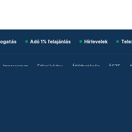
ogatás
Adó 1% felajánlás
Hírlevelek
Tele
Impresszum
Etikai kódex
Átláthatóság
ÁSZF
A
Süti beállítások
Szabályzatok
Kommentelési szabály