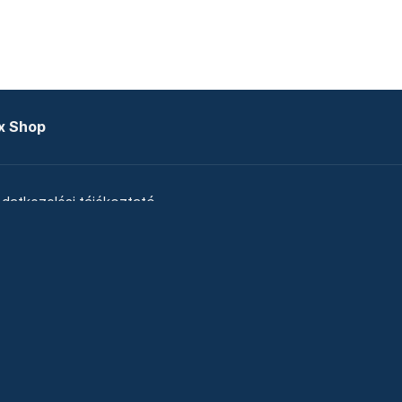
x Shop
datkezelési tájékoztató
zat
Telex Sales