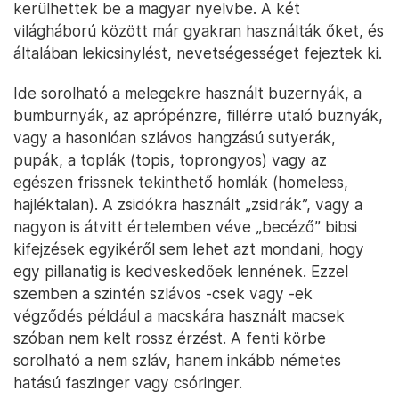
kerülhettek be a magyar nyelvbe. A két
világháború között már gyakran használták őket, és
általában lekicsinylést, nevetségességet fejeztek ki.
Ide sorolható a melegekre használt buzernyák, a
bumburnyák, az aprópénzre, fillérre utaló buznyák,
vagy a hasonlóan szlávos hangzású sutyerák,
pupák, a toplák (topis, toprongyos) vagy az
egészen frissnek tekinthető homlák (homeless,
hajléktalan). A zsidókra használt „zsidrák”, vagy a
nagyon is átvitt értelemben véve „becéző” bibsi
kifejzések egyikéről sem lehet azt mondani, hogy
egy pillanatig is kedveskedőek lennének. Ezzel
szemben a szintén szlávos -csek vagy -ek
végződés például a macskára használt macsek
szóban nem kelt rossz érzést. A fenti körbe
sorolható a nem szláv, hanem inkább németes
hatású faszinger vagy csóringer.