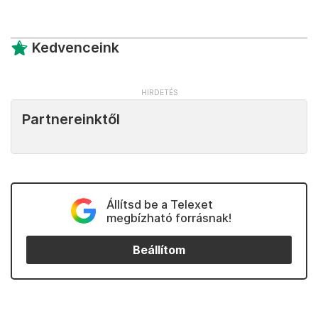
Kedvenceink
Partnereinktől
Állítsd be a Telexet
megbízható forrásnak!
Beállítom