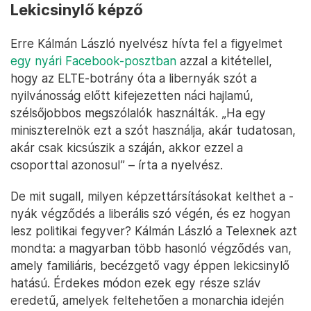
Lekicsinylő képző
Erre Kálmán László nyelvész hívta fel a figyelmet
egy nyári Facebook-posztban
azzal a kitétellel,
hogy az ELTE-botrány óta a libernyák szót a
nyilvánosság előtt kifejezetten náci hajlamú,
szélsőjobbos megszólalók használták. „Ha egy
miniszterelnök ezt a szót használja, akár tudatosan,
akár csak kicsúszik a száján, akkor ezzel a
csoporttal azonosul” – írta a nyelvész.
De mit sugall, milyen képzettársításokat kelthet a -
nyák végződés a liberális szó végén, és ez hogyan
lesz politikai fegyver? Kálmán László a Telexnek azt
mondta: a magyarban több hasonló végződés van,
amely familiáris, becézgető vagy éppen lekicsinylő
hatású. Érdekes módon ezek egy része szláv
eredetű, amelyek feltehetően a monarchia idején