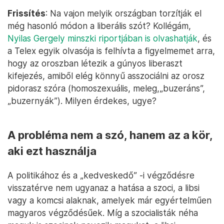
Frissítés
: Na vajon melyik országban torzítják el
még hasonló módon a liberális szót? Kollégám,
Nyilas Gergely minszki riportjában is olvashatják
, és
a Telex egyik olvasója is felhívta a figyelmemet arra,
hogy az oroszban létezik a gúnyos liberaszt
kifejezés, amiből elég könnyű asszociálni az orosz
pidorasz szóra (homoszexuális, meleg,„buzeráns”,
„buzernyák”). Milyen érdekes, ugye?
A probléma nem a szó, hanem az a kör,
aki ezt használja
A politikához és a „kedveskedő” -i végződésre
visszatérve nem ugyanaz a hatása a szoci, a libsi
vagy a komcsi alaknak, amelyek már egyértelműen
magyaros végződésűek. Míg a szocialisták néha