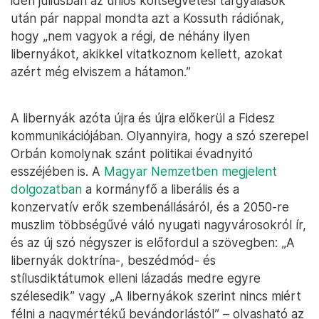
idén júliusban az uniós költségvetési tárgyalások
után pár nappal mondta azt a Kossuth rádiónak,
hogy „nem vagyok a régi, de néhány ilyen
libernyákot, akikkel vitatkoznom kellett, azokat
azért még elviszem a hátamon.”
A libernyák azóta újra és újra előkerül a Fidesz
kommunikációjában. Olyannyira, hogy a szó szerepel
Orbán komolynak szánt politikai évadnyitó
esszéjében is. A
Magyar Nemzetben megjelent
dolgozatban
a kormányfő a liberális és a
konzervatív erők szembenállásáról, és a 2050-re
muszlim többségűvé váló nyugati nagyvárosokról ír,
és az új szó négyszer is előfordul a szövegben: „A
libernyák doktrína-, beszédmód- és
stílusdiktátumok elleni lázadás medre egyre
szélesedik” vagy „A libernyákok szerint nincs miért
félni a nagymértékű bevándorlástól” – olvasható az