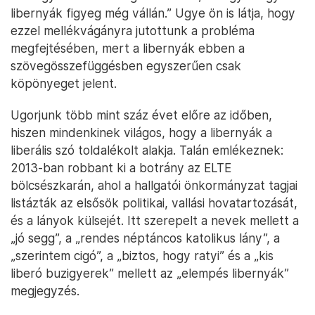
libernyák figyeg még vállán.” Ugye ön is látja, hogy
ezzel mellékvágányra jutottunk a probléma
megfejtésében, mert a libernyák ebben a
szövegösszefüggésben egyszerűen csak
köpönyeget jelent.
Ugorjunk több mint száz évet előre az időben,
hiszen mindenkinek világos, hogy a libernyák a
liberális szó toldalékolt alakja. Talán emlékeznek:
2013-ban robbant ki a botrány az ELTE
bölcsészkarán, ahol a hallgatói önkormányzat tagjai
listázták az elsősök politikai, vallási hovatartozását,
és a lányok külsejét. Itt szerepelt a nevek mellett a
„jó segg”, a „rendes néptáncos katolikus lány”, a
„szerintem cigó”, a „biztos, hogy ratyi” és a „kis
liberó buzigyerek” mellett az „elempés libernyák”
megjegyzés.