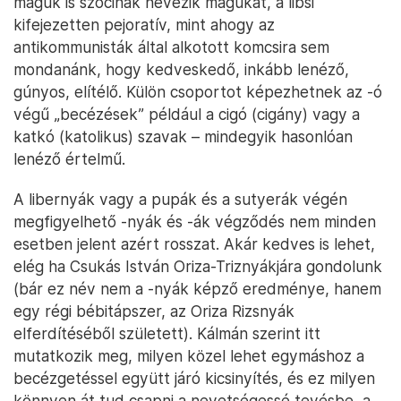
maguk is szocinak nevezik magukat, a libsi
kifejezetten pejoratív, mint ahogy az
antikommunisták által alkotott komcsira sem
mondanánk, hogy kedveskedő, inkább lenéző,
gúnyos, elítélő. Külön csoportot képezhetnek az -ó
végű „becézések” például a cigó (cigány) vagy a
katkó (katolikus) szavak – mindegyik hasonlóan
lenéző értelmű.
A libernyák vagy a pupák és a sutyerák végén
megfigyelhető -nyák és -ák végződés nem minden
esetben jelent azért rosszat. Akár kedves is lehet,
elég ha Csukás István Oriza-Triznyákjára gondolunk
(bár ez név nem a -nyák képző eredménye, hanem
egy régi bébitápszer, az Oriza Rizsnyák
elferdítéséből született). Kálmán szerint itt
mutatkozik meg, milyen közel lehet egymáshoz a
becézgetéssel együtt járó kicsinyítés, és ez milyen
könnyen át tud csapni a nevetségessé tevésbe, a