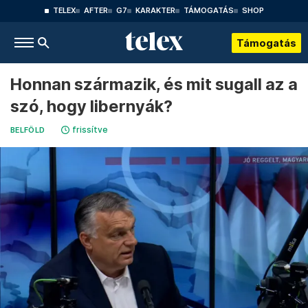
TELEX
AFTER
G7
KARAKTER
TÁMOGATÁS
SHOP
Támogatás
Honnan származik, és mit sugall az a
szó, hogy libernyák?
frissítve
BELFÖLD