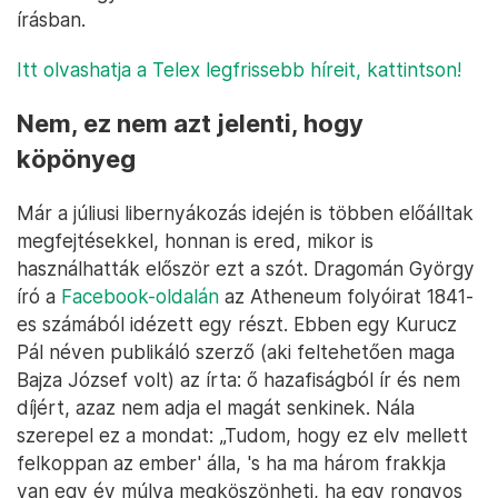
írásban.
Itt olvashatja a Telex legfrissebb híreit, kattintson!
Nem, ez nem azt jelenti, hogy
köpönyeg
Már a júliusi libernyákozás idején is többen előálltak
megfejtésekkel, honnan is ered, mikor is
használhatták először ezt a szót. Dragomán György
író a
Facebook-oldalán
az Atheneum folyóirat 1841-
es számából idézett egy részt. Ebben egy Kurucz
Pál néven publikáló szerző (aki feltehetően maga
Bajza József volt) az írta: ő hazafiságból ír és nem
díjért, azaz nem adja el magát senkinek. Nála
szerepel ez a mondat: „Tudom, hogy ez elv mellett
felkoppan az ember' álla, 's ha ma három frakkja
van egy év múlva megköszönheti, ha egy rongyos