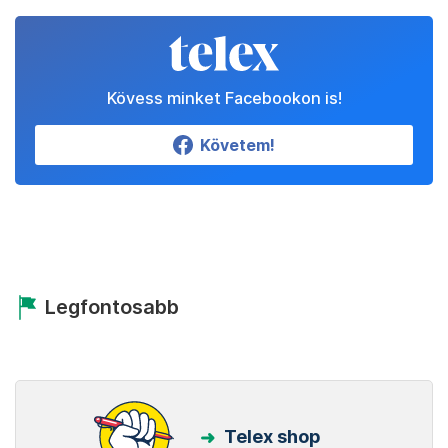
Kövess minket Facebookon is!
Követem!
Legfontosabb
Telex shop