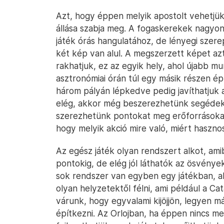
Azt, hogy éppen melyik apostolt vehetjük 
állása szabja meg. A fogaskerekek nagyon 
játék órás hangulatához, de lényegi szer
két kép van alul. A megszerzett képet azt
rakhatjuk, ez az egyik hely, ahol újabb 
asztronómiai órán túl egy másik részen ép
három pályán lépkedve pedig javíthatjuk 
elég, akkor még beszerezhetünk segédeke
szerezhetünk pontokat meg erőforrásokat.
hogy melyik akció mire való, miért hasznos
Az egész játék olyan rendszert alkot, am
pontokig, de elég jól láthatók az ösvény
sok rendszer van egyben egy játékban, ak
olyan helyzetektől félni, ami például a Ca
várunk, hogy egyvalami kijöjjön, legyen 
építkezni. Az Orlojban, ha éppen nincs me