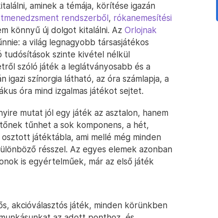
alálni, aminek a témája, körítése igazán
ktmenedzsment rendszerből
,
rókanemesítési
em könnyű új dolgot kitalálni. Az
Orlojnak
űnnie: a világ legnagyobb társasjátékos
 tudósítások szinte kivétel nélkül
ről szóló játék a leglátványosabb és a
 igazi színorgia látható, az óra számlapja, a
us óra mind izgalmas játékot sejtet.
yire mutat jól egy játék az asztalon, hanem
esztőnek tűnhet a sok komponens, a hét,
 osztott játéktábla, ami mellé még minden
y különböző résszel. Az egyes elemek azonban
onok is egyértelműek, már az első játék
s, akcióválasztós játék, minden körünkben
a munkásunkat az adott ponthoz, és