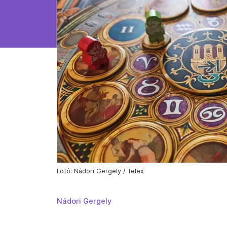
Fotó: Nádori Gergely / Telex
Nádori Gergely