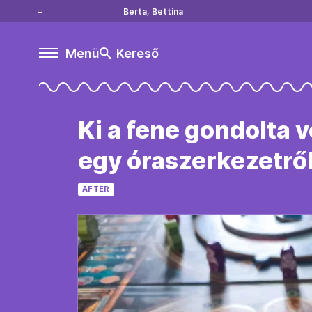
Berta, Bettina
Menü
Kereső
Ki a fene gondolta v
egy óraszerkezetrő
AFTER