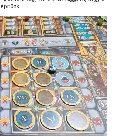
 építünk.