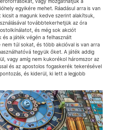
k erőforrásokat, vagy mozgathatjuk a
cióhely egyikére mehet. Ráadásul arra is van
kicsit a magunk kedve szerint alakítsuk,
sználásával továbbtekerhetjük az óra
apostolkínálatot, és még sok akciót
 és a játék végén a felhasznált
em túl sokat, és több akcióval is van arra
használhatóvá tegyük őket. A játék addig
szül, vagy amíg nem kukorékol háromszor az
ással és az apostolos fogaskerék tekerésével
ontozás, és kiderül, ki lett a legjobb