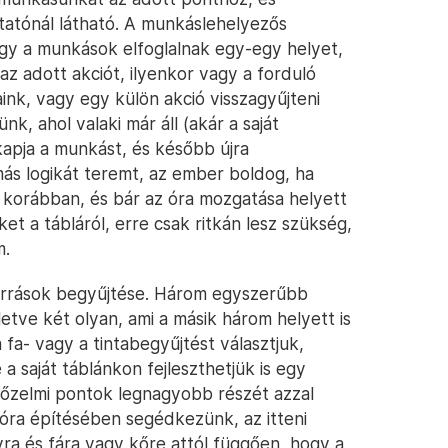
utatónál látható. A munkáslehelyezős
gy a munkások elfoglalnak egy-egy helyet,
az adott akciót, ilyenkor vagy a forduló
nk, vagy egy külön akció visszagyűjteni
nk, ahol valaki már áll (akár a saját
kapja a munkást, és később újra
 más logikát teremt, az ember boldog, ha
t ő korábban, és bár az óra mozgatása helyett
 a tábláról, erre csak ritkán lesz szükség,
m.
orrások begyűjtése. Három egyszerűbb
lletve két olyan, ami a másik három helyett is
fa- vagy a tintabegyűjtést választjuk,
 saját táblánkon fejleszthetjük is egy
yőzelmi pontok legnagyobb részét azzal
 óra építésében segédkezünk, az itteni
a és fára vagy kőre attól függően, hogy a