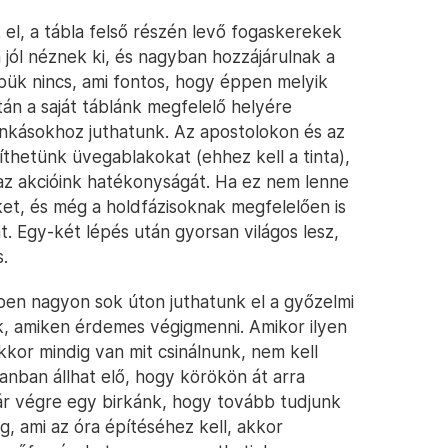
el, a tábla felső részén levő fogaskerekek
jól néznek ki, és nagyban hozzájárulnak a
epük nincs, ami fontos, hogy éppen melyik
án a saját táblánk megfelelő helyére
munkásokhoz juthatunk. Az apostolokon és az
íthetünk üvegablakokat (ehhez kell a tinta),
az akcióink hatékonyságát. Ha ez nem lenne
t, és még a holdfázisoknak megfelelően is
 Egy-két lépés után gyorsan világos lesz,
.
iben nagyon sok úton juthatunk el a győzelmi
ek, amiken érdemes végigmenni. Amikor ilyen
kor mindig van mit csinálnunk, nem kell
tanban állhat elő, hogy körökön át arra
már végre egy birkánk, hogy tovább tudjunk
g, ami az óra építéséhez kell, akkor