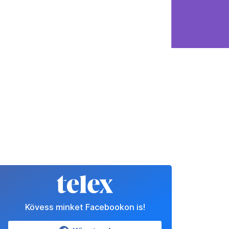
Kövess minket Facebookon is!