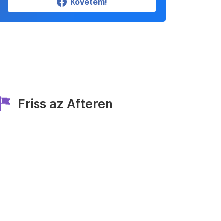
Követem!
Friss az Afteren