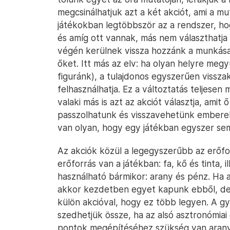
megcsinálhatjuk azt a két akciót, ami a m
játékokban legtöbbször az a rendszer, ho
és amíg ott vannak, más nem választhatja 
végén kerülnek vissza hozzánk a munkásai
őket. Itt más az elv: ha olyan helyre megyü
figuránk), a tulajdonos egyszerűen vissza
felhasználhatja. Ez a változtatás teljesen
valaki más is azt az akciót választja, ami
passzolhatunk és visszavehetünk embereket
van olyan, hogy egy játékban egyszer se
Az akciók közül a legegyszerűbb az erőf
erőforrás van a játékban: fa, kő és tinta, i
használható bármikor: arany és pénz. Ha a 
akkor kezdetben egyet kapunk ebből, de a
külön akcióval, hogy ez több legyen. A g
szedhetjük össze, ha az alsó asztronómiai
pontok megépítéséhez szükség van aranyr