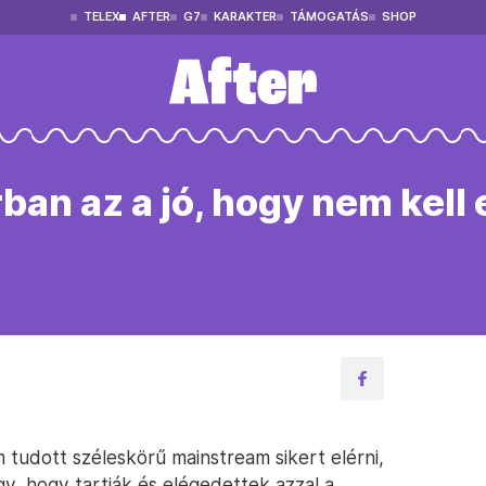
TELEX
AFTER
G7
KARAKTER
TÁMOGATÁS
SHOP
ban az a jó, hogy nem kell 
m tudott széleskörű mainstream sikert elérni,
y, hogy tartják és elégedettek azzal a