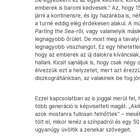
emberek is baromi kedvesek.” Az, hogy 15 
járni a kontinensre, és így hazánkba is, n
a turné eddig elég érdekesen alakul. A 
Parting the Sea
-ről, vagy valamelyik mási
legnagyobb őrület. De most meg a tavalyi
legnagyobb visszhangot. Ez egy hihetetle
hogy az emberek az új dalokra kíváncsiak,
hallani. Kicsit sajnáljuk is, hogy csak négy
élvezzük ezt a helyzetet, mert azt érezz
diszkográfiánkban, az valakinek be fog jön
Ezzel kapcsolatban az is joggal merül fel
több generáció is képviselteti magát. „A
azok mostanra fullosan felnőttek” – mesél
tölt el, mikor lenéz a színpadról és egy 50
ugyanúgy üvöltik a zenekar szövegeit.