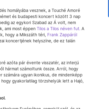
ledés homályába vesznek, a Touché Amoré
német és budapesti koncert között 3 nap
n pedig az egykori Szabad az Á volt, nem
ik, ami most éppen
Tilos a Tilos néven fut.
A
ik, hogy a Mikszáth téri,
Frank Zappáról
ai koncertjének helyszíne, de ez talán
é azóta pár évente visszatér, az interjú
l hármat számoltunk össze. Arról, hogy
ntér számára ugyan ikonikus, de mindenképp
, hogy gyakorlatilag törzshelyük lett a Hajó,
ol.
rthelyem Európában, remekül szól, és az