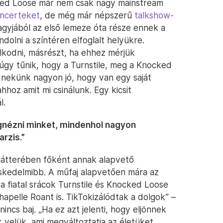
cked Loose már nem csak nagy mainstream
ncerteket
, de még már népszerű
talkshow-
gyjából az első lemeze óta része ennek a
olni a színtéren elfoglalt helyükre.
olkodni, másrészt, ha ehhez mérjük
úgy tűnik, hogy a Turnstile, meg a Knocked
 nekünk nagyon jó, hogy van egy saját
hoz amit mi csinálunk. Egy kicsit
l.
gnézni minket, mindenhol nagyon
rzis.”
hátterében főként annak alapvető
eskedelmibb. A műfaj alapvetően mára az
n a fiatal srácok Turnstile és Knocked Loose
hapelle Roant is. TikTokizálódtak a dolgok” –
incs baj. „Ha ez azt jelenti, hogy eljönnek
k velük, ami megváltoztatja az életüket,