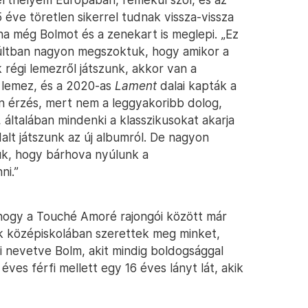
éve töretlen sikerrel tudnak vissza-vissza
éha még Bolmot és a zenekart is meglepi. „Ez
múltban nagyon megszoktuk, hogy amikor a
k régi lemezről játszunk, akkor van a
 lemez, és a 2020-as
Lament
dalai kapták a
n érzés, mert nem a leggyakoribb dolog,
 általában mindenki a klasszikusokat akarja
 dalt játszunk az új albumról. De nagyon
ük, hogy bárhova nyúlunk a
ni.”
, hogy a Touché Amoré rajongói között már
kik középiskolában szerettek meg minket,
i nevetve Bolm, akit mindig boldogsággal
 éves férfi mellett egy 16 éves lányt lát, akik