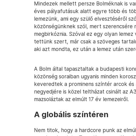
Mindezek mellett persze Bolméknak is va
éves pályafutásuk alatt egyre több és tö
lemezünk, ami egy szülő elvesztéséről szó
közönségünknek szól, mert szerencsére ne
megbirkóznia. Szóval ez egy olyan lemez 
tettünk szert, már csak a szöveges tartalo
aki azt mondta, ez után a lemez után sze
A Bolm által tapasztaltak a budapesti kon
közönség soraiban ugyanis minden koroszt
keveredtek a prominens színtér arcok és a
negyedjére is közel teltházat csinált az 
mazsoláztak az elmúlt 17 év lemezeiről.
A globális színtéren
Nem titok, hogy a hardcore punk az elm