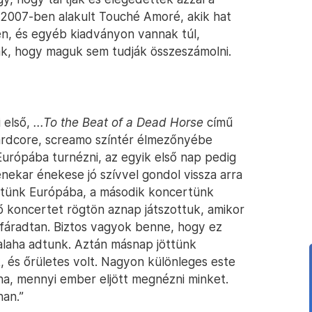
n a 2007-ben alakult Touché Amoré, akik hat
en, és egyéb kiadványon vannak túl,
ak, hogy maguk sem tudják összeszámolni.
 első,
...To the Beat of a Dead Horse
című
hardcore, screamo színtér élmezőnyébe
Európába turnézni, az egyik első nap pedig
nekar énekese jó szívvel gondol vissza arra
öttünk Európába, a második koncertünk
 koncertet rögtön aznap játszottuk, amikor
afáradtan. Biztos vagyok benne, hogy ez
valaha adtunk. Aztán másnap jöttünk
 és őrületes volt. Nagyon különleges este
ha, mennyi ember eljött megnézni minket.
nan.”