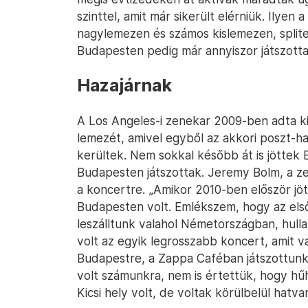
szinttel, amit már sikerült elérniük. Ilye
nagylemezen és számos kislemezen, split
Budapesten pedig már annyiszor játszott
Hazajárnak
A Los Angeles-i zenekar 2009-ben adta ki
lemezét, amivel egyből az akkori poszt-
kerültek. Nem sokkal később át is jöttek 
Budapesten játszottak. Jeremy Bolm, a ze
a koncertre. „Amikor 2010-ben először j
Budapesten volt. Emlékszem, hogy az első
leszálltunk valahol Németországban, hull
volt az egyik legrosszabb koncert, amit 
Budapestre, a Zappa Caféban játszottunk,
volt számunkra, nem is értettük, hogy hű
Kicsi hely volt, de voltak körülbelül hatva