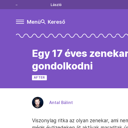
László
Menü
Kereső
Egy 17 éves zenekar
gondolkodni
AFTER
Antal Bálint
Viszonylag ritka az olyan zenekar, ami ne
mégis évtizedeken át aktívak maradtak úg