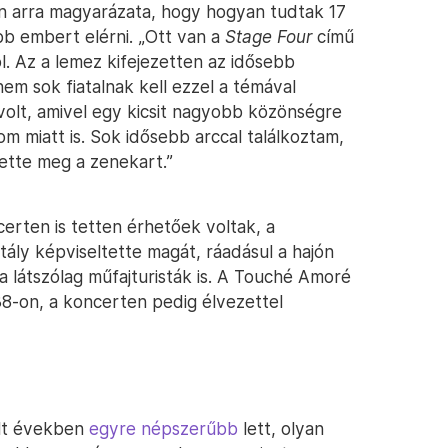
n arra magyarázata, hogy hogyan tudtak 17
bb embert elérni. „Ott van a
Stage Four
című
l. Az a lemez kifejezetten az idősebb
m sok fiatalnak kell ezzel a témával
volt, amivel egy kicsit nagyobb közönségre
m miatt is. Sok idősebb arccal találkoztam,
rette meg a zenekart.”
certen is tetten érhetőek voltak, a
ály képviseltette magát, ráadásul a hajón
 látszólag műfajturisták is. A Touché Amoré
A38-on, a koncerten pedig élvezettel
últ években
egyre népszerűbb
lett, olyan