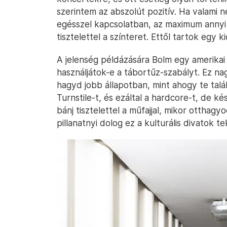
szerintem az abszolút pozitív. Ha valami
egésszel kapcsolatban, az maximum annyi 
tisztelettel a színteret. Ettől tartok egy kic
A jelenség példázására Bolm egy amerika
használjátok-e a tábortűz-szabályt. Ez nag
hagyd jobb állapotban, mint ahogy te tal
Turnstile-t, és ezáltal a hardcore-t, de
bánj tisztelettel a műfajjal, mikor otthag
pillanatnyi dolog ez a kulturális divatok te