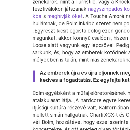
zenekarok, mint a Turnstile, vagy a Kno
fesztiválokon játszanak
nagyszínpados ko
kba
is
meghívják őket
. A Touché Amoré na
hullámnak, de Bolm inkább szeret nem gond
„Egyrészt kicsit egoista dolog ezen gond
magunkat, akkor könnyű csalódni, hiszen 
Loose alatt vagyunk egy lépcsővel. Pedig
sarkunk, és, hogy az emberek kötődnek ah
mélyebben is talán, mint más zenekarokná
Az emberek újra és újra eljönnek me
kedves a fogadtatás. Ez egyfajta kata
Bolm egyébként a műfaj előretörésének 
átalakulását látja. „A hardcore egyre ker
ifjúsági kultúra részévé vált, Kaliforniába
mellett simán hallgatnak Charli XCX-t és C
véli Bolm, hozzátéve, hogy ezzel szerinte n
koncertekre, és ott esetleg olyan történi