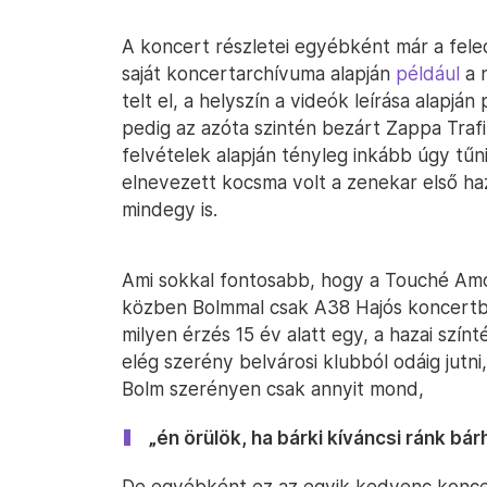
A koncert részletei egyébként már a fe
saját koncertarchívuma alapján
például
a 
telt el, a helyszín a videók leírása alapjá
pedig az azóta szintén bezárt Zappa Traf
felvételek alapján tényleg inkább úgy tűn
elnevezett kocsma volt a zenekar első haz
mindegy is.
Ami sokkal fontosabb, hogy a Touché Amor
közben Bolmmal csak A38 Hajós koncertbő
milyen érzés 15 év alatt egy, a hazai szí
elég szerény belvárosi klubból odáig jutni
Bolm szerényen csak annyit mond,
„én örülök, ha bárki kíváncsi ránk bárh
De egyébként ez az egyik kedvenc konce