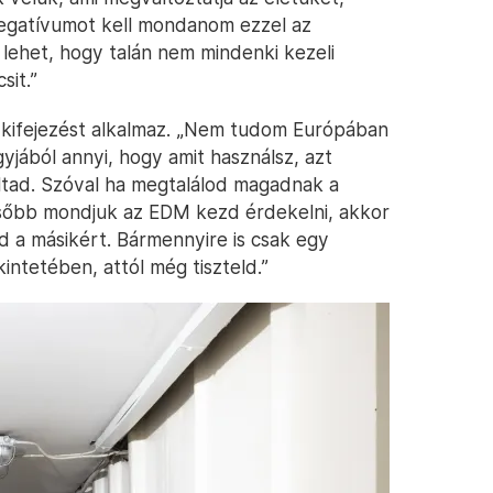
 negatívumot kell mondanom ezzel az
lehet, hogy talán nem mindenki kezeli
sit.”
i kifejezést alkalmaz. „Nem tudom Európában
yjából annyi, hogy amit használsz, azt
áltad. Szóval ha megtalálod magadnak a
 később mondjuk az EDM kezd érdekelni, akkor
yod a másikért. Bármennyire is csak egy
kintetében, attól még tiszteld.”