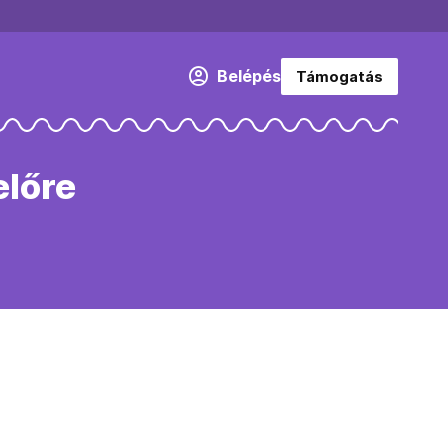
Belépés
Támogatás
előre