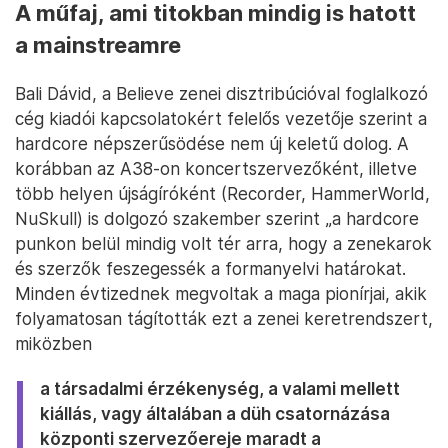
A műfaj, ami titokban mindig is hatott
a mainstreamre
Bali Dávid, a Believe zenei disztribúcióval foglalkozó
cég kiadói kapcsolatokért felelős vezetője szerint a
hardcore népszerűsödése nem új keletű dolog. A
korábban az A38-on koncertszervezőként, illetve
több helyen újságíróként (Recorder, HammerWorld,
NuSkull) is dolgozó szakember szerint „a hardcore
punkon belül mindig volt tér arra, hogy a zenekarok
és szerzők feszegessék a formanyelvi határokat.
Minden évtizednek megvoltak a maga pionírjai, akik
folyamatosan tágították ezt a zenei keretrendszert,
miközben
a társadalmi érzékenység, a valami mellett
kiállás, vagy általában a düh csatornázása
központi szervezőereje maradt a