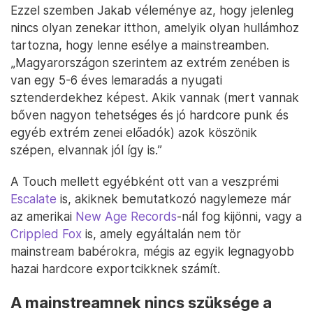
Ezzel szemben Jakab véleménye az, hogy jelenleg
nincs olyan zenekar itthon, amelyik olyan hullámhoz
tartozna, hogy lenne esélye a mainstreamben.
„Magyarországon szerintem az extrém zenében is
van egy 5-6 éves lemaradás a nyugati
sztenderdekhez képest. Akik vannak (mert vannak
bőven nagyon tehetséges és jó hardcore punk és
egyéb extrém zenei előadók) azok köszönik
szépen, elvannak jól így is.”
A Touch mellett egyébként ott van a veszprémi
Escalate
is, akiknek bemutatkozó nagylemeze már
az amerikai
New Age Records
-nál fog kijönni, vagy a
Crippled Fox
is, amely egyáltalán nem tör
mainstream babérokra, mégis az egyik legnagyobb
hazai hardcore exportcikknek számít.
A mainstreamnek nincs szüksége a