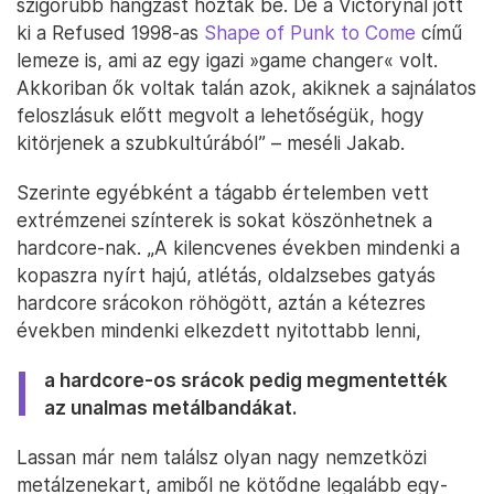
szigorúbb hangzást hoztak be. De a Victorynál jött
ki a Refused 1998-as
Shape of Punk to Come
című
lemeze is, ami az egy igazi »game changer« volt.
Akkoriban ők voltak talán azok, akiknek a sajnálatos
feloszlásuk előtt megvolt a lehetőségük, hogy
kitörjenek a szubkultúrából” – meséli Jakab.
Szerinte egyébként a tágabb értelemben vett
extrémzenei színterek is sokat köszönhetnek a
hardcore-nak. „A kilencvenes években mindenki a
kopaszra nyírt hajú, atlétás, oldalzsebes gatyás
hardcore srácokon röhögött, aztán a kétezres
években mindenki elkezdett nyitottabb lenni,
a hardcore-os srácok pedig megmentették
az unalmas metálbandákat.
Lassan már nem találsz olyan nagy nemzetközi
metálzenekart, amiből ne kötődne legalább egy-