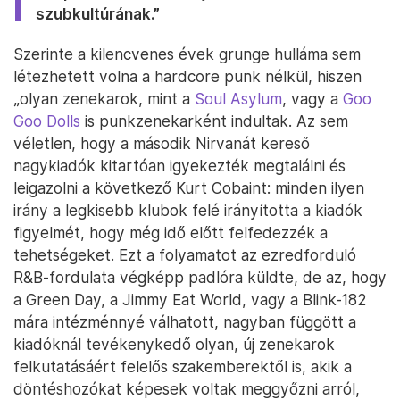
szubkultúrának.”
Szerinte a kilencvenes évek grunge hulláma sem
létezhetett volna a hardcore punk nélkül, hiszen
„olyan zenekarok, mint a
Soul Asylum
, vagy a
Goo
Goo Dolls
is punkzenekarként indultak. Az sem
véletlen, hogy a második Nirvanát kereső
nagykiadók kitartóan igyekezték megtalálni és
leigazolni a következő Kurt Cobaint: minden ilyen
irány a legkisebb klubok felé irányította a kiadók
figyelmét, hogy még idő előtt felfedezzék a
tehetségeket. Ezt a folyamatot az ezredforduló
R&B-fordulata végképp padlóra küldte, de az, hogy
a Green Day, a Jimmy Eat World, vagy a Blink-182
mára intézménnyé válhatott, nagyban függött a
kiadóknál tevékenykedő olyan, új zenekarok
felkutatásáért felelős szakemberektől is, akik a
döntéshozókat képesek voltak meggyőzni arról,