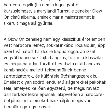
hardcore egyik (ha nem a legnagyobb)
kurzuslemeze, a marylandi Turnstile zenekar Glow
On című albuma, aminek már a mainstreamet is
sikerült maga alá gyűrnie.
A Glow On zeneileg nem egy klasszikus értelemben
vett hardcore lemez, sokkal inkább rockalbum, épp
ezért válhatott hardcore kapudroggá. Jó ízzel
vegyül benne sok fajta hangzás, hiszen a klasszikus
és megunhatatlan torzított és tiszta gitárhangzás
kombinációja mellett felcsendülnek benne
szintetizátorok, és különféle ütőshangszerek is.
Emellett olyan sodró lendületű slágerekkel pakolták
tele, amelyek kellően egyszerű, de mégis ravasz
dalszerkezetekre épülnek; alapvetően a hardcore-
ból jól ismert elemeket használják, mégis van
bennük egy-egy csavar.