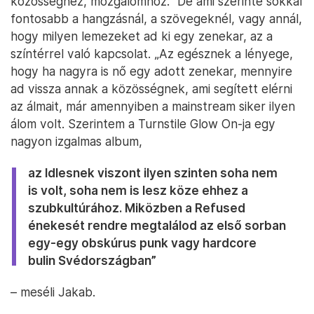
közösséghez, mozgalomhoz.” De ami szerinte sokkal
fontosabb a hangzásnál, a szövegeknél, vagy annál,
hogy milyen lemezeket ad ki egy zenekar, az a
színtérrel való kapcsolat. „Az egésznek a lényege,
hogy ha nagyra is nő egy adott zenekar, mennyire
ad vissza annak a közösségnek, ami segített elérni
az álmait, már amennyiben a mainstream siker ilyen
álom volt. Szerintem a Turnstile Glow On-ja egy
nagyon izgalmas album,
az Idlesnek viszont ilyen szinten soha nem
is volt, soha nem is lesz köze ehhez a
szubkultúrához. Miközben a Refused
énekesét rendre megtalálod az első sorban
egy-egy obskúrus punk vagy hardcore
bulin Svédországban”
– meséli Jakab.