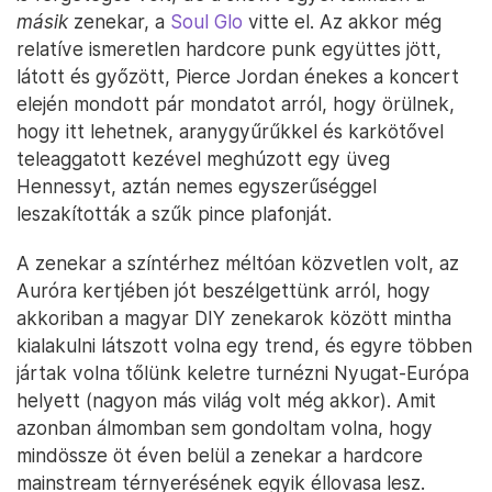
másik
zenekar, a
Soul Glo
vitte el. Az akkor még
relatíve ismeretlen hardcore punk együttes jött,
látott és győzött, Pierce Jordan énekes a koncert
elején mondott pár mondatot arról, hogy örülnek,
hogy itt lehetnek, aranygyűrűkkel és karkötővel
teleaggatott kezével meghúzott egy üveg
Hennessyt, aztán nemes egyszerűséggel
leszakították a szűk pince plafonját.
A zenekar a színtérhez méltóan közvetlen volt, az
Auróra kertjében jót beszélgettünk arról, hogy
akkoriban a magyar DIY zenekarok között mintha
kialakulni látszott volna egy trend, és egyre többen
jártak volna tőlünk keletre turnézni Nyugat-Európa
helyett (nagyon más világ volt még akkor). Amit
azonban álmomban sem gondoltam volna, hogy
mindössze öt éven belül a zenekar a hardcore
mainstream térnyerésének egyik éllovasa lesz.