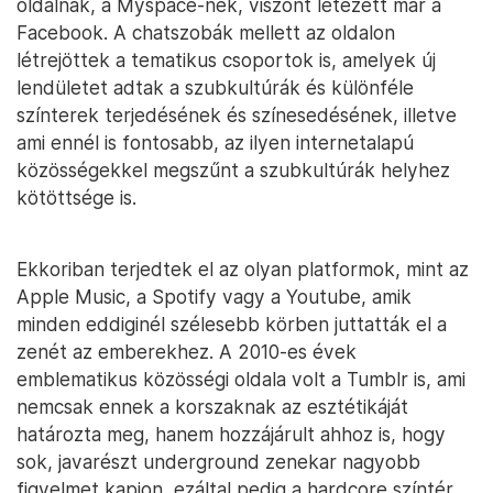
oldalnak, a Myspace-nek, viszont létezett már a
Facebook. A chatszobák mellett az oldalon
létrejöttek a tematikus csoportok is, amelyek új
lendületet adtak a szubkultúrák és különféle
színterek terjedésének és színesedésének, illetve
ami ennél is fontosabb, az ilyen internetalapú
közösségekkel megszűnt a szubkultúrák helyhez
kötöttsége is.
Ekkoriban terjedtek el az olyan platformok, mint az
Apple Music, a Spotify vagy a Youtube, amik
minden eddiginél szélesebb körben juttatták el a
zenét az emberekhez. A 2010-es évek
emblematikus közösségi oldala volt a Tumblr is, ami
nemcsak ennek a korszaknak az esztétikáját
határozta meg, hanem hozzájárult ahhoz is, hogy
sok, javarészt underground zenekar nagyobb
figyelmet kapjon, ezáltal pedig a hardcore színtér