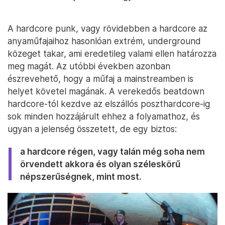
A hardcore punk, vagy rövidebben a hardcore az
anyaműfajaihoz hasonlóan extrém, underground
közeget takar, ami eredetileg valami ellen határozza
meg magát. Az utóbbi években azonban
észrevehető, hogy a műfaj a mainstreamben is
helyet követel magának. A verekedős beatdown
hardcore-tól kezdve az elszállós poszthardcore-ig
sok minden hozzájárult ehhez a folyamathoz, és
ugyan a jelenség összetett, de egy biztos:
a hardcore régen, vagy talán még soha nem
örvendett akkora és olyan széleskörű
népszerűségnek, mint most.