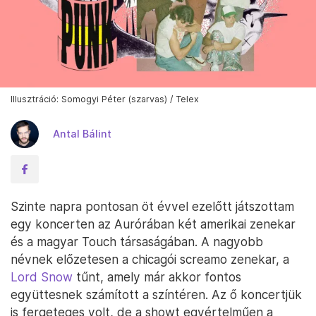
Illusztráció: Somogyi Péter (szarvas) / Telex
Antal Bálint
Szinte napra pontosan öt évvel ezelőtt játszottam
egy koncerten az Aurórában két amerikai zenekar
és a magyar Touch társaságában. A nagyobb
névnek előzetesen a chicagói screamo zenekar, a
Lord Snow
tűnt, amely már akkor fontos
együttesnek számított a színtéren. Az ő koncertjük
is fergeteges volt, de a showt egyértelműen a