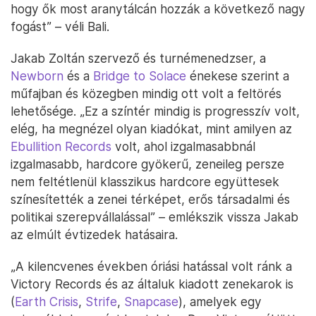
hogy ők most aranytálcán hozzák a következő nagy
fogást” – véli Bali.
Jakab Zoltán szervező és turnémenedzser, a
Newborn
és a
Bridge to Solace
énekese szerint a
műfajban és közegben mindig ott volt a feltörés
lehetősége. „Ez a színtér mindig is progresszív volt,
elég, ha megnézel olyan kiadókat, mint amilyen az
Ebullition Records
volt, ahol izgalmasabbnál
izgalmasabb, hardcore gyökerű, zeneileg persze
nem feltétlenül klasszikus hardcore együttesek
színesítették a zenei térképet, erős társadalmi és
politikai szerepvállalással” – emlékszik vissza Jakab
az elmúlt évtizedek hatásaira.
„A kilencvenes években óriási hatással volt ránk a
Victory Records és az általuk kiadott zenekarok is
(
Earth Crisis
,
Strife
,
Snapcase
), amelyek egy