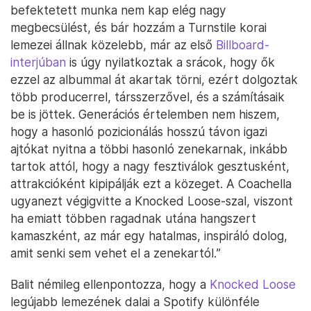
befektetett munka nem kap elég nagy
megbecsülést, és bár hozzám a Turnstile korai
lemezei állnak közelebb, már az első
Billboard-
interjúban
is úgy nyilatkoztak a srácok, hogy ők
ezzel az albummal át akartak törni, ezért dolgoztak
több producerrel, társszerzővel, és a számításaik
be is jöttek. Generációs értelemben nem hiszem,
hogy a hasonló pozicionálás hosszú távon igazi
ajtókat nyitna a többi hasonló zenekarnak, inkább
tartok attól, hogy a nagy fesztiválok gesztusként,
attrakcióként kipipálják ezt a közeget. A Coachella
ugyanezt végigvitte a Knocked Loose-szal, viszont
ha emiatt többen ragadnak utána hangszert
kamaszként, az már egy hatalmas, inspiráló dolog,
amit senki sem vehet el a zenekartól.”
Balit némileg ellenpontozza, hogy a
Knocked Loose
legújabb lemezének dalai a Spotify különféle