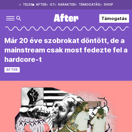
TELEX
AFTER
G7
KARAKTER
TÁMOGATÁS
SHOP
Támogatás
Már 20 éve szobrokat döntött, de a
mainstream csak most fedezte fel a
hardcore-t
AFTER