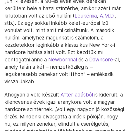
„Én 14 évesen, a ‘90-es évek évek derekán
kerültem bele a hazai színtérbe, amikor azért már
kifutóban volt az első hullám (
Leukémia
,
A.M.D.
,
stb.). Ez egy sokkal inkább kelet-európai ízű
vonulat volt, mint amit mi csináltunk. A második
hullám, amelyhez magunkat is számolom, a
kezdetekkor leginkább a klasszikus New York-i
hardcore hatása alatt volt. Ezt kezdtük mi
bontogatni anno a
Newbornnal
és a
Dawncore
-al,
amely talán a két – nemzetközileg is –
legsikeresebb zenekar volt itthon” – emlékszik
vissza Jakab.
Ahogyan a vele készült
After-adásból
is kiderült, a
kilencvenes évek igazi aranykora volt a magyar
hardcore színtérnek. „Volt egy nagyon jó közösségi
érzés. Mindenki olvasgatta a másik pólóján, hogy
hú, ez milyen zenekar, elindult a cserélgetés,