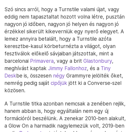
Szó sincs arról, hogy a Turnstile valami újat, vagy
eddig nem tapasztaltat hozott volna létre, pusztán
nagyon jó időben, nagyon jó helyen és nagyon jó
érzékkel sikerült kikeverniük egy nyerő elegyet. A
lemez annyira betalált, hogy a Turnstile azóta
keresztbe-kasul körbeturnézta a világot, olyan
fesztiválok előkelő sávjaiban játszottak, mint a
barcelonai
Primavera
, vagy a brit
Glastonbury
,
meghívást kaptak
Jimmy Fallonhoz
, és a
Tiny
Desk
be is, összesen
négy
Grammyre jelölték őket,
nemrég pedig saját
cipőjük
jött ki a Converse-szel
közösen.
A Turnstile titka azonban nemcsak a zenében rejlik,
hanem abban is, hogy egyáltalán nem egy új
formációról beszélünk. A zenekar 2010-ben alakult,
a Glow On a harmadik nagylemezük volt, 2019-ben