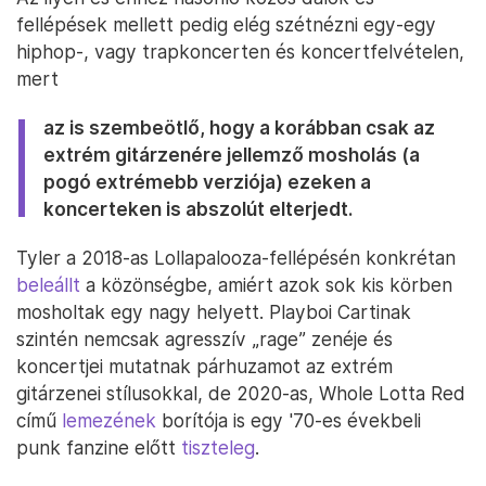
fellépések mellett pedig elég szétnézni egy-egy
hiphop-, vagy trapkoncerten és koncertfelvételen,
mert
az is szembeötlő, hogy a korábban csak az
extrém gitárzenére jellemző mosholás (a
pogó extrémebb verziója) ezeken a
koncerteken is abszolút elterjedt.
Tyler a 2018-as Lollapalooza-fellépésén konkrétan
beleállt
a közönségbe, amiért azok sok kis körben
mosholtak egy nagy helyett. Playboi Cartinak
szintén nemcsak agresszív „rage” zenéje és
koncertjei mutatnak párhuzamot az extrém
gitárzenei stílusokkal, de 2020-as, Whole Lotta Red
című
lemezének
borítója is egy '70-es évekbeli
punk fanzine előtt
tiszteleg
.