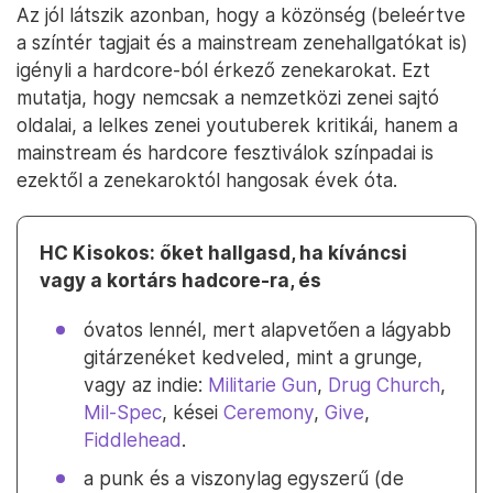
Az jól látszik azonban, hogy a közönség (beleértve
a színtér tagjait és a mainstream zenehallgatókat is)
igényli a hardcore-ból érkező zenekarokat. Ezt
mutatja, hogy nemcsak a nemzetközi zenei sajtó
oldalai, a lelkes zenei youtuberek kritikái, hanem a
mainstream és hardcore fesztiválok színpadai is
ezektől a zenekaroktól hangosak évek óta.
HC Kisokos: őket hallgasd, ha kíváncsi
vagy a kortárs hadcore-ra, és
óvatos lennél, mert alapvetően a lágyabb
gitárzenéket kedveled, mint a grunge,
vagy az indie:
Militarie Gun
,
Drug Church
,
Mil-Spec
, kései
Ceremony
,
Give
,
Fiddlehead
.
a punk és a viszonylag egyszerű (de