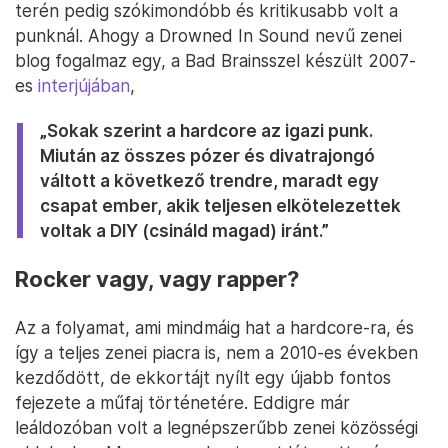
terén pedig szókimondóbb és kritikusabb volt a
punknál. Ahogy a Drowned In Sound nevű zenei
blog fogalmaz egy, a Bad Brainsszel készült 2007-
es
interjújában
,
„Sokak szerint a hardcore az igazi punk.
Miután az összes pózer és divatrajongó
váltott a következő trendre, maradt egy
csapat ember, akik teljesen elkötelezettek
voltak a DIY (csináld magad) iránt.”
Rocker vagy, vagy rapper?
Az a folyamat, ami mindmáig hat a hardcore-ra, és
így a teljes zenei piacra is, nem a 2010-es években
kezdődött, de ekkortájt nyílt egy újabb fontos
fejezete a műfaj történetére. Eddigre már
leáldozóban volt a legnépszerűbb zenei közösségi