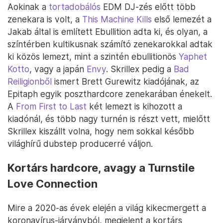
Aokinak a
tortadobálós
EDM DJ-zés előtt több
zenekara is volt, a
This Machine Kills
első lemezét a
Jakab által is említett Ebullition adta ki, és olyan, a
színtérben kultikusnak számító zenekarokkal adtak
ki közös lemezt, mint a szintén ebullitionös
Yaphet
Kotto
, vagy a japán
Envy
. Skrillex pedig a
Bad
Reiligionből
ismert Brett Gurewitz kiadójának, az
Epitaph egyik poszthardcore zenekarában énekelt.
A
From First to Last
két lemezt is kihozott a
kiadónál, és több nagy turnén is részt vett, mielőtt
Skrillex kiszállt volna, hogy nem sokkal később
világhírű dubstep producerré váljon.
Kortárs hardcore, avagy a Turnstile
Love Connection
Mire a 2020-as évek elején a világ kikecmergett a
koronavírus-járványból, megjelent a kortárs