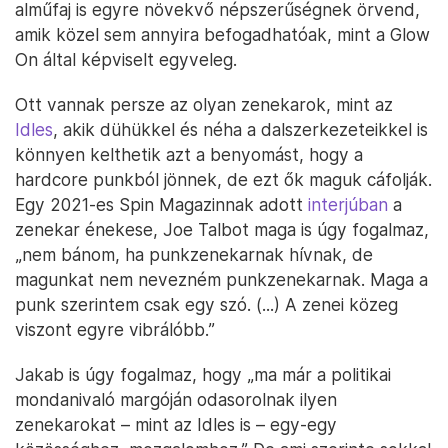
alműfaj is egyre növekvő népszerűségnek örvend,
amik közel sem annyira befogadhatóak, mint a Glow
On által képviselt egyveleg.
Ott vannak persze az olyan zenekarok, mint az
Idles
, akik dühükkel és néha a dalszerkezeteikkel is
könnyen kelthetik azt a benyomást, hogy a
hardcore punkból jönnek, de ezt ők maguk cáfolják.
Egy 2021-es Spin Magazinnak adott
interjúban
a
zenekar énekese, Joe Talbot maga is úgy fogalmaz,
„nem bánom, ha punkzenekarnak hívnak, de
magunkat nem nevezném punkzenekarnak. Maga a
punk szerintem csak egy szó. (...) A zenei közeg
viszont egyre vibrálóbb.”
Jakab is úgy fogalmaz, hogy „ma már a politikai
mondanivaló margóján odasorolnak ilyen
zenekarokat – mint az Idles is – egy-egy