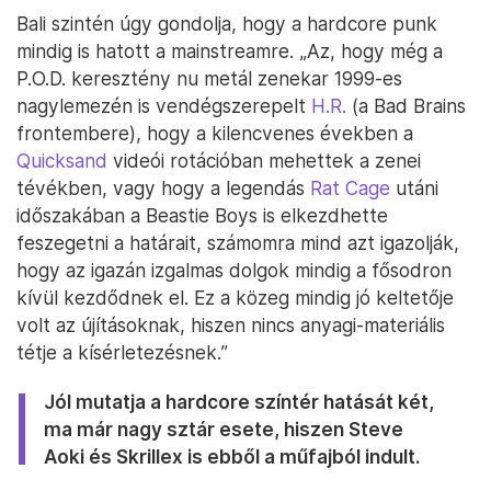
Bali szintén úgy gondolja, hogy a hardcore punk
mindig is hatott a mainstreamre. „Az, hogy még a
P.O.D. keresztény nu metál zenekar 1999-es
nagylemezén is vendégszerepelt
H.R.
(a Bad Brains
frontembere), hogy a kilencvenes években a
Quicksand
videói rotációban mehettek a zenei
tévékben, vagy hogy a legendás
Rat Cage
utáni
időszakában a Beastie Boys is elkezdhette
feszegetni a határait, számomra mind azt igazolják,
hogy az igazán izgalmas dolgok mindig a fősodron
kívül kezdődnek el. Ez a közeg mindig jó keltetője
volt az újításoknak, hiszen nincs anyagi-materiális
tétje a kísérletezésnek.”
Jól mutatja a hardcore színtér hatását két,
ma már nagy sztár esete, hiszen Steve
Aoki és Skrillex is ebből a műfajból indult.