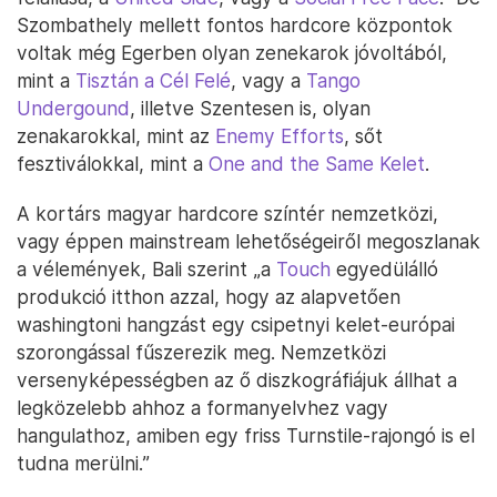
Szombathely mellett fontos hardcore központok
voltak még Egerben olyan zenekarok jóvoltából,
mint a
Tisztán a Cél Felé
, vagy a
Tango
Undergound
, illetve Szentesen is, olyan
zenakarokkal, mint az
Enemy Efforts
, sőt
fesztiválokkal, mint a
One and the Same Kelet
.
A kortárs magyar hardcore színtér nemzetközi,
vagy éppen mainstream lehetőségeiről megoszlanak
a vélemények, Bali szerint „a
Touch
egyedülálló
produkció itthon azzal, hogy az alapvetően
washingtoni hangzást egy csipetnyi kelet-európai
szorongással fűszerezik meg. Nemzetközi
versenyképességben az ő diszkográfiájuk állhat a
legközelebb ahhoz a formanyelvhez vagy
hangulathoz, amiben egy friss Turnstile-rajongó is el
tudna merülni.”