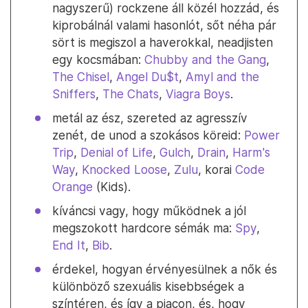
nagyszerű) rockzene áll közél hozzád, és
kiprobálnál valami hasonlót, sőt néha pár
sört is megiszol a haverokkal, neadjisten
egy kocsmában:
Chubby and the Gang
,
The Chisel
,
Angel Du$t
,
Amyl and the
Sniffers
,
The Chats
,
Viagra Boys
.
metál az ész, szereted az agresszív
zenét, de unod a szokásos köreid:
Power
Trip
,
Denial of Life
,
Gulch
,
Drain
,
Harm's
Way
,
Knocked Loose
,
Zulu
, korai
Code
Orange
(Kids).
kíváncsi vagy, hogy működnek a jól
megszokott hardcore sémák ma:
Spy
,
End It
,
Bib
.
érdekel, hogyan érvényesülnek a nők és
különböző szexuális kisebbségek a
színtéren, és így a piacon, és, hogy