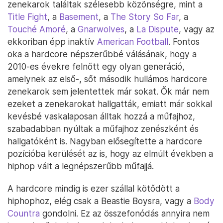
zenekarok találtak szélesebb közönségre, mint a
Title Fight
, a
Basement
, a
The Story So Far
, a
Touché Amoré
, a
Gnarwolves
, a
La Dispute
, vagy az
ekkoriban épp inaktív
American Football
. Fontos
oka a hardcore népszerűbbé válásának, hogy a
2010-es évekre felnőtt egy olyan generáció,
amelynek az első-, sőt második hullámos hardcore
zenekarok sem jelentettek már sokat. Ők már nem
ezeket a zenekarokat hallgatták, emiatt már sokkal
kevésbé vaskalaposan álltak hozzá a műfajhoz,
szabadabban nyúltak a műfajhoz zenészként és
hallgatóként is. Nagyban elősegítette a hardcore
pozícióba kerülését az is, hogy az elmúlt években a
hiphop vált a legnépszerűbb műfajjá.
A hardcore mindig is ezer szállal kötődött a
hiphophoz, elég csak a Beastie Boysra, vagy a
Body
Countra
gondolni. Ez az összefonódás annyira nem