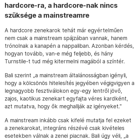
hardcore-ra, a hardcore-nak nincs
szüksége a mainstreamre
A hardcore zenekarok tehát már egyértelműen
nem csak a mainstream spájzában vannak, hanem
trónolnak a kanapén a nappaliban. Azonban kérdés,
hogyan tovább, van-e még feljebb, és hány
Turnstile-t tud még kitermelni magából a színtér.
Bali szerint „a mainstream általánosságban igényli,
hogy a kölcsönös hitelesítés jegyében végigvigyen a
legnagyobb fesztiválokon egy-egy lentről jövő,
zajos, kaotikus zenekart egyfajta véres kardként,
azt mutatva, hogy ők meghallják az igényeket."
A mainstream inkább csak kifelé mutatja fel ezeket
a zenekarokat, integráns részévé csak kivételes
esetekben válnak a zenei piacnak. Bali úgy véli, „a