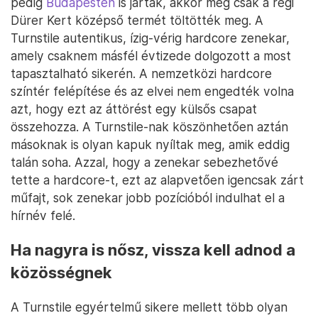
pedig
Budapesten
is jártak, akkor még csak a régi
Dürer Kert középső termét töltötték meg. A
Turnstile autentikus, ízig-vérig hardcore zenekar,
amely csaknem másfél évtizede dolgozott a most
tapasztalható sikerén. A nemzetközi hardcore
színtér felépítése és az elvei nem engedték volna
azt, hogy ezt az áttörést egy külsős csapat
összehozza. A Turnstile-nak köszönhetően aztán
másoknak is olyan kapuk nyíltak meg, amik eddig
talán soha. Azzal, hogy a zenekar sebezhetővé
tette a hardcore-t, ezt az alapvetően igencsak zárt
műfajt, sok zenekar jobb pozícióból indulhat el a
hírnév felé.
Ha nagyra is nősz, vissza kell adnod a
közösségnek
A Turnstile egyértelmű sikere mellett több olyan