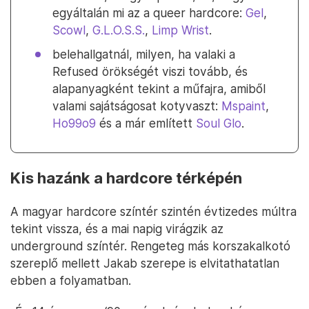
egyáltalán mi az a queer hardcore:
Gel
,
Scowl
,
G.L.O.S.S.
,
Limp Wrist
.
belehallgatnál, milyen, ha valaki a
Refused örökségét viszi tovább, és
alapanyagként tekint a műfajra, amiből
valami sajátságosat kotyvaszt:
Mspaint
,
Ho99o9
és a már említett
Soul Glo
.
Kis hazánk a hardcore térképén
A magyar hardcore színtér szintén évtizedes múltra
tekint vissza, és a mai napig virágzik az
underground színtér. Rengeteg más korszakalkotó
szereplő mellett Jakab szerepe is elvitathatatlan
ebben a folyamatban.