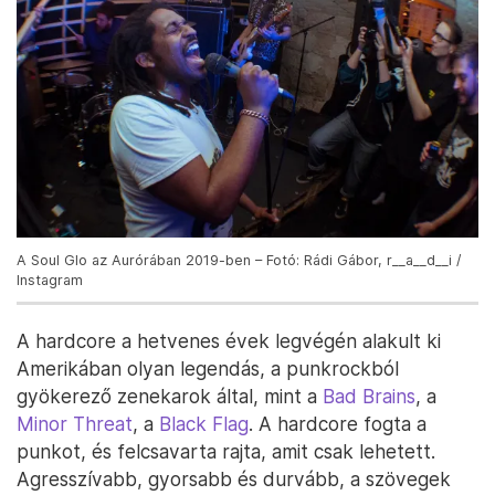
A Soul Glo az Aurórában 2019-ben – Fotó: Rádi Gábor, r__a__d__i /
Instagram
A hardcore a hetvenes évek legvégén alakult ki
Amerikában olyan legendás, a punkrockból
gyökerező zenekarok által, mint a
Bad Brains
, a
Minor Threat
, a
Black Flag
. A hardcore fogta a
punkot, és felcsavarta rajta, amit csak lehetett.
Agresszívabb, gyorsabb és durvább, a szövegek