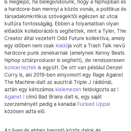
is meglepő, ha belegondolunk, hogy a hiphopban és
a hardcore-ban mennyi a közös vonás, a politikus és
társadalomkritikus szövegektől egészen az utcai
kultúra fontosságáig. Ebben a folyamatban olyan
előadók kollaborációi is segítettek, mint a Tyler, The
Creator által vezetett Odd Future kollektíva, amely
egy időben nem csak
kiadó
ja volt a Trash Talk nevű
hardcore punk zenekarnak (amelynek Kenny Beats
hiphop sztárproducer is segített), de rendszeresen
koncerteztek
is együtt. De ott van például Denzel
Curry is, aki 2019-ben elnyomott egy Rage Against
The Machine-dalt az ausztrál Triple J rádiónál,
aztán egy kétszámos
kislemezen
feldolgozta az
I
Against I
című Bad Brains dalt is, egy saját
szerzeményét pedig a kanadai
Fucked Uppal
közösen adta elő.
Az ilyen és ehhez hasonló közös dalok és