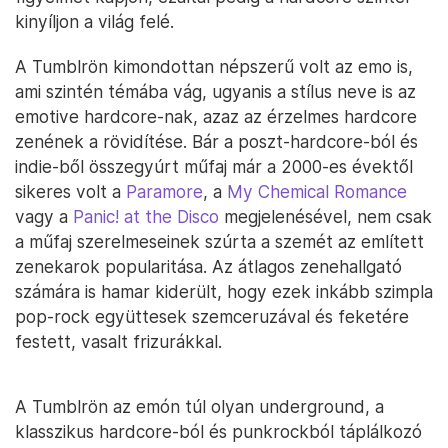
kinyíljon a világ felé.
A Tumblrön kimondottan népszerű volt az emo is,
ami szintén témába vág, ugyanis a stílus neve is az
emotive hardcore-nak, azaz az érzelmes hardcore
zenének a rövidítése. Bár a poszt-hardcore-ból és
indie-ből összegyúrt műfaj már a 2000-es évektől
sikeres volt a
Paramore
, a
My Chemical Romance
vagy a
Panic! at the Disco
megjelenésével, nem csak
a műfaj szerelmeseinek szúrta a szemét az említett
zenekarok popularitása. Az átlagos zenehallgató
számára is hamar kiderült, hogy ezek inkább szimpla
pop-rock együttesek szemceruzával és feketére
festett, vasalt frizurákkal.
A Tumblrön az emón túl olyan underground, a
klasszikus hardcore-ból és punkrockból táplálkozó