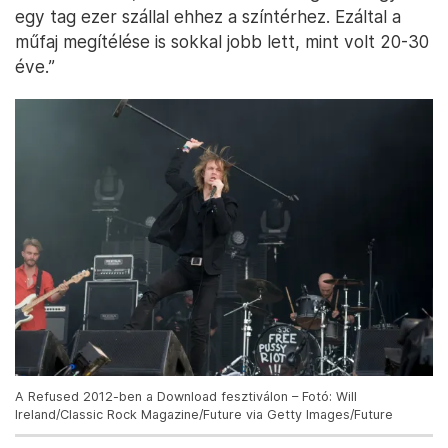
egy tag ezer szállal ehhez a színtérhez. Ezáltal a
műfaj megítélése is sokkal jobb lett, mint volt 20-30
éve.”
A Refused 2012-ben a Download fesztiválon – Fotó: Will
Ireland/Classic Rock Magazine/Future via Getty Images/Future