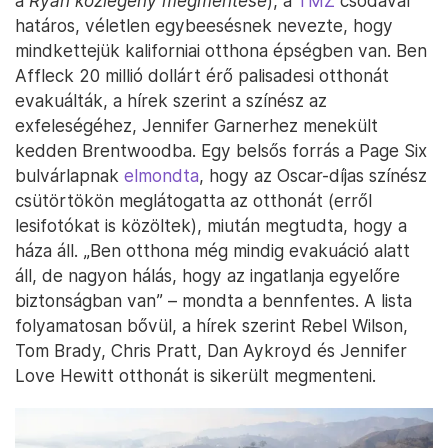
a
Ryan közlegény megmentése
), a
TMZ
csodával
határos, véletlen egybeesésnek nevezte, hogy
mindkettejük kaliforniai otthona épségben van. Ben
Affleck 20 millió dollárt érő palisadesi otthonát
evakuálták, a hírek szerint a színész az
exfeleségéhez, Jennifer Garnerhez menekült
kedden Brentwoodba. Egy belsős forrás a Page Six
bulvárlapnak
elmondta
, hogy az Oscar-díjas színész
csütörtökön meglátogatta az otthonát (erről
lesifotókat is közöltek), miután megtudta, hogy a
háza áll. „Ben otthona még mindig evakuáció alatt
áll, de nagyon hálás, hogy az ingatlanja egyelőre
biztonságban van” – mondta a bennfentes. A lista
folyamatosan bővül, a hírek szerint Rebel Wilson,
Tom Brady, Chris Pratt, Dan Aykroyd és Jennifer
Love Hewitt otthonát is sikerült megmenteni.