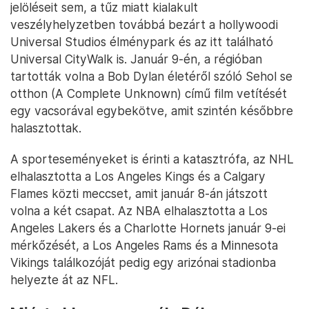
jelöléseit sem, a tűz miatt kialakult
veszélyhelyzetben továbbá bezárt a hollywoodi
Universal Studios élménypark és az itt található
Universal CityWalk is. Január 9-én, a régióban
tartották volna a Bob Dylan életéről szóló Sehol se
otthon (A Complete Unknown) című film vetítését
egy vacsorával egybekötve, amit szintén későbbre
halasztottak.
A sporteseményeket is érinti a katasztrófa, az NHL
elhalasztotta a Los Angeles Kings és a Calgary
Flames közti meccset, amit január 8-án játszott
volna a két csapat. Az NBA elhalasztotta a Los
Angeles Lakers és a Charlotte Hornets január 9-ei
mérkőzését, a Los Angeles Rams és a Minnesota
Vikings találkozóját pedig egy arizónai stadionba
helyezte át az NFL.