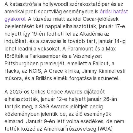
A katasztrófa a hollywoodi szórakoztatóipar és az
amerikai profi sportvilág eseményeire is
óriási hatást
gyakorol
. A tűzvész miatt az idei Oscar-jelölések
bejelentését két nappal elhalasztották, január 17-e
helyett így 19-én fedheti fel az Akadémia az
indulókat, és a szavazás is tovább tart, január 14-ig
lehet leadni a voksokat. A Paramount és a Max
törölték a Farkasember és a Vészhelyzet
Pittsburghben premierjét, emellett a Fallout, a
Hacks, az NCIS, A Grace klinika, Jimmy Kimmel esti
műsora, és a Briliáns elmék forgatása is szünetel.
A 2025-ös Critics Choice Awards díjátadót
elhalasztották, január 12-e helyett január 26-án
tartják meg, a SAG Awards jelöltjeit pedig
közleményben jelentik be, az élő eseményük
elmarad. Január 9-én lett volna esedékes, de nem
tették közzé az Amerikai Írószövetség (WGA)