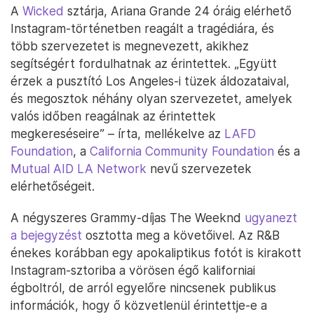
A
Wicked
sztárja, Ariana Grande 24 óráig elérhető
Instagram-történetben reagált a tragédiára, és
több szervezetet is megnevezett, akikhez
segítségért fordulhatnak az érintettek. „Együtt
érzek a pusztító Los Angeles-i tüzek áldozataival,
és megosztok néhány olyan szervezetet, amelyek
valós időben reagálnak az érintettek
megkereséseire” – írta, mellékelve az
LAFD
Foundation
, a
California Community Foundation
és a
Mutual AID LA Network
nevű szervezetek
elérhetőségeit.
A négyszeres Grammy-díjas The Weeknd
ugyanezt
a bejegyzést
osztotta meg a követőivel. Az R&B
énekes korábban egy apokaliptikus fotót is kirakott
Instagram-sztoriba a vörösen égő kaliforniai
égboltról, de arról egyelőre nincsenek publikus
információk, hogy ő közvetlenül érintettje-e a