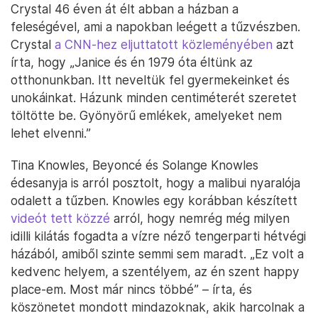
Crystal 46 éven át élt abban a házban a
feleségével, ami a napokban leégett a tűzvészben.
Crystal
a CNN-hez eljuttatott közleményében
azt
írta, hogy „Janice és én 1979 óta éltünk az
otthonunkban. Itt neveltük fel gyermekeinket és
unokáinkat. Házunk minden centiméterét szeretet
töltötte be. Gyönyörű emlékek, amelyeket nem
lehet elvenni.”
Tina Knowles, Beyoncé és Solange Knowles
édesanyja is arról posztolt, hogy a malibui nyaralója
odalett a tűzben. Knowles egy korábban készített
videót tett közzé
arról, hogy nemrég még milyen
idilli kilátás fogadta a vízre néző tengerparti hétvégi
házából, amiből szinte semmi sem maradt. „Ez volt a
kedvenc helyem, a szentélyem, az én szent happy
place-em. Most már nincs többé” – írta, és
köszönetet mondott mindazoknak, akik harcolnak a