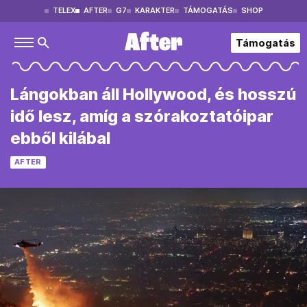
TELEX
AFTER
G7
KARAKTER
TÁMOGATÁS
SHOP
Támogatás
Lángokban áll Hollywood, és hosszú
idő lesz, amíg a szórakoztatóipar
ebből kilábal
AFTER