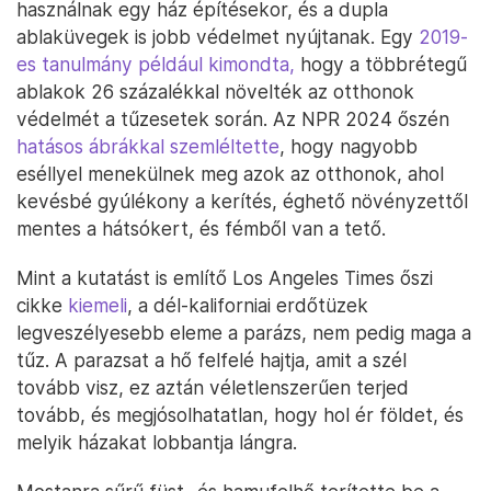
használnak egy ház építésekor, és a dupla
ablaküvegek is jobb védelmet nyújtanak. Egy
2019-
es tanulmány például kimondta,
hogy a többrétegű
ablakok 26 százalékkal növelték az otthonok
védelmét a tűzesetek során. Az NPR 2024 őszén
hatásos ábrákkal szemléltette
, hogy nagyobb
eséllyel menekülnek meg azok az otthonok, ahol
kevésbé gyúlékony a kerítés, éghető növényzettől
mentes a hátsókert, és fémből van a tető.
Mint a kutatást is említő Los Angeles Times őszi
cikke
kiemeli
, a dél-kaliforniai erdőtüzek
legveszélyesebb eleme a parázs, nem pedig maga a
tűz. A parazsat a hő felfelé hajtja, amit a szél
tovább visz, ez aztán véletlenszerűen terjed
tovább, és megjósolhatatlan, hogy hol ér földet, és
melyik házakat lobbantja lángra.