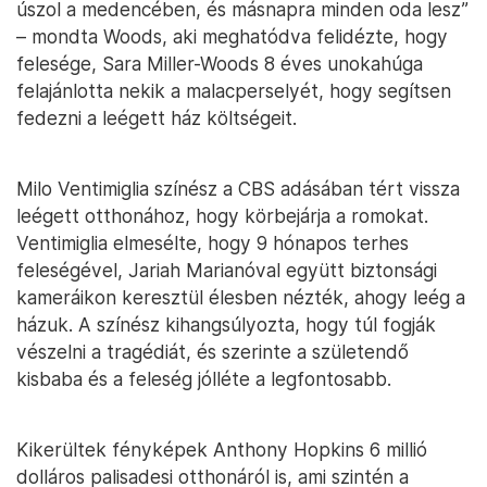
úszol a medencében, és másnapra minden oda lesz”
– mondta Woods, aki meghatódva felidézte, hogy
felesége, Sara Miller-Woods 8 éves unokahúga
felajánlotta nekik a malacperselyét, hogy segítsen
fedezni a leégett ház költségeit.
Milo Ventimiglia színész a CBS adásában tért vissza
leégett otthonához, hogy körbejárja a romokat.
Ventimiglia elmesélte, hogy 9 hónapos terhes
feleségével, Jariah Marianóval együtt biztonsági
kameráikon keresztül élesben nézték, ahogy leég a
házuk. A színész kihangsúlyozta, hogy túl fogják
vészelni a tragédiát, és szerinte a születendő
kisbaba és a feleség jólléte a legfontosabb.
Kikerültek fényképek Anthony Hopkins 6 millió
dolláros palisadesi otthonáról is, ami szintén a