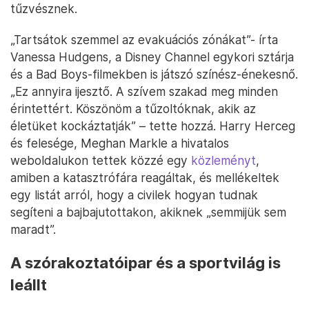
tűzvésznek.
„Tartsátok szemmel az evakuációs zónákat”- írta
Vanessa Hudgens, a Disney Channel egykori sztárja
és a Bad Boys-filmekben is játszó színész-énekesnő.
„Ez annyira ijesztő. A szívem szakad meg minden
érintettért. Köszönöm a tűzoltóknak, akik az
életüket kockáztatják” – tette hozzá. Harry Herceg
és felesége, Meghan Markle a hivatalos
weboldalukon tettek közzé egy
közleményt
,
amiben a katasztrófára reagáltak, és mellékeltek
egy listát arról, hogy a civilek hogyan tudnak
segíteni a bajbajutottakon, akiknek „semmijük sem
maradt”.
A szórakoztatóipar és a sportvilág is
leállt