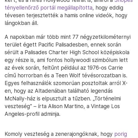
tényellenőrző portál megállapította
, hogy eddig
tévesen terjesztették a hamis online videók, hogy
lángokban áll.
A napokban már több mint 77 négyzetkilométernyi
terület égett Pacific Palisadesben, ennek során
sérült a Palisades Charter High School középiskola
egy része is, ami fontos hollywoodi szimbólum lett
az évek során, feltűnt például az 1976-os Carrie
című horrorban és a Teen Wolf tévésorozatban is.
Egyes felhasználók szomorúan posztoltak arról X-
en, hogy az Altadenában található legendás
McNally-ház is elpusztult a tűzben. „Történelmi
veszteség” – írta Alison Martino, a Vintage Los
Angeles-profil adminja.
Komoly veszteség a zenerajongóknak, hogy
porig