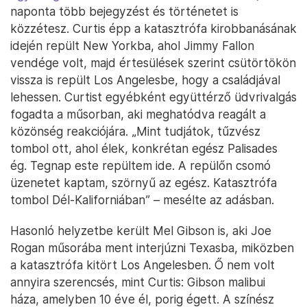
naponta több bejegyzést és történetet is
közzétesz. Curtis épp a katasztrófa kirobbanásának
idején repült New Yorkba, ahol Jimmy Fallon
vendége volt, majd értesülések szerint csütörtökön
vissza is repült Los Angelesbe, hogy a családjával
lehessen. Curtist egyébként együttérző üdvrivalgás
fogadta a műsorban, aki meghatódva reagált a
közönség reakciójára. „Mint tudjátok, tűzvész
tombol ott, ahol élek, konkrétan egész Palisades
ég. Tegnap este repültem ide. A repülőn csomó
üzenetet kaptam, szörnyű az egész. Katasztrófa
tombol Dél-Kaliforniában” – mesélte az adásban.
Hasonló helyzetbe került Mel Gibson is, aki Joe
Rogan műsorába ment interjúzni Texasba, miközben
a katasztrófa kitört Los Angelesben. Ő nem volt
annyira szerencsés, mint Curtis: Gibson malibui
háza, amelyben 10 éve él, porig égett. A színész