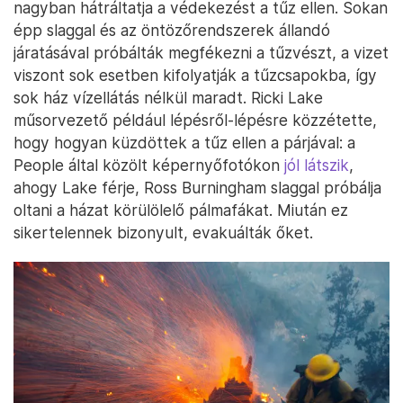
nagyban hátráltatja a védekezést a tűz ellen. Sokan
épp slaggal és az öntözőrendszerek állandó
járatásával próbálták megfékezni a tűzvészt, a vizet
viszont sok esetben kifolyatják a tűzcsapokba, így
sok ház vízellátás nélkül maradt. Ricki Lake
műsorvezető például lépésről-lépésre közzétette,
hogy hogyan küzdöttek a tűz ellen a párjával: a
People által közölt képernyőfotókon
jól látszik
,
ahogy Lake férje, Ross Burningham slaggal próbálja
oltani a házat körülölelő pálmafákat. Miután ez
sikertelennek bizonyult, evakuálták őket.