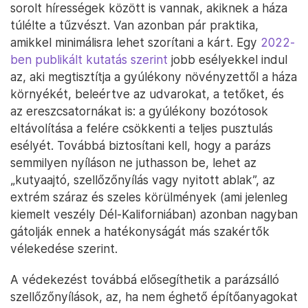
sorolt hírességek között is vannak, akiknek a háza
túlélte a tűzvészt. Van azonban pár praktika,
amikkel minimálisra lehet szorítani a kárt. Egy
2022-
ben publikált kutatás szerint
jobb esélyekkel indul
az, aki megtisztítja a gyúlékony növényzettől a háza
környékét, beleértve az udvarokat, a tetőket, és
az ereszcsatornákat is: a gyúlékony bozótosok
eltávolítása a felére csökkenti a teljes pusztulás
esélyét. Továbbá biztosítani kell, hogy a parázs
semmilyen nyíláson ne juthasson be, lehet az
„kutyaajtó, szellőzőnyílás vagy nyitott ablak”, az
extrém száraz és szeles körülmények (ami jelenleg
kiemelt veszély Dél-Kaliforniában) azonban nagyban
gátolják ennek a hatékonyságát más szakértők
vélekedése szerint.
A védekezést továbbá elősegíthetik a parázsálló
szellőzőnyílások, az, ha nem éghető építőanyagokat