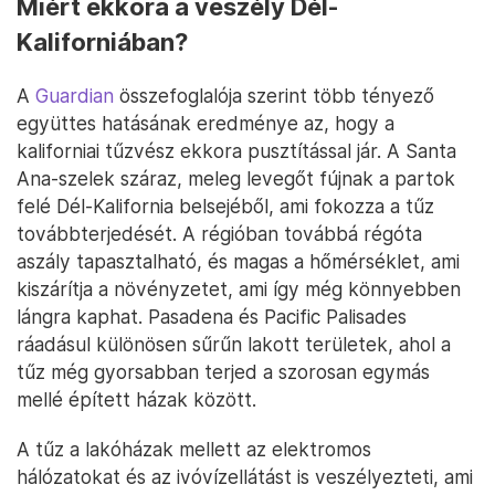
Miért ekkora a veszély Dél-
Kaliforniában?
A
Guardian
összefoglalója szerint több tényező
együttes hatásának eredménye az, hogy a
kaliforniai tűzvész ekkora pusztítással jár. A Santa
Ana-szelek száraz, meleg levegőt fújnak a partok
felé Dél-Kalifornia belsejéből, ami fokozza a tűz
továbbterjedését. A régióban továbbá régóta
aszály tapasztalható, és magas a hőmérséklet, ami
kiszárítja a növényzetet, ami így még könnyebben
lángra kaphat. Pasadena és Pacific Palisades
ráadásul különösen sűrűn lakott területek, ahol a
tűz még gyorsabban terjed a szorosan egymás
mellé épített házak között.
A tűz a lakóházak mellett az elektromos
hálózatokat és az ivóvízellátást is veszélyezteti, ami