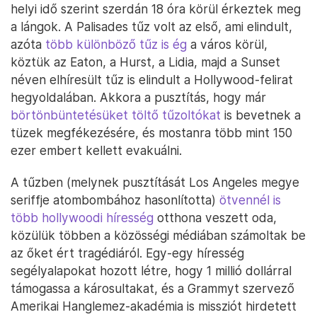
helyi idő szerint szerdán 18 óra körül érkeztek meg
a lángok. A Palisades tűz volt az első, ami elindult,
azóta
több különböző tűz is ég
a város körül,
köztük az Eaton, a Hurst, a Lidia, majd a Sunset
néven elhíresült tűz is elindult a Hollywood-felirat
hegyoldalában. Akkora a pusztítás, hogy már
börtönbüntetésüket töltő tűzoltókat
is bevetnek a
tüzek megfékezésére, és mostanra több mint 150
ezer embert kellett evakuálni.
A tűzben (melynek pusztítását Los Angeles megye
seriffje atombombához hasonlította)
ötvennél is
több hollywoodi híresség
otthona veszett oda,
közülük többen a közösségi médiában számoltak be
az őket ért tragédiáról. Egy-egy híresség
segélyalapokat hozott létre, hogy 1 millió dollárral
támogassa a károsultakat, és a Grammyt szervező
Amerikai Hanglemez-akadémia is missziót hirdetett