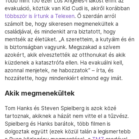
Több mint 150 ezer Los Angeles-i lakost érint az
evakuáció, köztük van Kid Cudi is, akiről korábban
többször is írtunk a Telexen
. Ő szerdán arról
számolt be, hogy sikeresen megmenekültek a
családjával, és mindenkit arra biztatott, hogy
mentsék az életüket. „A szeretteim, a kutyáim és én
is biztonságban vagyunk. Megszakad a szívem
azokért, akik elvesztették az otthonukat és akik
küzdenek a katasztrófa ellen. Ha evakuálni kell,
azonnal menjetek, ne habozzatok” – írta, és
hozzátette, hogy mindenkiért elmond egy imát.
Akik megmenekültek
Tom Hanks és Steven Spielberg is azok közé
tartoznak, akiknek a házát nem vitte el a tűzvész.
Spielberg és Hanks barátok, több filmen is
dolgoztak együtt (ezek közül talán a legismertebb