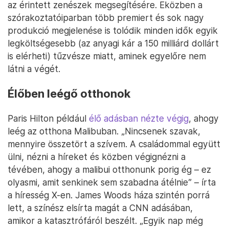
az érintett zenészek megsegítésére. Eközben a
szórakoztatóiparban több premiert és sok nagy
produkció megjelenése is tolódik minden idők egyik
legköltségesebb (az anyagi kár a 150 milliárd dollárt
is elérheti) tűzvésze miatt, aminek egyelőre nem
látni a végét.
Élőben leégő otthonok
Paris Hilton például
élő adásban nézte végig
, ahogy
leég az otthona Malibuban. „Nincsenek szavak,
mennyire összetört a szívem. A családommal együtt
ülni, nézni a híreket és közben végignézni a
tévében, ahogy a malibui otthonunk porig ég – ez
olyasmi, amit senkinek sem szabadna átélnie” – írta
a híresség X-en. James Woods háza szintén porrá
lett, a színész elsírta magát a CNN adásában,
amikor a katasztrófáról beszélt. „Egyik nap még