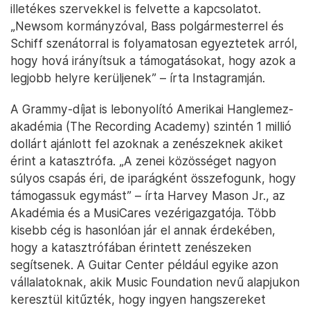
illetékes szervekkel is felvette a kapcsolatot.
„Newsom kormányzóval, Bass polgármesterrel és
Schiff szenátorral is folyamatosan egyeztetek arról,
hogy hová irányítsuk a támogatásokat, hogy azok a
legjobb helyre kerüljenek” – írta Instagramján.
A Grammy-díjat is lebonyolító Amerikai Hanglemez-
akadémia (The Recording Academy) szintén 1 millió
dollárt ajánlott fel azoknak a zenészeknek akiket
érint a katasztrófa. „A zenei közösséget nagyon
súlyos csapás éri, de iparágként összefogunk, hogy
támogassuk egymást” – írta Harvey Mason Jr., az
Akadémia és a MusiCares vezérigazgatója. Több
kisebb cég is hasonlóan jár el annak érdekében,
hogy a katasztrófában érintett zenészeken
segítsenek. A Guitar Center például egyike azon
vállalatoknak, akik Music Foundation nevű alapjukon
keresztül kitűzték, hogy ingyen hangszereket