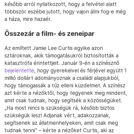
később arról nyilatkozott, hogy a felvétel alatt
többször eszébe jutott, hogy vajon állni fog-e még
a háza, mire hazaér.
Összezár a film- és zeneipar
Az említett Jamie Lee Curtis egyike azon
sztároknak, akik támogatásukról biztosították a
katasztrófa érintettjeit. Január 9-én a színésznő
bejelentette
, hogy gyerekeivel és férjével együtt 1
millió dollárt adományoznak a családi alapjukból,
hogy támogassák a tűz elleni küzdelmet. A színész
azt kérte a nézőktől, hogy tegyenek meg mindent,
amit csak tudnak, hogy segítsék a közösségüket.
„Ha most nincs is szükségük rá, később biztos
szükségük lesz! Adjanak vért, adakozzanak,
segítsenek az állatmenhelyeken, amit csak meg
tudnak tenni” – kérte a nézőket Curtis, aki az