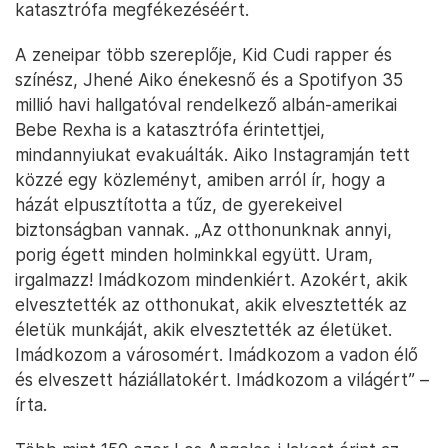
katasztrófa megfékezéséért.
A zeneipar több szereplője, Kid Cudi rapper és
színész, Jhené Aiko énekesnő és a Spotifyon 35
millió havi hallgatóval rendelkező albán-amerikai
Bebe Rexha is a katasztrófa érintettjei,
mindannyiukat evakuálták. Aiko Instagramján tett
közzé egy közleményt, amiben arról ír, hogy a
házát elpusztította a tűz, de gyerekeivel
biztonságban vannak. „Az otthonunknak annyi,
porig égett minden holminkkal együtt. Uram,
irgalmazz! Imádkozom mindenkiért. Azokért, akik
elvesztették az otthonukat, akik elvesztették az
életük munkáját, akik elvesztették az életüket.
Imádkozom a városomért. Imádkozom a vadon élő
és elveszett háziállatokért. Imádkozom a világért” –
írta.