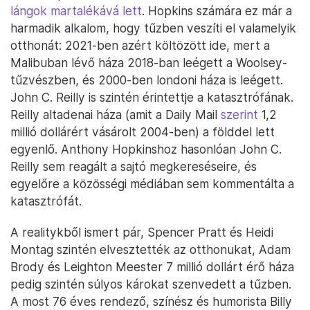
lángok martalékává lett
. Hopkins számára ez már a
harmadik alkalom, hogy tűzben veszíti el valamelyik
otthonát: 2021-ben azért költözött ide, mert a
Malibuban lévő háza 2018-ban leégett a Woolsey-
tűzvészben, és 2000-ben londoni háza is leégett.
John C. Reilly is szintén érintettje a katasztrófának.
Reilly altadenai háza (amit a Daily Mail
szerint
1,2
millió dollárért vásárolt 2004-ben) a földdel lett
egyenlő. Anthony Hopkinshoz hasonlóan John C.
Reilly sem reagált a sajtó megkereséseire, és
egyelőre a közösségi médiában sem kommentálta a
katasztrófát.
A realitykből ismert pár, Spencer Pratt és Heidi
Montag szintén elvesztették az otthonukat, Adam
Brody és Leighton Meester 7 millió dollárt érő háza
pedig szintén súlyos károkat szenvedett a tűzben.
A most 76 éves rendező, színész és humorista Billy