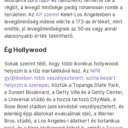
Mostanra sűrű füst- és hamufelhő terítette be a
régiót, a levegő minősége pedig rohamosan romlik a
területen. Az
AP szerint
Kelet-Los Angelesben a
levegőminőség indexe elérte a 173-as értéket, mint
említik, jó levegőminőségnek az 50-es vagy annál
alacsonyabb érték tekinthető.
Ég Hollywood
Sokak szerint félő, hogy több ikonikus hollywoodi
helyszín is a tűz martalékává lesz. Az
NPR
gyűjtésében több veszélyeztetett, azóta bezárt
helyszín is szerepel
, köztük a Topanga State Park,
a Sunset Boulevard, a Getty Villa és a Getty Center,
a Universal stúdió és a hozzá tartozó CityWalk, a
Rose Bowl stadion (ami kevésbé veszélyeztetett, és
jelenleg épp állatokat evakuálnak ide), a Warner
Bros. stúdió, a Los Angeles-i állatkert és botanikus
kert, és a híres Hollywood felirat is, amiről a
Snopes