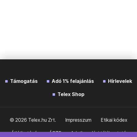
Támogatás
Adó 1% felajánlás
Hírlevelek
Telex Shop
© 2026 Telex.hu Zrt.
Impresszum
Etikai kódex
Átláthatóság
ÁSZF
Adatkezelési tájékoztató