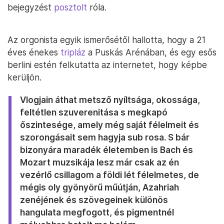
bejegyzést
posztolt
róla.
Az orgonista egyik ismerősétől hallotta, hogy a 21
éves énekes
tripláz
a Puskás Arénában, és egy esős
berlini estén felkutatta az internetet, hogy képbe
kerüljön.
Vlogjain áthat metsző nyíltsága, okossága,
feltétlen szuverenitása s megkapó
őszintesége, amely még saját félelmeit és
szorongásait sem hagyja sub rosa. S bár
bizonyára maradék életemben is Bach és
Mozart muzsikája lesz már csak az én
vezérlő csillagom a földi lét félelmetes, de
mégis oly gyönyörű műútján, Azahriah
zenéjének és szövegeinek különös
hangulata megfogott, és pigmentnél