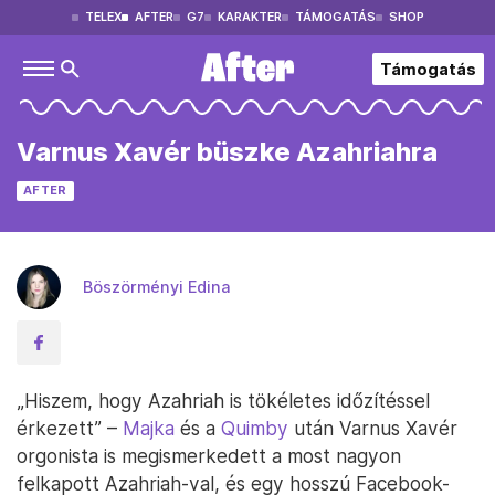
TELEX
AFTER
G7
KARAKTER
TÁMOGATÁS
SHOP
Támogatás
Varnus Xavér büszke Azahriahra
AFTER
Böszörményi Edina
„Hiszem, hogy Azahriah is tökéletes időzítéssel
érkezett” –
Majka
és a
Quimby
után Varnus Xavér
orgonista is megismerkedett a most nagyon
felkapott Azahriah-val, és egy hosszú Facebook-