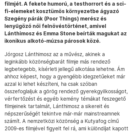
filmjét. A fekete humorú, a testhorrort és a sci-
fi-elemeket kosztümös környezetbe ágyazó
Szegény párák (Poor Things) merész és
lenyűgöző női felnövéstörténet, amivel
Lánthimosz és Emma Stone beírták magukat az
ikonikus alkotó-múzsa párosok közé.
Jórgosz Lánthimosz az a művész, akinek a
leginkább közönségbarát filmje más rendező
legbetegebb, kísérleti jellegű alkotása lehetne. Ám
ahhoz képest, hogy a gyengébb idegzetűeket már
azzal ki lehet készíteni, ha csak szóban
összefoglaljuk a görög rendező gyerekgyilkosságot,
vérfertőzést és egyéb kemény témákat feszegető
filmjeinek tartalmát, Lánthimosz a sikereit és
népszerűségét tekintve már-már mainstreamnek
számít. A nemzetközi közönség a Kutyafog című
2009-es filmjével figyelt fel rá, ami különdíjat kapott