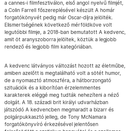
a cannes-i filmfesztiválon, első angol nyelvű filmjét,
a Colin Farrell főszereplésével készült A homár
forgatókönyvét pedig már Oscar-díjra jelölték.
Elismertségének következő mérföldköve volt
legutóbbi filmje, a 2018-ban bemutatott A kedvenc,
amit öt aranyszoborra jelöltek, köztük a legjobb
rendező és legjobb film kategóriában.
A kedvenc látványos változást hozott az életműbe,
amiben azelőtt is megtalálható volt a sötét humor,
de a nyomasztó atmoszféra, a hátborzongató
szituációk és a kiborítóan érzelemmentes
karakterek eléggé meg tudták nehezíteni a néző
dolgát. A 18. századi brit királyi udvarházban
játszódó A kedvencben megmaradt a bizarr és
polgárpukkasztó jelleg, de Tony McNamara
forgatókönyvíró érkezésével jelentősen