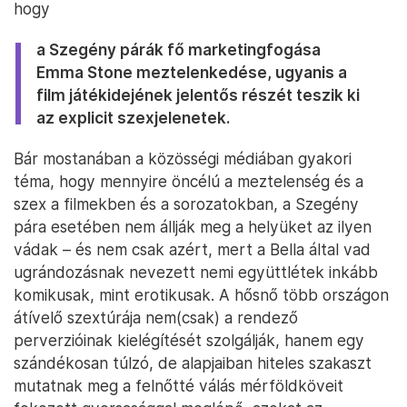
hogy
a Szegény párák fő marketingfogása
Emma Stone meztelenkedése, ugyanis a
film játékidejének jelentős részét teszik ki
az explicit szexjelenetek.
Bár mostanában a közösségi médiában gyakori
téma, hogy mennyire öncélú a meztelenség és a
szex a filmekben és a sorozatokban, a Szegény
pára esetében nem állják meg a helyüket az ilyen
vádak – és nem csak azért, mert a Bella által vad
ugrándozásnak nevezett nemi együttlétek inkább
komikusak, mint erotikusak. A hősnő több országon
átívelő szextúrája nem(csak) a rendező
perverzióinak kielégítését szolgálják, hanem egy
szándékosan túlzó, de alapjaiban hiteles szakaszt
mutatnak meg a felnőtté válás mérföldköveit