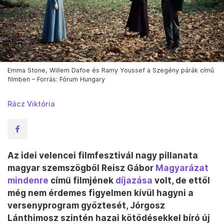
Emma Stone, Willem Dafoe és Ramy Youssef a Szegény párák című
filmben – Forrás: Fórum Hungary
Rácz Viktória
Az idei velencei filmfesztivál nagy pillanata
magyar szemszögből Reisz Gábor
Magyarázat
mindenre
című filmjének
díjazása
volt, de ettől
még nem érdemes figyelmen kívül hagyni a
versenyprogram győztesét, Jórgosz
Lánthimosz szintén hazai kötődésekkel bíró új