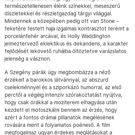
természetellenesen élénk színekkel, meseszerű
díszletekkel és részletgazdag tárgyi világgal.
Mindennek a közepében pedig ott van Stone –
feketére festett haja izgalmas kontrasztot teremt a
porcelánfehér arcával, és Holly Waddington
jelmeztervező eklektikus és dekandens, a karakter
fejlődését lekövető ruháiba öltöztetve varázslatos
jelenség a vásznon.
A Szegény párák úgy megbombázza a néző
érzékeit a barokkos látvánnyal, az abszurd
cselekménnyel és a sziporkázó humorral, az első
perctől a végéig intenzív szórakoztatást nyújtva,
hogy csak órákkal a moziterem elhagyása után
kezdett el motoszkálni bennem az érzés, hogy
azért a fontos drámai pillanatok megélésének
rovására ment a folyamatos poéneső. A film
megfogalmaz ugyan érdekes meglátásokat a