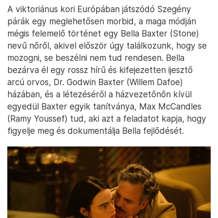
A viktoriánus kori Európában játszódó Szegény
párák egy meglehetősen morbid, a maga módján
mégis felemelő történet egy Bella Baxter (Stone)
nevű nőről, akivel először úgy találkozunk, hogy se
mozogni, se beszélni nem tud rendesen. Bella
bezárva él egy rossz hírű és kifejezetten ijesztő
arcú orvos, Dr. Godwin Baxter (Willem Dafoe)
házában, és a létezéséről a házvezetőnőn kívül
egyedül Baxter egyik tanítványa, Max McCandles
(Ramy Youssef) tud, aki azt a feladatot kapja, hogy
figyelje meg és dokumentálja Bella fejlődését.