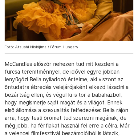
Fotó: Atsushi Nishijima / Fórum Hungary
McCandles először nehezen tud mit kezdeni a
furcsa teremtménnyel, de idővel egyre jobban
lenyűgözi Bella nyiladozó értelme, aki viszont az
öntudatra ébredés velejárójaként elkezd lázadni a
bezártság ellen, és végül ki is tör a babaházból,
hogy megismerje saját magát és a világot. Ennek
első állomása a szexualitás felfedezése: Bella rájön
arra, hogy testi örömet tud szerezni magának, de
még jobb, ha férfiakat használ fel erre a célra. Már
a velencei filmfesztivál beszámolóiból is látszik,