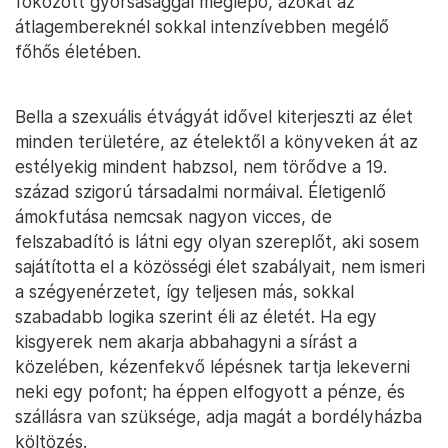
fokozott gyorsasággal meglépő, azokat az
átlagembereknél sokkal intenzívebben megélő
főhős életében.
Bella a szexuális étvágyát idővel kiterjeszti az élet
minden területére, az ételektől a könyveken át az
estélyekig mindent habzsol, nem törődve a 19.
század szigorú társadalmi normáival. Életigenlő
ámokfutása nemcsak nagyon vicces, de
felszabadító is látni egy olyan szereplőt, aki sosem
sajátította el a közösségi élet szabályait, nem ismeri
a szégyenérzetet, így teljesen más, sokkal
szabadabb logika szerint éli az életét. Ha egy
kisgyerek nem akarja abbahagyni a sírást a
közelében, kézenfekvő lépésnek tartja lekeverni
neki egy pofont; ha éppen elfogyott a pénze, és
szállásra van szüksége, adja magát a bordélyházba
költözés.