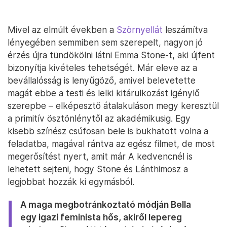
Mivel az elmúlt években a
Szörnyellát
leszámítva
lényegében semmiben sem szerepelt, nagyon jó
érzés újra tündökölni látni Emma Stone-t, aki újfent
bizonyítja kivételes tehetségét. Már eleve az a
bevállalósság is lenyűgöző, amivel belevetette
magát ebbe a testi és lelki kitárulkozást igénylő
szerepbe – elképesztő átalakuláson megy keresztül
a primitív ösztönlénytől az akadémikusig. Egy
kisebb színész csúfosan bele is bukhatott volna a
feladatba, magával rántva az egész filmet, de most
megerősítést nyert, amit már A kedvencnél is
lehetett sejteni, hogy Stone és Lánthimosz a
legjobbat hozzák ki egymásból.
A maga megbotránkoztató módján Bella
egy igazi feminista hős, akiről lepereg