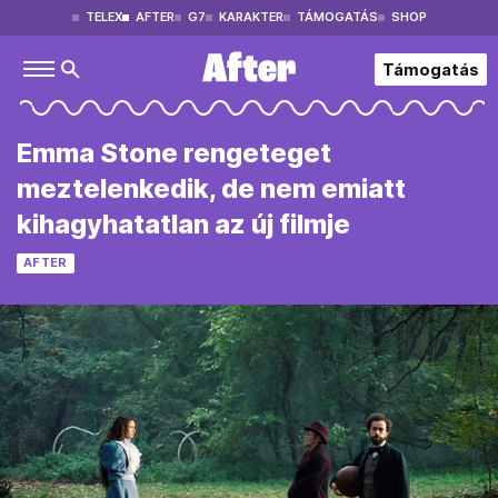
TELEX
AFTER
G7
KARAKTER
TÁMOGATÁS
SHOP
Támogatás
Emma Stone rengeteget
meztelenkedik, de nem emiatt
kihagyhatatlan az új filmje
AFTER