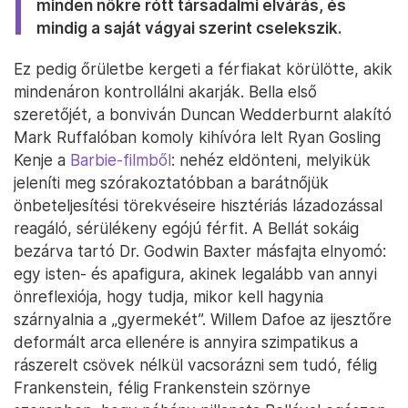
minden nőkre rótt társadalmi elvárás, és
mindig a saját vágyai szerint cselekszik.
Ez pedig őrületbe kergeti a férfiakat körülötte, akik
mindenáron kontrollálni akarják. Bella első
szeretőjét, a bonviván Duncan Wedderburnt alakító
Mark Ruffalóban komoly kihívóra lelt Ryan Gosling
Kenje a
Barbie-filmből
: nehéz eldönteni, melyikük
jeleníti meg szórakoztatóbban a barátnőjük
önbeteljesítési törekvéseire hisztériás lázadozással
reagáló, sérülékeny egójú férfit. A Bellát sokáig
bezárva tartó Dr. Godwin Baxter másfajta elnyomó:
egy isten- és apafigura, akinek legalább van annyi
önreflexiója, hogy tudja, mikor kell hagynia
szárnyalnia a „gyermekét”. Willem Dafoe az ijesztőre
deformált arca ellenére is annyira szimpatikus a
rászerelt csövek nélkül vacsorázni sem tudó, félig
Frankenstein, félig Frankenstein szörnye