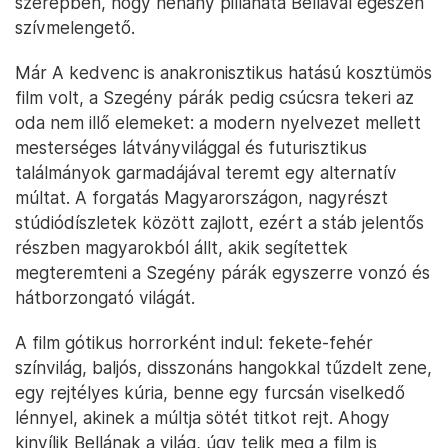
szerepben, hogy néhány pillanata Bellával egészen
szívmelengető.
Már A kedvenc is anakronisztikus hatású kosztümös
film volt, a Szegény párák pedig csúcsra tekeri az
oda nem illő elemeket: a modern nyelvezet mellett
mesterséges látványvilággal és futurisztikus
találmányok garmadájával teremt egy alternatív
múltat. A forgatás Magyarországon, nagyrészt
stúdiódíszletek között zajlott, ezért a stáb jelentős
részben magyarokból állt, akik segítettek
megteremteni a Szegény párák egyszerre vonzó és
hátborzongató világát.
A film gótikus horrorként indul: fekete-fehér
színvilág, baljós, disszonáns hangokkal tűzdelt zene,
egy rejtélyes kúria, benne egy furcsán viselkedő
lénnyel, akinek a múltja sötét titkot rejt. Ahogy
kinyílik Bellának a világ, úgy telik meg a film is