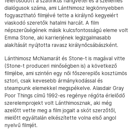
felerősödött a szatirikus hangvétel és a szellemes
dialógusok száma, ami Lánthimosz legkönnyebben
fogyasztható filmjévé tette a királynő kegyeiért
viaskodó szeretők hatalmi harcát. A film
népszerűségének másik kulcsfontosságú eleme volt
Emma Stone, aki karrierjének legizgalmasabb
alakítását nyújtotta ravasz királynőcsábászként.
Lánthimosz McNamarát és Stone-t is magával vitte
(Stone-t produceri minőségben is) a következő
filmjébe, ami szintén egy női főszereplős kosztümös
sztori, csak kevesebb ármánykodással és
steampunk elemekkel megspékelve. Alasdair Gray
Poor Things című 1992-es regénye régóta érlelődő
szerelemprojekt volt Lánthimosznak, aki még
azelőtt vette meg a film jogait a skót szerzőtől,
mielőtt egyáltalán elkészítette volna első angol
nyelvű filmjét.