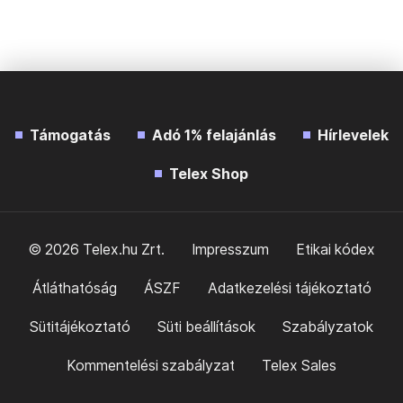
Támogatás
Adó 1% felajánlás
Hírlevelek
Telex Shop
© 2026 Telex.hu Zrt.
Impresszum
Etikai kódex
Átláthatóság
ÁSZF
Adatkezelési tájékoztató
Sütitájékoztató
Süti beállítások
Szabályzatok
Kommentelési szabályzat
Telex Sales