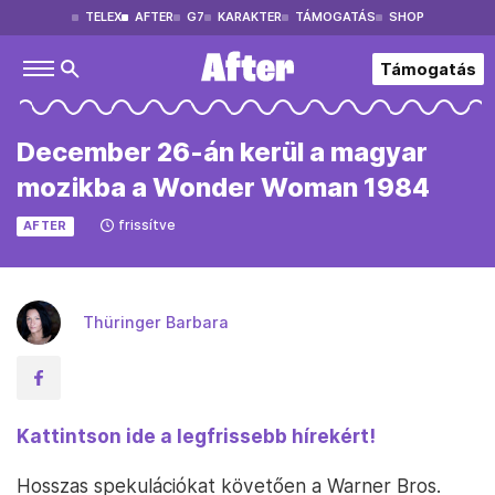
TELEX
AFTER
G7
KARAKTER
TÁMOGATÁS
SHOP
Támogatás
December 26-án kerül a magyar
mozikba a Wonder Woman 1984
frissítve
AFTER
Thüringer Barbara
Kattintson ide a legfrissebb hírekért!
Hosszas spekulációkat követően a Warner Bros.