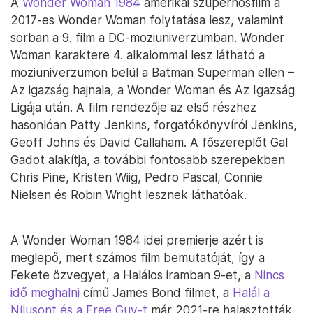
A
Wonder Woman 1984
amerikai szuperhősfilm a
2017-es Wonder Woman folytatása lesz, valamint
sorban a 9. film a DC-moziuniverzumban. Wonder
Woman karaktere 4. alkalommal lesz látható a
moziuniverzumon belül a Batman Superman ellen –
Az igazság hajnala, a Wonder Woman és Az Igazság
Ligája után. A film rendezője az első részhez
hasonlóan Patty Jenkins, forgatókönyvírói Jenkins,
Geoff Johns és David Callaham. A főszereplőt Gal
Gadot alakítja, a további fontosabb szerepekben
Chris Pine, Kristen Wiig, Pedro Pascal, Connie
Nielsen és Robin Wright lesznek láthatóak.
A Wonder Woman 1984 idei premierje azért is
meglepő, mert számos film bemutatóját, így a
Fekete özvegyet, a Halálos iramban 9-et, a
Nincs
idő meghalni
című James Bond filmet, a
Halál a
Nílusont és a Free Guy-t
már 2021-re halasztották.