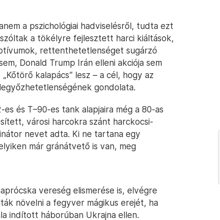
nem a pszichológiai hadviselésről, tudta ezt
zóltak a tökélyre fejlesztett harci kiáltások,
motívumok, rettenthetetlenséget sugárzó
sem, Donald Trump Irán elleni akciója sem
 „Kőtörő kalapács” lesz – a cél, hogy az
k legyőzhetetlenségének gondolata.
-es és T–90-es tank alapjaira még a 80-as
ített, városi harcokra szánt harckocsi-
nátor nevet adta. Ki ne tartana egy
melyiken már gránátvető is van, meg
 aprócska vereség elismerése is, elvégre
ták növelni a fegyver mágikus erejét, ha
la indított háborúban Ukrajna ellen.