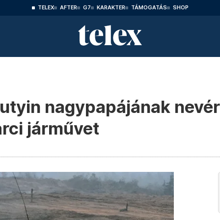
TELEX
AFTER
G7
KARAKTER
TÁMOGATÁS
SHOP
Putyin nagypapájának nevér
arci járművet