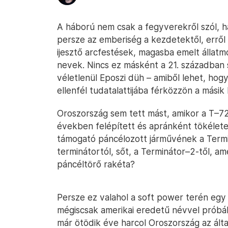
A háború nem csak a fegyverekről szól, ha
persze az emberiség a kezdetektől, erről s
ijesztő arcfestések, magasba emelt állat
nevek. Nincs ez másként a 21. században 
véletlenül Eposzi düh – amiből lehet, hogy
ellenfél tudatalattijába férközzön a mási
Oroszország sem tett mást, amikor a T–72
években felépített és apránként tökéletes
támogató páncélozott járművének a Termi
terminátortól, sőt, a Terminátor–2-től, a
páncéltörő rakéta?
Persze ez valahol a soft power terén egy
mégiscsak amerikai eredetű névvel próbál
már ötödik éve harcol Oroszország az álta