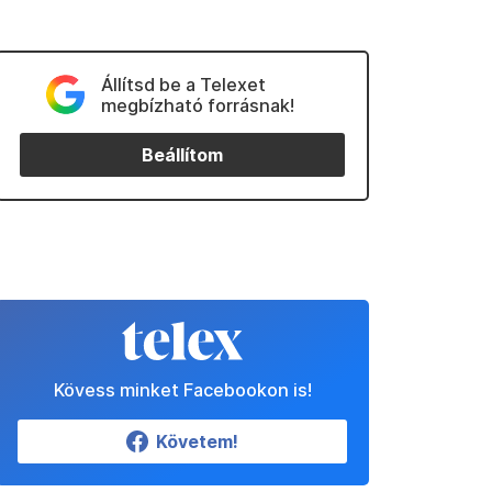
Állítsd be a Telexet
megbízható forrásnak!
Beállítom
Kövess minket Facebookon is!
Követem!