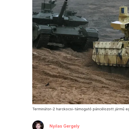
Terminátor-2 harckocsi-támogató páncélozott jármű eg
Nyilas Gergely