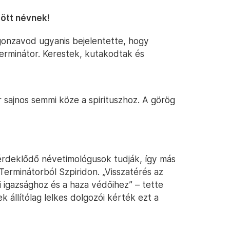
ött névnek!
gonzavod ugyanis bejelentette, hogy
Terminátor. Kerestek, kutakodtak és
 sajnos semmi köze a spirituszhoz. A görög
t érdeklődő névetimológusok tudják, így más
 Terminátorból Szpiridon. „Visszatérés az
i igazsághoz és a haza védőihez” – tette
k állítólag lelkes dolgozói kérték ezt a