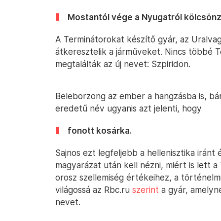
Mostantól vége a Nyugatról kölcsönz
A Terminátorokat készítő gyár, az Uralva
átkeresztelik a járműveket. Nincs többé 
megtalálták az új nevet: Szpiridon.
Beleborzong az ember a hangzásba is, bár
eredetű név ugyanis azt jelenti, hogy
fonott kosárka.
Sajnos ezt legfeljebb a hellenisztika irán
magyarázat után kell nézni, miért is lett a
orosz szellemiség értékeihez, a történelm
világossá az Rbc.ru
szerint
a gyár, amelyne
nevet.