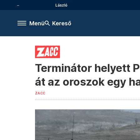
László
Menü
Kereső
Terminátor helyett 
át az oroszok egy h
ZACC