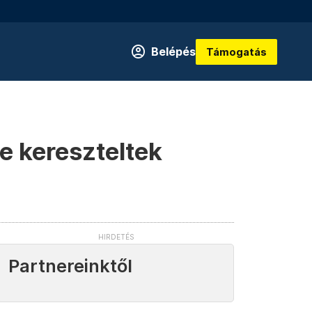
Belépés
Támogatás
e kereszteltek
Partnereinktől