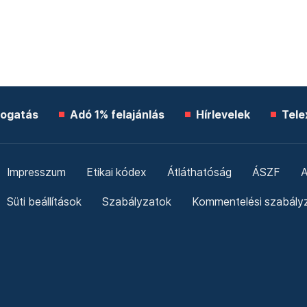
ogatás
Adó 1% felajánlás
Hírlevelek
Tele
Impresszum
Etikai kódex
Átláthatóság
ÁSZF
A
Süti beállítások
Szabályzatok
Kommentelési szabály