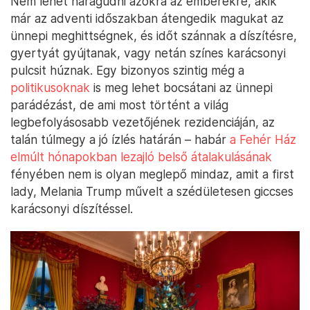
Nem lehet haragudni azokra az emberekre, akik
már az adventi időszakban átengedik magukat az
ünnepi meghittségnek, és időt szánnak a díszítésre,
gyertyát gyújtanak, vagy netán színes karácsonyi
pulcsit húznak. Egy bizonyos szintig még a
politikusoknak
is meg lehet bocsátani az ünnepi
parádézást, de ami most történt a világ
legbefolyásosabb vezetőjének rezidenciáján, az
talán túlmegy a jó ízlés határán – habár
a Fehér Ház
elmúlt hónapokban lezajló belső átalakulásának
fényében nem is olyan meglepő mindaz, amit a first
lady, Melania Trump művelt a szédületesen giccses
karácsonyi díszítéssel.