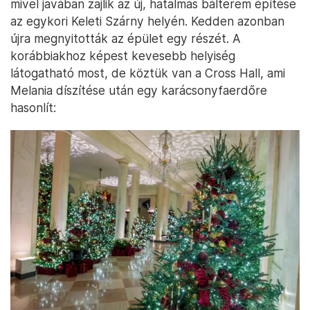
mivel javában zajlik az új, hatalmas bálterem építése
az egykori Keleti Szárny helyén. Kedden azonban
újra megnyitották az épület egy részét. A
korábbiakhoz képest kevesebb helyiség
látogatható most, de köztük van a Cross Hall, ami
Melania díszítése után egy karácsonyfaerdőre
hasonlít: