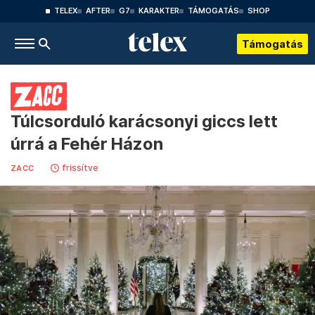
TELEX
AFTER
G7
KARAKTER
TÁMOGATÁS
SHOP
Támogatás
Túlcsorduló karácsonyi giccs lett
úrrá a Fehér Házon
frissítve
ZACC