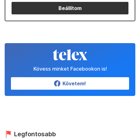
Beállítom
Kövess minket Facebookon is!
Követem!
Legfontosabb