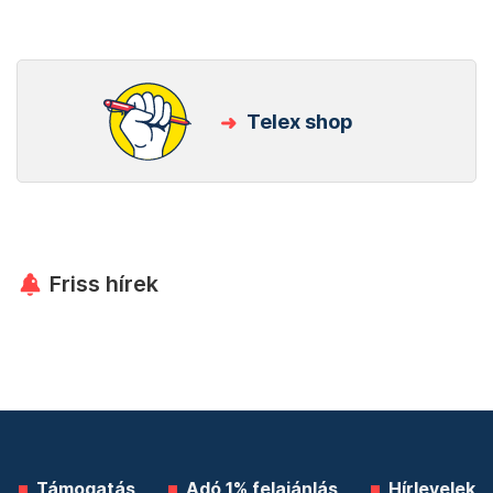
Telex shop
Friss hírek
Támogatás
Adó 1% felajánlás
Hírlevelek