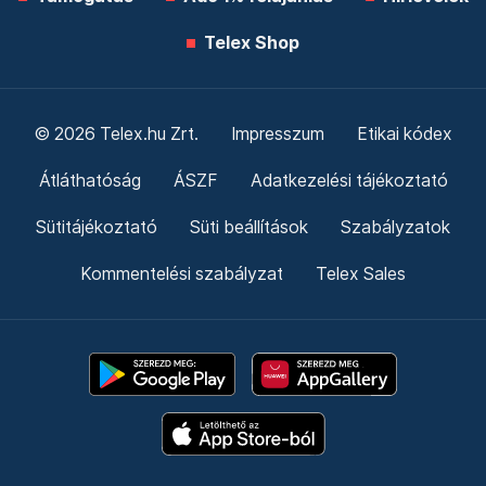
Telex Shop
© 2026 Telex.hu Zrt.
Impresszum
Etikai kódex
Átláthatóság
ÁSZF
Adatkezelési tájékoztató
Sütitájékoztató
Süti beállítások
Szabályzatok
Kommentelési szabályzat
Telex Sales