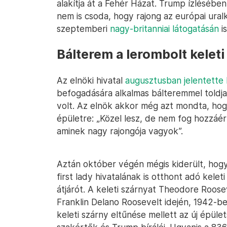
alakítja át a Fehér Házat. Trump ízlésébe
nem is csoda, hogy rajong az európai ura
szeptemberi
nagy-britanniai látogatásán
is
Bálterem a lerombolt keleti
Az elnöki hivatal
augusztusban jelentette 
befogadására alkalmas bálteremmel toldja
volt. Az elnök akkor még azt mondta, hogy
épületre: „Közel lesz, de nem fog hozzáérn
aminek nagy rajongója vagyok”.
Aztán október végén mégis kiderült, hogy
first lady hivatalának is otthont adó kele
átjárót. A keleti szárnyat Theodore Roosev
Franklin Delano Roosevelt idején, 1942-ben
keleti szárny eltűnése mellett az új épüle