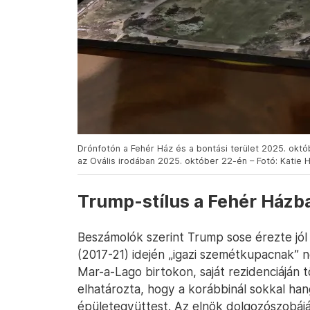
Drónfotón a Fehér Ház és a bontási terület 2025. októb
az Ovális irodában 2025. október 22-én – Fotó: Katie 
Trump-stílus a Fehér Házb
Beszámolók szerint Trump sose érezte jól 
(2017-21) idején „igazi szemétkupacnak” ne
Mar-a-Lago birtokon, saját rezidenciáján t
elhatározta, hogy a korábbinál sokkal han
épületegyüttest. Az elnök dolgozószobáját,