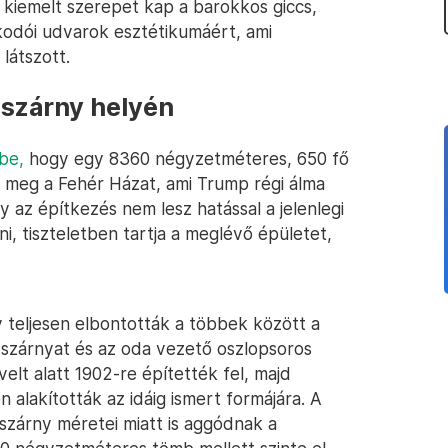
n kiemelt szerepet kap a barokkos giccs,
lkodói udvarok esztétikumáért, ami
 látszott.
 szárny helyén
be,
hogy egy 8360 négyzetméteres, 650 fő
 meg a Fehér Házat, ami Trump régi álma
 az építkezés nem lesz hatással a jelenlegi
i, tiszteletben tartja a meglévő épületet,
 teljesen elbontották a többek között a
ti szárnyat és az oda vezető oszlopsoros
elt alatt 1902-re építették fel, majd
 alakították az idáig ismert formájára. A
tszárny méretei miatt is aggódnak a