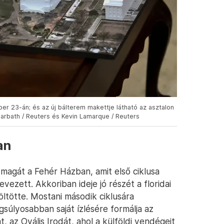
er 23-án; és az új bálterem makettje látható az asztalon
Harbath / Reuters és Kevin Lamarque / Reuters
an
magát a Fehér Házban, amit első ciklusa
vezett. Akkoriban ideje jó részét a floridai
öltötte. Mostani második ciklusára
gsúlyosabban saját ízlésére formálja az
 az Ovális Irodát, ahol a külföldi vendégeit