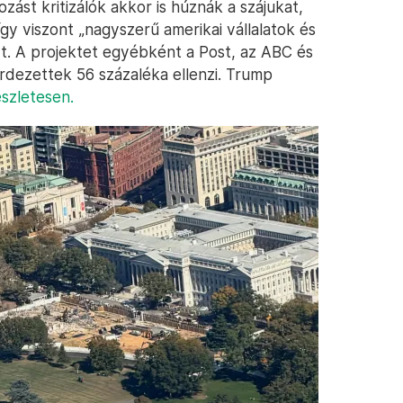
zást kritizálók akkor is húznák a szájukat,
y viszont „nagyszerű amerikai vállalatok és
. A projektet egyébként a Post, az ABC és
rdezettek 56 százaléka ellenzi. Trump
szletesen.