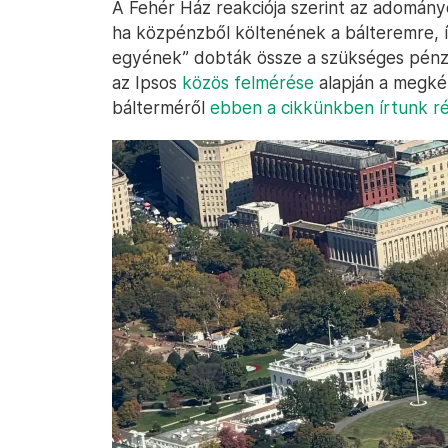
A Fehér Ház reakciója szerint az adományo
ha közpénzből költenének a bálteremre, íg
egyének” dobták össze a szükséges pénzt
az Ipsos
közös felmérése
alapján a megké
bálterméről
ebben a cikkünkben írtunk ré