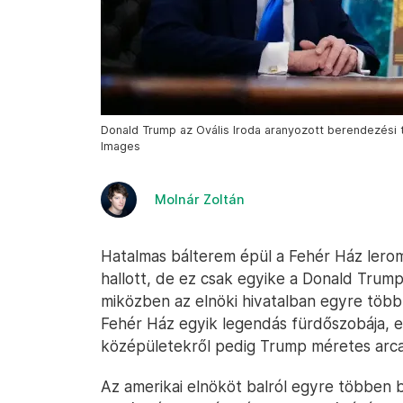
Donald Trump az Ovális Iroda aranyozott berendezési tá
Images
Molnár Zoltán
Hatalmas bálterem épül a Fehér Ház leromb
hallott, de ez csak egyike a Donald Trump
miközben az elnöki hivatalban egyre több 
Fehér Ház egyik legendás fürdőszobája, 
középületekről pedig Trump méretes arc
Az amerikai elnököt balról egyre többen bí