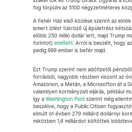
szakértők és Trump bírálói. Ugyanis a 83
fog törpülni az 5100 négyzetméteres közp
A Fehér Ház első közlése szerint az elnök 
ismert ízlést tükröző új épületrész kétszáz
előbb 250 millió dollár lett, majd Trump már
forintot)
említett
. Arról is beszélt, hogy 
pedig 999 ember is befér majd.
Ezt Trump szerint nem adófizetői pénzből
forrásból, nagyobb részben viszont az ór
Amazonon, a Metán, a Microsofton át a Goo
valamilyen kormányzati eljárás, például
így a
Washington Post
szerint még ellent
beszélve, hogy a Public Citizen fogyaszt
elmúlt öt évben 279 milliárd dollárnyi ko
miközben 1,6 milliárdot költöttek lobbitev