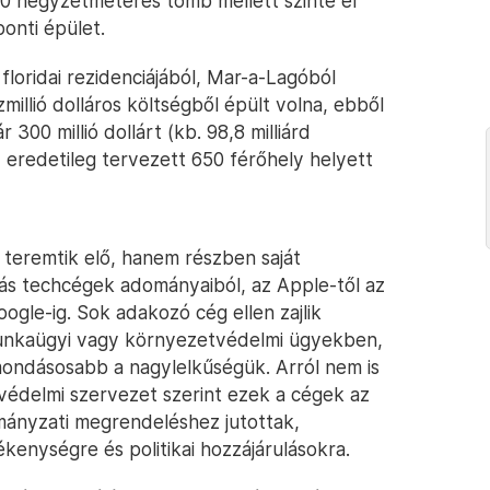
60 négyzetméteres tömb mellett szinte el
onti épület.
floridai rezidenciájából, Mar-a-Lagóból
millió dolláros költségből épült volna, ebből
 300 millió dollárt (kb. 98,8 milliárd
az eredetileg tervezett 650 férőhely helyett
 teremtik elő, hanem részben saját
iás techcégek adományaiból, az Apple-től az
gle-ig. Sok adakozó cég ellen zajlik
 munkaügyi vagy környezetvédelmi ügyekben,
mondásosabb a nagylelkűségük. Arról nem is
óvédelmi szervezet szerint ezek a cégek az
rmányzati megrendeléshez jutottak,
ékenységre és politikai hozzájárulásokra.