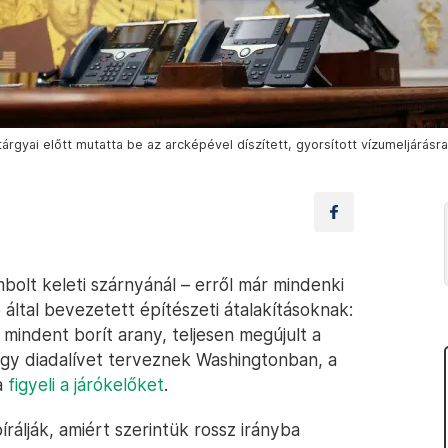
rgyai előtt mutatta be az arcképével díszített, gyorsított vízumeljárásra
olt keleti szárnyánál – erről már mindenki
 által bevezetett építészeti átalakításoknak:
mindent borít arany, teljesen megújult a
egy diadalívet terveznek Washingtonban, a
a
figyeli a járókelőket
.
rálják, amiért szerintük rossz irányba