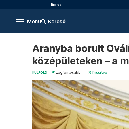
Ibolya
Menü
Kereső
Aranyba borult Ováli
középületeken – a m
Legfontosabb
frissítve
KÜLFÖLD