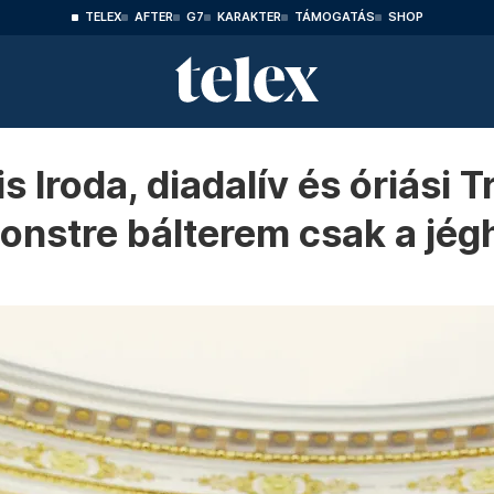
TELEX
AFTER
G7
KARAKTER
TÁMOGATÁS
SHOP
s Iroda, diadalív és óriási
onstre bálterem csak a jé