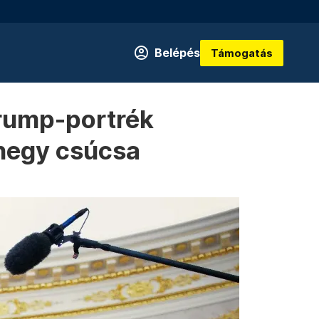
Belépés
Támogatás
 Trump-portrék
ghegy csúcsa