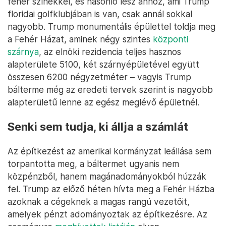
fehér színekkel, és hasonló lesz ahhoz, ami Trump
floridai golfklubjában is van, csak annál sokkal
nagyobb. Trump monumentális épülettel toldja meg
a Fehér Házat, aminek négy szintes
központi
szárnya
, az elnöki rezidencia teljes hasznos
alapterülete 5100, két szárnyépületével együtt
összesen 6200 négyzetméter – vagyis Trump
bálterme még az eredeti tervek szerint is nagyobb
alapterületű lenne az egész meglévő épületnél.
Senki sem tudja, ki állja a számlát
Az építkezést az amerikai kormányzat leállása sem
torpantotta meg, a báltermet ugyanis nem
közpénzből, hanem magánadományokból húzzák
fel. Trump az előző héten hívta meg a Fehér Házba
azoknak a cégeknek a magas rangú vezetőit,
amelyek pénzt adományoztak az építkezésre. Az