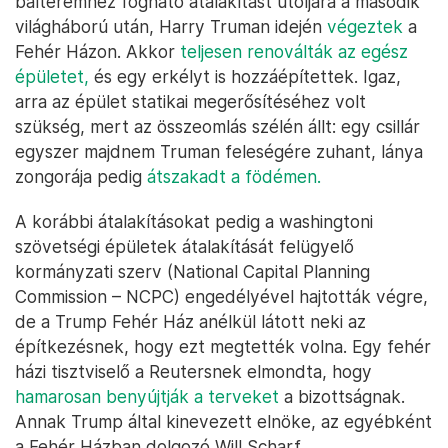
bálteremhez fogható átalakítást utoljára a második
világháború után, Harry Truman idején
végeztek
a
Fehér Házon. Akkor
teljesen renoválták az egész
épületet,
és egy erkélyt is hozzáépítettek. Igaz,
arra az épület statikai megerősítéséhez volt
szükség, mert az összeomlás szélén állt: egy csillár
egyszer majdnem Truman feleségére zuhant, lánya
zongorája pedig
átszakadt a födémen.
A korábbi átalakításokat pedig a washingtoni
szövetségi épületek átalakítását felügyelő
kormányzati szerv (National Capital Planning
Commission – NCPC) engedélyével hajtották végre,
de a Trump Fehér Ház anélkül látott neki az
építkezésnek, hogy ezt megtették volna. Egy fehér
házi tisztviselő a Reutersnek elmondta, hogy
hamarosan benyújtják a terveket
a bizottságnak.
Annak Trump által kinevezett elnöke, az egyébként
a Fehér Házban dolgozó Will Scharf,