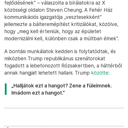
fejlődésének” – válaszolta a bírálatokra az X
közösségi oldalon Steven Cheung. A Fehér Ház
kommunikációs igazgatója „vesztesekként”
jellemezte a bálteremépítést kritizálókat, közölve,
hogy „meg kell érteniük, hogy az épületet
modernizálni kell, különben csak a múltban élnek”.
A bontási munkálatok kedden is folytatódtak, és
miközben Trump republikánus szenátorokat
fogadott a lebetonozott Rózsakertben, a háttérből
annak hangjait lehetett hallani. Trump
közölte
:
„Halljátok ezt a hangot? Zene a füleimnek.
Imádom ezt a hangot.”