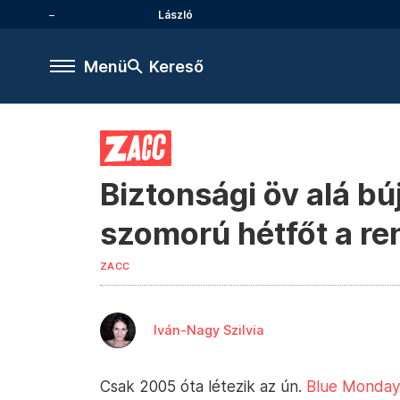
László
Menü
Kereső
Biztonsági öv alá bú
szomorú hétfőt a re
ZACC
Iván-Nagy Szilvia
Csak 2005 óta létezik az ún.
Blue Monday,