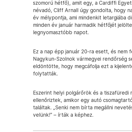
szomorú hétfő), amit egy, a Cardiffi Egyet
névadó, Cliff Arnall úgy gondolta, hogy 
év mélypontja, ami mindenkit letargiába dö
minden év január harmadik hétfőjét jelölt
legnyomasztóbb napot.
Ez a nap épp január 20-ra esett, és nem f
Nagykun-Szolnok vármegyei rendőrség s
eldöntötte, hogy megcáfolja ezt a kijelent
folytatták.
Eszerint helyi polgárőrök és a tiszafüred
ellenőriztek, amikor egy autó csomagtartó
találtak. „Senki nem bírta megállni neveté
velünk!” – írták a képhez.