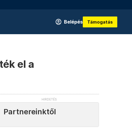
Belépés
Támogatás
ték el a
Partnereinktől