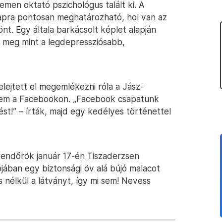
emen oktató pszichológus talált ki. A
napra pontosan meghatározható, hol van az
nt. Egy általa barkácsolt képlet alapján
e meg mint a legdepressziósabb,
elejtett el megemlékezni róla a Jász-
em a Facebookon. „Facebook csapatunk
ést!” – írták, majd egy kedélyes történettel
i rendőrök január 17-én Tiszaderzsen
jában egy biztonsági öv alá bújó malacot
s nélkül a látványt, így mi sem! Nevess