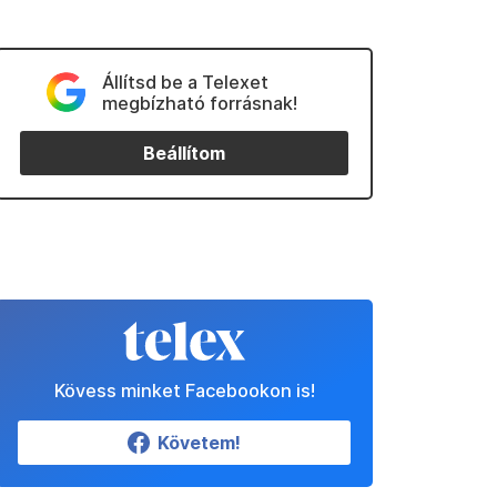
Állítsd be a Telexet
megbízható forrásnak!
Beállítom
Kövess minket Facebookon is!
Követem!