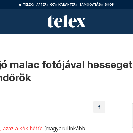
TELEX
AFTER
G7
KARAKTER
TÁMOGATÁS
SHOP
jó malac fotójával hesseget
ndőrök
 azaz a kék hétfő
(magyarul inkább