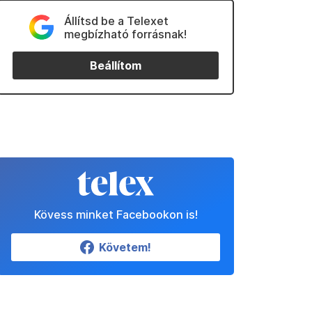
Állítsd be a Telexet
megbízható forrásnak!
Beállítom
Kövess minket Facebookon is!
Követem!