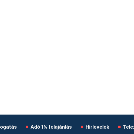
ogatás
Adó 1% felajánlás
Hírlevelek
Tele