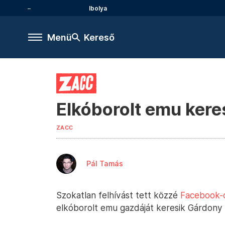
Ibolya
Menü
Kereső
Elkóborolt emu kere
ZACC
Pál Tamás
Szokatlan felhívást tett közzé
Facebook-o
elkóborolt emu gazdáját keresik Gárdony