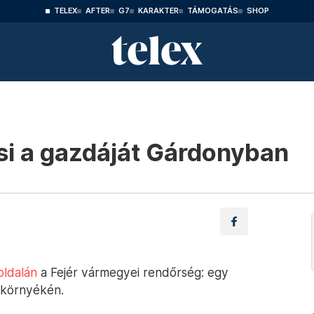
TELEX
AFTER
G7
KARAKTER
TÁMOGATÁS
SHOP
si a gazdáját Gárdonyban
ldalán
a Fejér vármegyei rendőrség: egy
 környékén.