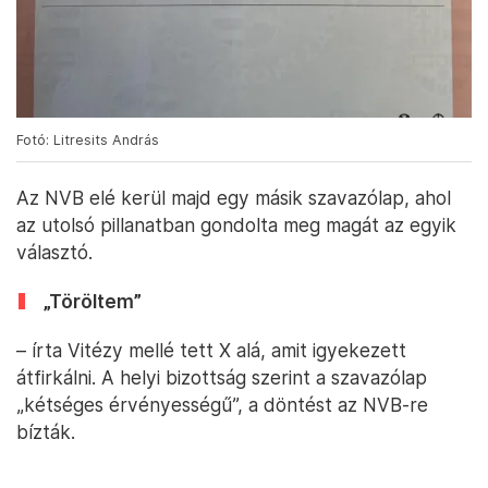
Fotó: Litresits András
Az NVB elé kerül majd egy másik szavazólap, ahol
az utolsó pillanatban gondolta meg magát az egyik
választó.
„Töröltem”
– írta Vitézy mellé tett X alá, amit igyekezett
átfirkálni. A helyi bizottság szerint a szavazólap
„kétséges érvényességű”, a döntést az NVB-re
bízták.