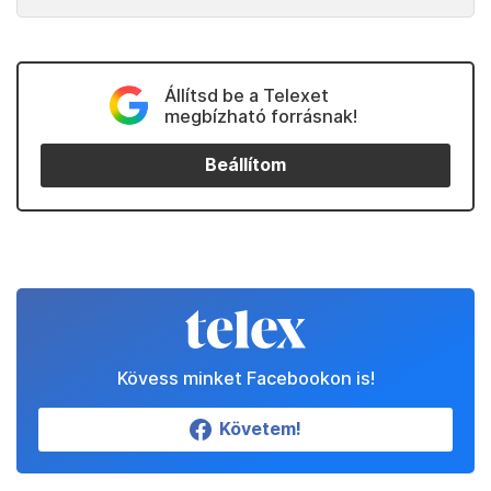
Állítsd be a Telexet
megbízható forrásnak!
Beállítom
Kövess minket Facebookon is!
Követem!