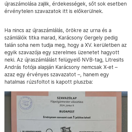
újraszámolása zajlik, érdekességek, sőt sok esetben
érvénytelen szavazatok itt is előkerülnek.
Ha nincs az újraszámlálás, örökre az urna és a
számlálók titka marad, Karácsony Gergely pedig
talán soha nem tudja meg, hogy a XV. kerületben az
egyik szavazója egy szerelmes üzenetet hagyott
neki. Az újraszámlálást felügyelő NVB-tag, Litresits
András fotója alapján Karácsony nemcsak X-et –
azaz egy érvényes szavazatot –, hanem egy
hatalmas rúzsfoltot is kapott pluszba: