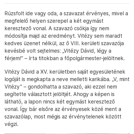
Rúzsfolt ide vagy oda, a szavazat érvényes, mivel a
megfelelő helyen szerepel a két egymást
keresztező vonal. A szavazó csókja így nem
módosítja majd az eredményt. Vitézy sem maradt
kedves üzenet nélkül, az ő VIII. kerületi szavazója
kevésbé volt sejtelmes: „Vitézy Dávid, légy a
férjem!” – írta titokban a főpolgármester-jelöltnek.
Vitézy Dávid a XV. kerületben saját egyesületének
logóját is megkapta a neve melletti karikába. „V, mint
Vitézy” – gondolhatta a szavazó, aki ezzel nem
segítette választott jelöltjét. Ahogy a képen is
látható, a lapon nincs két egymást keresztező
vonal. Így bár elsőre az érvényesek közé ment a
szavazólap, most mégis az érvénytelenek között
végzi.