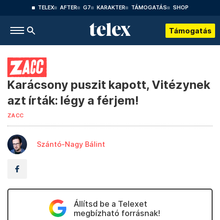
TELEX
AFTER
G7
KARAKTER
TÁMOGATÁS
SHOP
Támogatás
Karácsony puszit kapott, Vitézynek
azt írták: légy a férjem!
ZACC
Szántó-Nagy Bálint
Állítsd be a Telexet
megbízható forrásnak!