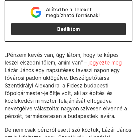
Állítsd be a Telexet
megbízható forrásnak!
Beállítom
„Pénzem kevés van, úgy látom, hogy te képes
leszel elszedni tőlem, amim van” –
jegyezte meg
Lázár János egy napsütéses tavaszi napon egy
fővárosi padon üldögélve. Beszélgetőtársa
Szentkirályi Alexandra, a Fidesz budapesti
főpolgármester-jelöltje volt, aki az építési és
közlekedési miniszter felajánlását elfogadva
nevetgélve válaszolta: nagyon szívesen elvenné a
pénzét, természetesen a budapestiek javára.
De nem csak pénzről esett szó köztük, Lázár János