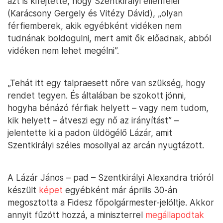
azt is kifejtette, hogy Szentkirályi ellenfelei
(Karácsony Gergely és Vitézy Dávid), „olyan
férfiemberek, akik egyébként vidéken nem
tudnának boldogulni, mert amit ők előadnak, abból
vidéken nem lehet megélni”.
„Tehát itt egy talpraesett nőre van szükség, hogy
rendet tegyen. És általában be szokott jönni,
hogyha bénázó férfiak helyett – vagy nem tudom,
kik helyett – átveszi egy nő az irányítást” –
jelentette ki a padon üldögélő Lázár, amit
Szentkirályi széles mosollyal az arcán nyugtázott.
A Lázár János – pad – Szentkirályi Alexandra trióról
készült
képet
egyébként már április 30-án
megosztotta a Fidesz főpolgármester-jelöltje. Akkor
annyit fűzött hozzá, a miniszterrel
megállapodtak