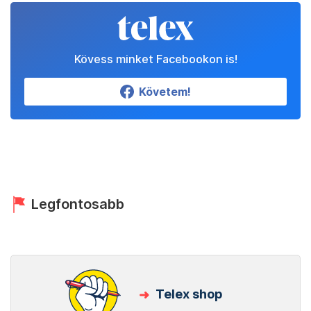
Kövess minket Facebookon is!
Követem!
Legfontosabb
Telex shop