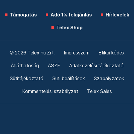
Támogatás
Adó 1% felajánlás
Hírlevelek
Telex Shop
© 2026 Telex.hu Zrt.
Impresszum
Etikai kódex
Átláthatóság
ÁSZF
Adatkezelési tájékoztató
Sütitájékoztató
Süti beállítások
Szabályzatok
Kommentelési szabályzat
Telex Sales