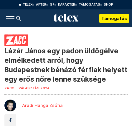
TELEX
AFTER
G7
KARAKTER
TÁMOGATÁS
SHOP
Támogatás
Lázár János egy padon üldögélve
elmélkedett arról, hogy
Budapestnek bénázó férfiak helyett
egy erős nőre lenne szüksége
ZACC
VÁLASZTÁS 2024
Aradi Hanga Zsófia