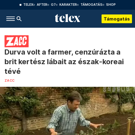
TELEX
AFTER
G7
KARAKTER
TÁMOGATÁS
SHOP
Támogatás
Durva volt a farmer, cenzúrázta a
brit kertész lábait az észak-koreai
tévé
ZACC