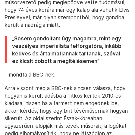
műsorvezető pedig meglepődve vette tudomásul,
hogy 74 éves korára már egy kalap alá vehetik Elvis
Presleyvel, már olyan szempontból, hogy gondba
került a nadrágja miatt.
„Sosem gondoltam úgy magamra, mint egy
veszélyes imperialista felforgatóra, inkább
kedves és ártalmatlannak tartanak, szóval
ez kicsit dobott a megítélésemen”
– mondta a BBC-nek.
Arra viszont még a BBC-nek sincsen válasza, hogy
hogyan is került adásba a Titkos kertek 2010-es
kiadása, hiszen ha a farmert nem engednek be,
akkor kérdés, hogy egy brit tévéműsornak hogyan
sikerült. Az oldal szerint Észak-Koreában
egyszerűen lelopják más tévék műsorait, a logókat
pedig elhomályosítják, hogy ne látszódjon az