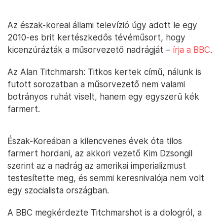
Az észak-koreai állami televízió úgy adott le egy
2010-es brit kertészkedős tévéműsort, hogy
kicenzúrázták a műsorvezető nadrágját –
írja a BBC
.
Az Alan Titchmarsh: Titkos kertek című, nálunk is
futott sorozatban a műsorvezető nem valami
botrányos ruhát viselt, hanem egy egyszerű kék
farmert.
Észak-Koreában a kilencvenes évek óta tilos
farmert hordani, az akkori vezető Kim Dzsongil
szerint az a nadrág az amerikai imperializmust
testesítette meg, és semmi keresnivalója nem volt
egy szocialista országban.
A BBC megkérdezte Titchmarshot is a dologról, a