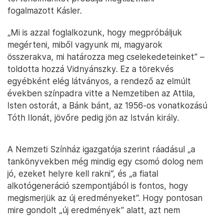
fogalmazott Kásler.
„Mi is azzal foglalkozunk, hogy megpróbáljuk
megérteni, miből vagyunk mi, magyarok
összerakva, mi határozza meg cselekedeteinket” –
toldotta hozzá Vidnyánszky. Ez a törekvés
egyébként elég látványos, a rendező az elmúlt
években színpadra vitte a Nemzetiben az Attila,
Isten ostorát, a Bánk bánt, az 1956-os vonatkozású
Tóth Ilonát, jövőre pedig jön az István király.
A Nemzeti Színház igazgatója szerint ráadásul „a
tankönyvekben még mindig egy csomó dolog nem
jó, ezeket helyre kell rakni”, és „a fiatal
alkotógeneráció szempontjából is fontos, hogy
megismerjük az új eredményeket”. Hogy pontosan
mire gondolt „új eredmények” alatt, azt nem