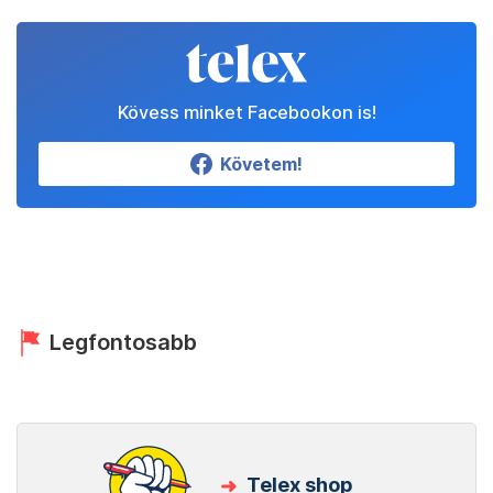
Kövess minket Facebookon is!
Követem!
Legfontosabb
Telex shop