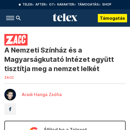
TELEX
AFTER
G7
KARAKTER
TÁMOGATÁS
SHOP
Támogatás
A Nemzeti Színház és a
Magyarságkutató Intézet együtt
tisztítja meg a nemzet lelkét
ZACC
Aradi Hanga Zsófia
Állítsd be a Telexet