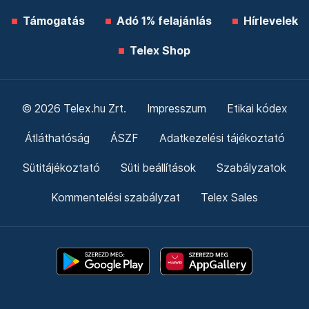
Támogatás
Adó 1% felajánlás
Hírlevelek
Telex Shop
© 2026 Telex.hu Zrt.
Impresszum
Etikai kódex
Átláthatóság
ÁSZF
Adatkezelési tájékoztató
Sütitájékoztató
Süti beállítások
Szabályzatok
Kommentelési szabályzat
Telex Sales