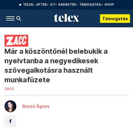
TELEX
AFTER
G7
KARAKTER
TÁMOGATÁS
SHOP
Támogatás
Már a köszöntőnél belebukik a
nyelvtanba a negyedikesek
szövegalkotásra használt
munkafüzete
ZACC
Bozsó Ágnes