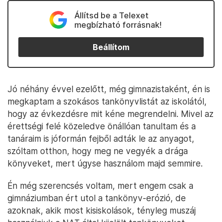
Állítsd be a Telexet
megbízható forrásnak!
Beállítom
Jó néhány évvel ezelőtt, még gimnazistaként, én is
megkaptam a szokásos tankönyvlistát az iskolától,
hogy az évkezdésre mit kéne megrendelni. Mivel az
érettségi felé közeledve önállóan tanultam és a
tanáraim is jóformán fejből adták le az anyagot,
szóltam otthon, hogy meg ne vegyék a drága
könyveket, mert úgyse használom majd semmire.
Én még szerencsés voltam, mert engem csak a
gimnáziumban ért utol a tankönyv-erózió, de
azoknak, akik most kisiskolások, tényleg muszáj