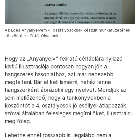
Az Édes Anyanyelvem 4. osztályosoknak készült munkafüzetének
köszöntője – Fotó: Olvasónk.
Hogy az „Anyanyelv” feliratú céltáblára nyilazó
kisfiú illusztrációja pontosan hogyan jön a
hangszeres hasonlathoz, azt már nehezebb
megfejteni. Bár el kell ismerni, nehéz lenne
hangszerként ábrázolni egy nyelvet. Mondjuk az
sem mellőzendő, hogy a tankönyvekben a
köszöntőt a 4. osztályosok jó eséllyel átlapozzák,
szóval általában felesleges megírni őket, illusztrálni
meg főleg.
Lehetne ennél rosszabb is, legalább nem a