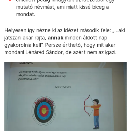
mutató névmást, ami miatt kissé biceg a
mondat.
Helyesen így nézne ki az idézet második fele: „…aki
játszani akar rajta,
annak
minden áldott nap
gyakorolnia kell”. Persze érthető, hogy mit akar
mondani Lénár
t
d Sándor, de azért nem az igazi.