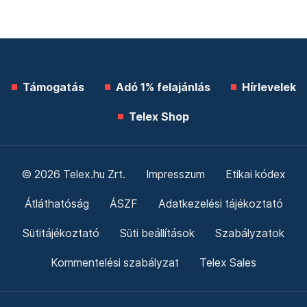
Támogatás
Adó 1% felajánlás
Hírlevelek
Telex Shop
© 2026 Telex.hu Zrt.
Impresszum
Etikai kódex
Átláthatóság
ÁSZF
Adatkezelési tájékoztató
Sütitájékoztató
Süti beállítások
Szabályzatok
Kommentelési szabályzat
Telex Sales