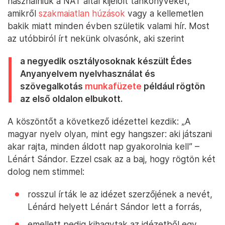
használniuk a NAT által kijelölt tankönyveket,
amikről
szakmaiatlan húzások
vagy a kellemetlen
bakik miatt minden évben születik valami hír. Most
az utóbbiról írt nekünk olvasónk, aki szerint
a negyedik osztályosoknak készült Édes
Anyanyelvem nyelvhasználat és
szövegalkotás
munkafüzete
például rögtön
az első oldalon elbukott.
A köszöntőt a következő idézettel kezdik: „A
magyar nyelv olyan, mint egy hangszer: aki játszani
akar rajta, minden áldott nap gyakorolnia kell” –
Lénárt Sándor. Ezzel csak az a baj, hogy rögtön két
dolog nem stimmel:
rosszul írták le az idézet szerzőjének a nevét,
Lénárd helyett Lénárt Sándor lett a forrás,
emellett pedig kihagytak az idézetből egy